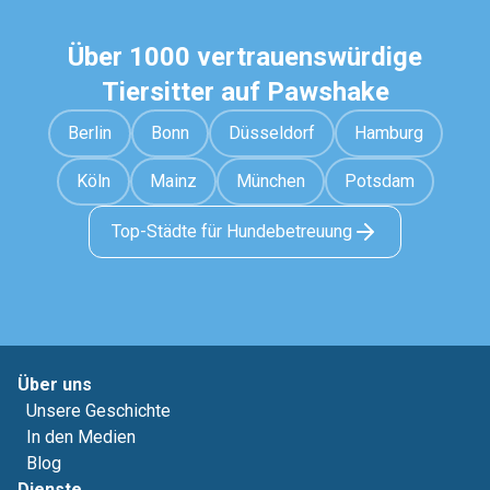
Über 1000 vertrauenswürdige
Tiersitter auf Pawshake
Berlin
Bonn
Düsseldorf
Hamburg
Köln
Mainz
München
Potsdam
Top-Städte für Hundebetreuung
Über uns
Unsere Geschichte
In den Medien
Blog
Dienste