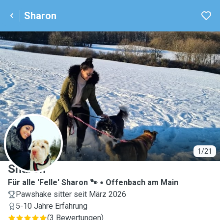
Sharon
S
1/21
Sharon
Für alle 'Felle' Sharon 🐾
Offenbach am Main
Pawshake sitter seit März 2026
5-10 Jahre Erfahrung
(
3 Bewertungen
)