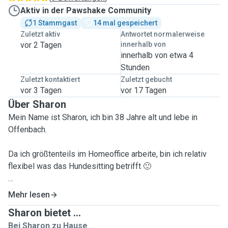
Aktiv in der Pawshake Community
1 Stammgast
14 mal gespeichert
Zuletzt aktiv
Antwortet normalerweise
vor 2 Tagen
innerhalb von
innerhalb von etwa 4
Stunden
Zuletzt kontaktiert
Zuletzt gebucht
vor 3 Tagen
vor 17 Tagen
Über Sharon
Mein Name ist Sharon, ich bin 38 Jahre alt und lebe in
Offenbach.
Da ich größtenteils im Homeoffice arbeite, bin ich relativ
flexibel was das Hundesitting betrifft 🙂
Ich habe bereits Erfahrung mit Hunden und war lange Zeit
Mehr lesen
ehrenamtlich im Tierheim tätig (Gassigeher Ausweis
Sharon bietet ...
vorhanden) 😃
Bei Sharon zu Hause