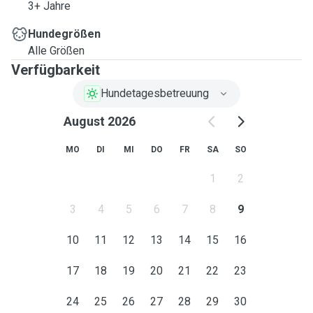
3+ Jahre
Since I work from home most of the time, I’m quite flexible
Hundegrößen
when it comes to dog sitting 🙂
Alle Größen
Verfügbarkeit
I have prior experience with dogs and spent a long time
volunteering at an animal shelter (I have a dog-walking
Hundetagesbetreuung
permit) 😃
August 2026
I can offer care by the hour or, for example, over the
MO
DI
MI
DO
FR
SA
SO
weekend.
1
2
Please feel free to get in touch if you have any questions!
3
4
5
6
7
8
9
10
11
12
13
14
15
16
17
18
19
20
21
22
23
24
25
26
27
28
29
30