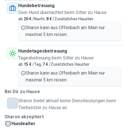
Hundebetreuung
Eine stundenweise sowie Betreuung z.B. übers
Dein Hund übernachtet beim Sitter zu Hause
Wochenende wären möglich.
ab
20 €
/Nacht,
8 €
/Zusätzliches Haustier
Da sich der Main in der Nähe meiner Wohnung befindet,
Sharon kann aus Offenbach am Main nur
können auch Spaziergänge super abgedeckt werden.
maximal 5 km reisen.
Auch im gemütlichen Zuhause wird sich der Vierbeiner dank
großer Dachterrasse sicher wohl fühlen :)
Hundetagesbetreuung
Tagesbetreuung beim Sitter zu Hause
Idealerweise sollte der Hund daran gewöhnt sein woanders
ab
15 €
/Tag,
7 €
/Zusätzliches Haustier
zu sein, da ich zwar Erfahrung habe, aber keine
Sharon kann aus Offenbach am Main nur
Hundetrainerin bin.
maximal 5 km reisen.
Bei weiteren Fragen bitte einfach melden!
Bei Dir zu Hause
Sharon bietet aktuell keine Dienstleistungen beim
----
Tierbesitzer zu Hause an.
My name is Sharon, I’m 38 years old, and I live in
Sharon akzeptiert
Offenbach.
Hundealter