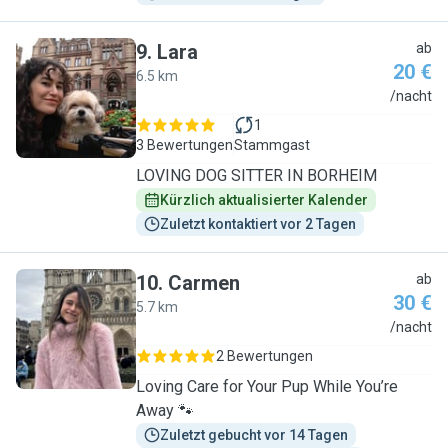
9
.
Lara
ab
20 €
6.5 km
L
/nacht
1
3 Bewertungen
Stammgast
LOVING DOG SITTER IN BORHEIM
Kürzlich aktualisierter Kalender
Zuletzt kontaktiert vor 2 Tagen
10
.
Carmen
ab
30 €
5.7 km
C
/nacht
2 Bewertungen
Loving Care for Your Pup While You’re
Away 🐾
Zuletzt gebucht vor 14 Tagen