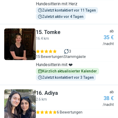
Hundesitterin mit Herz
Zuletzt kontaktiert vor 11 Tagen
Zuletzt aktiv vor 4 Tagen
15
.
Tomke
ab
35 €
16.4 km
T
/nacht
3
15 Bewertungen
Stammgäste
Hundesitterin mit ❤️
Kürzlich aktualisierter Kalender
Zuletzt kontaktiert vor 3 Tagen
16
.
Adiya
ab
38 €
2.6 km
A
/nacht
6 Bewertungen