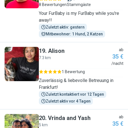
8 Bewertungen
Stammgäste
Your FurBaby is my FurBaby while you're
away!!
Zuletzt aktiv: gestern
Mitbewohner: 1 Hund, 2 Katzen
19
.
Alison
ab
35 €
7.3 km
A
/nacht
1 Bewertung
Zuverlässig & liebevolle Betreuung in
Frankfurt!
Zuletzt kontaktiert vor 12 Tagen
Zuletzt aktiv vor 4 Tagen
20
.
Vrinda and Yash
ab
35 €
5 km