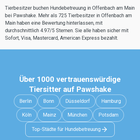
Tierbesitzer buchen Hundebetreuung in Offenbach am Main
bei Pawshake. Mehr als 725 Tierbesitzer in Offenbach am
Main haben eine Bewertung hinterlassen, mit
durchschnittlich 4.97/5 Sternen. Sie alle haben sicher mit
Sofort, Visa, Mastercard, American Express bezahlt.
Über 1000 vertrauenswürdige
Tiersitter auf Pawshake
Berlin
Bonn
Düsseldorf
Hamburg
Köln
Mainz
München
Potsdam
Top-Städte für Hundebetreuung