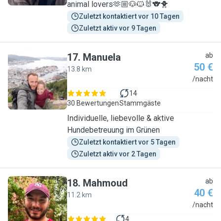
animal lovers🫶🏼🐶🐱🐰🐨🐥
Zuletzt kontaktiert vor 10 Tagen
Zuletzt aktiv vor 9 Tagen
17
.
Manuela
ab
50 €
13.8 km
M
/nacht
14
30 Bewertungen
Stammgäste
Individuelle, liebevolle & aktive
Hundebetreuung im Grünen
Zuletzt kontaktiert vor 5 Tagen
Zuletzt aktiv vor 2 Tagen
18
.
Mahmoud
ab
40 €
11.2 km
M
/nacht
4