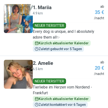
1
.
Mariia
ab
35 €
4.9 km
M
/nacht
NEUER TIERSITTER
Every dog is unique, and I absolutely
adore them all✨
Kürzlich aktualisierter Kalender
Zuletzt gebucht vor 5 Tagen
2
.
Amelie
ab
20 €
6.5 km
A
/nacht
NEUER TIERSITTER
Tierliebe im Herzen vom Nordend -
Frankfurt
Kürzlich aktualisierter Kalender
Zuletzt kontaktiert vor 6 Tagen