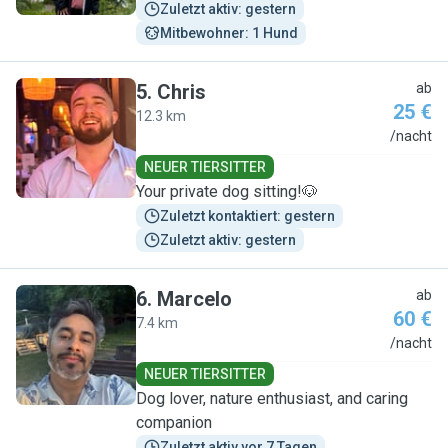
Zuletzt aktiv: gestern
Mitbewohner: 1 Hund
5
.
Chris
ab
25 €
12.3 km
C
/nacht
NEUER TIERSITTER
Your private dog sitting!🐶
Zuletzt kontaktiert: gestern
Zuletzt aktiv: gestern
6
.
Marcelo
ab
60 €
7.4 km
M
/nacht
NEUER TIERSITTER
Dog lover, nature enthusiast, and caring
companion
Zuletzt aktiv vor 7 Tagen