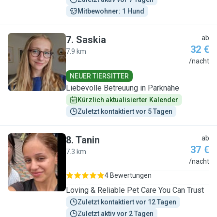
Mitbewohner: 1 Hund
7
.
Saskia
ab
32 €
7.9 km
S
/nacht
NEUER TIERSITTER
Liebevolle Betreuung in Parknähe
Kürzlich aktualisierter Kalender
Zuletzt kontaktiert vor 5 Tagen
8
.
Tanin
ab
37 €
7.3 km
T
/nacht
4 Bewertungen
Loving & Reliable Pet Care You Can Trust
Zuletzt kontaktiert vor 12 Tagen
Zuletzt aktiv vor 2 Tagen