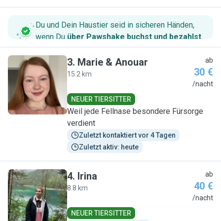
Du und Dein Haustier seid in sicheren Händen,
wenn Du
über Pawshake buchst und bezahlst
.
3
.
Marie & Anouar
ab
30 €
15.2 km
M
/nacht
NEUER TIERSITTER
Weil jede Fellnase besondere Fürsorge
verdient
Zuletzt kontaktiert vor 4 Tagen
Zuletzt aktiv: heute
4
.
Irina
ab
40 €
8.8 km
I
/nacht
NEUER TIERSITTER