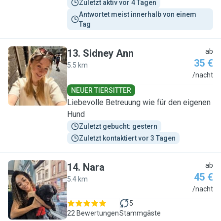
Zuletzt aktiv vor 4 Tagen
Antwortet meist innerhalb von einem 
Tag
13
.
Sidney Ann
ab
35 €
5.5 km
S
/nacht
NEUER TIERSITTER
Liebevolle Betreuung wie für den eigenen
Hund
Zuletzt gebucht: gestern
Zuletzt kontaktiert vor 3 Tagen
14
.
Nara
ab
45 €
5.4 km
N
/nacht
5
22 Bewertungen
Stammgäste