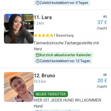
Zuletzt kontaktiert vor 4 Tagen
11
.
Lara
ab
37 €
1.2 km
L
/nacht
1 Bewertung
Tiermedizinische Fachangestellte mit
Herz
Kürzlich aktualisierter Kalender
Zuletzt kontaktiert vor 12 Tagen
12
.
Bruno
ab
20 €
10.5 km
B
/nacht
NEUER TIERSITTER
HIER IST JEDER HUND WILLKOMMEN
Hund