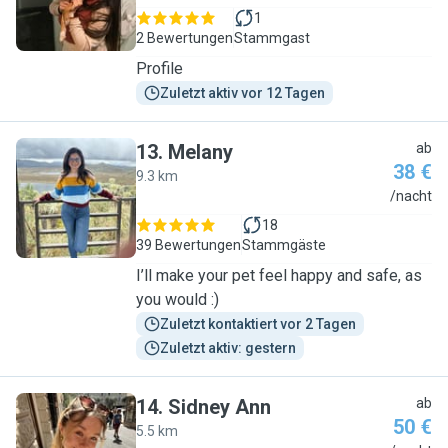
1
2 Bewertungen
Stammgast
Profile
Zuletzt aktiv vor 12 Tagen
13
.
Melany
ab
38 €
9.3 km
M
/nacht
18
39 Bewertungen
Stammgäste
I’ll make your pet feel happy and safe, as
you would :)
Zuletzt kontaktiert vor 2 Tagen
Zuletzt aktiv: gestern
14
.
Sidney Ann
ab
50 €
5.5 km