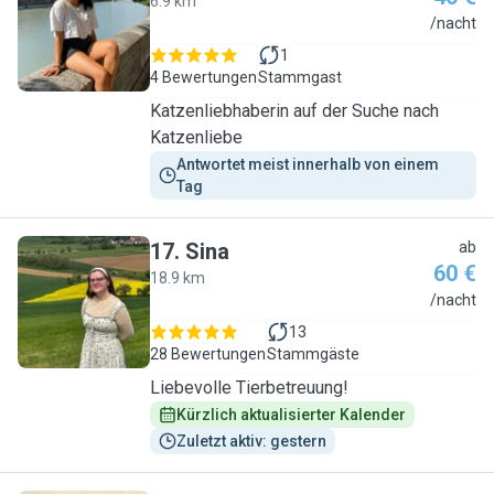
6.9 km
J
/nacht
1
4 Bewertungen
Stammgast
Katzenliebhaberin auf der Suche nach
Katzenliebe
Antwortet meist innerhalb von einem 
Tag
17
.
Sina
ab
60 €
18.9 km
S
/nacht
13
28 Bewertungen
Stammgäste
Liebevolle Tierbetreuung!
Kürzlich aktualisierter Kalender
Zuletzt aktiv: gestern