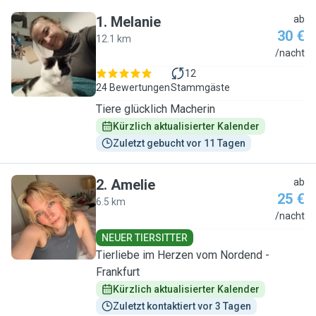
1
.
Melanie
ab
30 €
12.1 km
M
/nacht
12
24 Bewertungen
Stammgäste
Tiere glücklich Macherin
Kürzlich aktualisierter Kalender
Zuletzt gebucht vor 11 Tagen
2
.
Amelie
ab
25 €
6.5 km
A
/nacht
NEUER TIERSITTER
Tierliebe im Herzen vom Nordend -
Frankfurt
Kürzlich aktualisierter Kalender
Zuletzt kontaktiert vor 3 Tagen