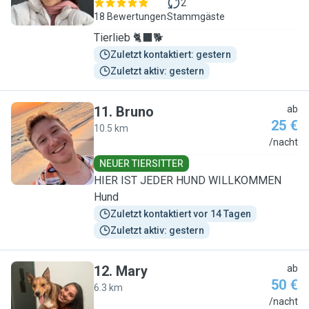
2
18 Bewertungen
Stammgäste
Tierlieb 🐈‍⬛🐕
Zuletzt kontaktiert: gestern
Zuletzt aktiv: gestern
11
.
Bruno
ab
25 €
10.5 km
B
/nacht
NEUER TIERSITTER
HIER IST JEDER HUND WILLKOMMEN
Hund
Zuletzt kontaktiert vor 14 Tagen
Zuletzt aktiv: gestern
12
.
Mary
ab
50 €
6.3 km
M
/nacht