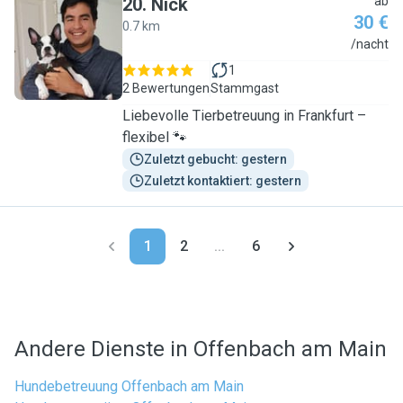
20
.
Nick
ab
30 €
0.7 km
N
/nacht
1
2 Bewertungen
Stammgast
Liebevolle Tierbetreuung in Frankfurt –
flexibel 🐾
Zuletzt gebucht: gestern
Zuletzt kontaktiert: gestern
1
2
...
6
Andere Dienste in Offenbach am Main
Hundebetreuung Offenbach am Main