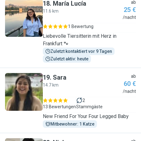
18
.
María Lucía
ab
25 €
11.6 km
M
/nacht
1 Bewertung
Liebevolle Tiersitterin mit Herz in
Frankfurt 🐾
Zuletzt kontaktiert vor 9 Tagen
Zuletzt aktiv: heute
19
.
Sara
ab
60 €
14.7 km
S
/nacht
2
13 Bewertungen
Stammgäste
New Friend For Your Four Legged Baby
Mitbewohner: 1 Katze