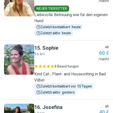
S
/nacht
NEUER TIERSITTER
Liebevolle Betreuung wie für den eigenen
Hund
Zuletzt kontaktiert: heute
Zuletzt aktiv: heute
15
.
Sophie
ab
60 €
9.6 km
S
/nacht
4 Bewertungen
Kind Cat-, Plant- and Housesitting in Bad
Vilbel
Zuletzt kontaktiert vor 10 Tagen
Zuletzt aktiv: gestern
16
.
Josefina
ab
40 €