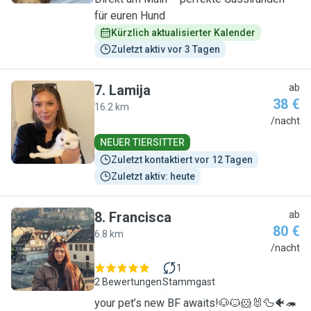
für euren Hund
Kürzlich aktualisierter Kalender
Zuletzt aktiv vor 3 Tagen
7
.
Lamija
ab
38 €
16.2 km
L
/nacht
NEUER TIERSITTER
Zuletzt kontaktiert vor 12 Tagen
Zuletzt aktiv: heute
8
.
Francisca
ab
80 €
6.8 km
F
/nacht
1
2 Bewertungen
Stammgast
your pet’s new BF awaits!🐶🐱🐹🐰🦆🐠🦔