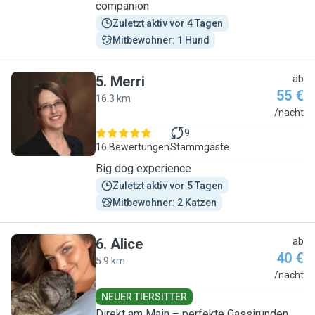
companion
Zuletzt aktiv vor 4 Tagen
Mitbewohner: 1 Hund
5
.
Merri
ab
55 €
16.3 km
M
/nacht
9
16 Bewertungen
Stammgäste
Big dog experience
Zuletzt aktiv vor 5 Tagen
Mitbewohner: 2 Katzen
6
.
Alice
ab
40 €
5.9 km
A
/nacht
NEUER TIERSITTER
Direkt am Main – perfekte Gassirunden