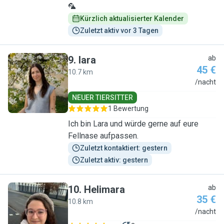
🦜
Kürzlich aktualisierter Kalender
Zuletzt aktiv vor 3 Tagen
9
.
lara
ab
45 €
10.7 km
L
/nacht
NEUER TIERSITTER
1 Bewertung
Ich bin Lara und würde gerne auf eure
Fellnase aufpassen.
Zuletzt kontaktiert: gestern
Zuletzt aktiv: gestern
10
.
Helimara
ab
35 €
10.8 km
H
/nacht