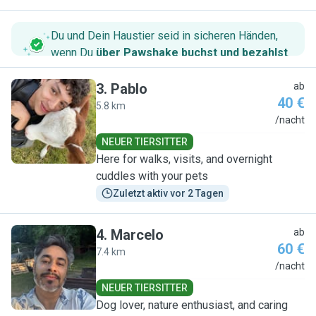
Du und Dein Haustier seid in sicheren Händen,
wenn Du
über Pawshake buchst und bezahlst
.
3
.
Pablo
ab
40 €
5.8 km
P
/nacht
NEUER TIERSITTER
Here for walks, visits, and overnight
cuddles with your pets
Zuletzt aktiv vor 2 Tagen
4
.
Marcelo
ab
60 €
7.4 km
M
/nacht
NEUER TIERSITTER
Dog lover, nature enthusiast, and caring