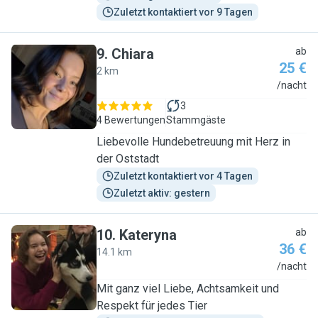
Zuletzt kontaktiert vor 9 Tagen
9
.
Chiara
ab
25 €
2 km
C
/nacht
3
4 Bewertungen
Stammgäste
Liebevolle Hundebetreuung mit Herz in
der Oststadt
Zuletzt kontaktiert vor 4 Tagen
Zuletzt aktiv: gestern
10
.
Kateryna
ab
36 €
14.1 km
K
/nacht
Mit ganz viel Liebe, Achtsamkeit und
Respekt für jedes Tier