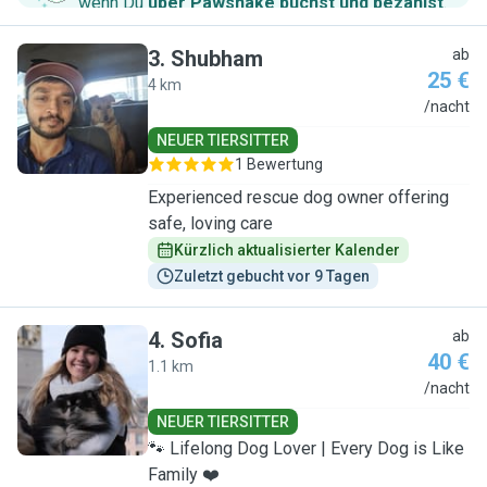
wenn Du
über Pawshake buchst und bezahlst
.
3
.
Shubham
ab
25 €
4 km
S
/nacht
NEUER TIERSITTER
1 Bewertung
Experienced rescue dog owner offering
safe, loving care
Kürzlich aktualisierter Kalender
Zuletzt gebucht vor 9 Tagen
4
.
Sofia
ab
40 €
1.1 km
S
/nacht
NEUER TIERSITTER
🐾 Lifelong Dog Lover | Every Dog is Like
Family ❤️