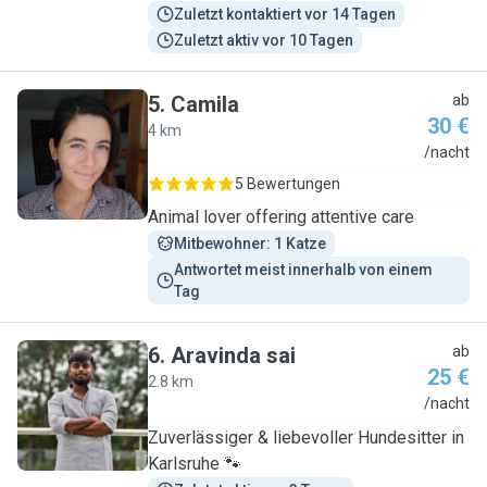
Zuletzt kontaktiert vor 14 Tagen
Zuletzt aktiv vor 10 Tagen
5
.
Camila
ab
30 €
4 km
C
/nacht
5 Bewertungen
Animal lover offering attentive care
Mitbewohner: 1 Katze
Antwortet meist innerhalb von einem 
Tag
6
.
Aravinda sai
ab
25 €
2.8 km
A
/nacht
Zuverlässiger & liebevoller Hundesitter in
Karlsruhe 🐾