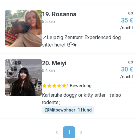
19
.
Rosanna
ab
35 €
5.5 km
R
/nacht
📍Leipzig Zentrum: Experienced dog
sitter here! 👋🦮
20
.
Meiyi
ab
30 €
0.4 km
M
/nacht
1 Bewertung
Karlsruhe doggy or kitty sitter （also
rodents）
Mitbewohner: 1 Hund
1