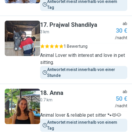
Antwortet meist innerhalb von einem 
Tag
17
.
Prajwal Shandilya
ab
30 €
3 km
P
/nacht
1 Bewertung
Animal Lover with interest and love in pet
sitting.
Antwortet meist innerhalb von einer 
Stunde
18
.
Anna
ab
50 €
0.7 km
A
/nacht
Animal lover & reliable pet sitter 🐾😻🐶
Antwortet meist innerhalb von einem 
Tag