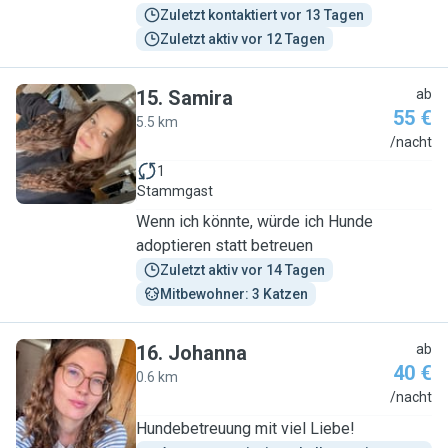
Zuletzt kontaktiert vor 13 Tagen
Zuletzt aktiv vor 12 Tagen
15
.
Samira
ab
55 €
5.5 km
S
/nacht
1
Stammgast
Wenn ich könnte, würde ich Hunde
adoptieren statt betreuen
Zuletzt aktiv vor 14 Tagen
Mitbewohner: 3 Katzen
16
.
Johanna
ab
40 €
0.6 km
J
/nacht
Hundebetreuung mit viel Liebe!