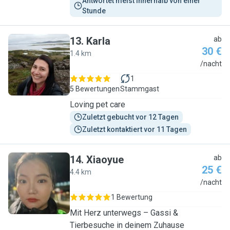
Antwortet meist innerhalb von einer 
Stunde
13
.
Karla
ab
30 €
1.4 km
K
/nacht
1
5 Bewertungen
Stammgast
Loving pet care
Zuletzt gebucht vor 12 Tagen
Zuletzt kontaktiert vor 11 Tagen
14
.
Xiaoyue
ab
25 €
4.4 km
X
/nacht
1 Bewertung
Mit Herz unterwegs – Gassi &
Tierbesuche in deinem Zuhause