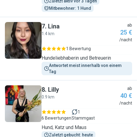
Zuletzt aktiv vor 3 Tagen
Mitbewohner: 1 Hund
7
.
Lina
ab
25 €
1.4 km
L
/nacht
1 Bewertung
Hundeliebhaberin und Betreuerin
Antwortet meist innerhalb von einem 
Tag
8
.
Lilly
ab
40 €
0.9 km
L
/nacht
1
6 Bewertungen
Stammgast
Hund, Katz und Maus
Zuletzt gebucht: heute