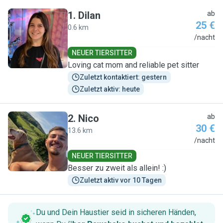
1
.
Dilan
ab
25 €
0.6 km
D
/nacht
NEUER TIERSITTER
Loving cat mom and reliable pet sitter
Zuletzt kontaktiert: gestern
Zuletzt aktiv: heute
2
.
Nico
ab
30 €
13.6 km
N
/nacht
NEUER TIERSITTER
Besser zu zweit als allein! :)
Zuletzt aktiv vor 10 Tagen
Du und Dein Haustier seid in sicheren Händen,