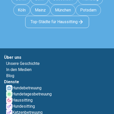
Köln
Mainz
München
Potsdam
Top-Städte für Haussitting
Über uns
Unsere Geschichte
In den Medien
Blog
Dienste
Hundebetreuung
Hundetagesbetreuung
Haussitting
Hundesitting
Katzenbetreuung