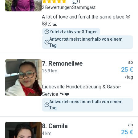
1
2 Bewertungen
Stammgast
A lot of love and fun at the same place 🐶
🐱🐰🐢
Zuletzt aktiv vor 3 Tagen
Antwortet meist innerhalb von einem 
Tag
7
.
Remoneilwe
ab
25 €
16.9 km
R
/tag
Liebevolle Hundebetreuung & Gassi-
Service 🐾❤️
Antwortet meist innerhalb von einem 
Tag
8
.
Camila
ab
25 €
4 km