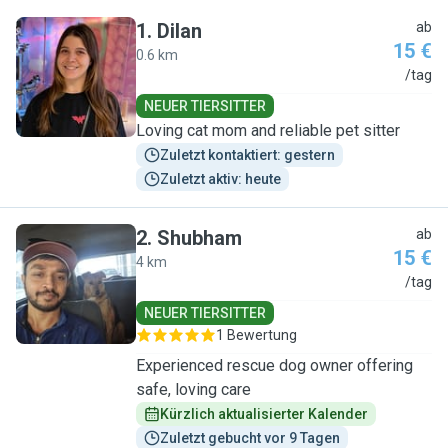
1
.
Dilan
ab
15 €
0.6 km
D
/tag
NEUER TIERSITTER
Loving cat mom and reliable pet sitter
Zuletzt kontaktiert: gestern
Zuletzt aktiv: heute
2
.
Shubham
ab
15 €
4 km
S
/tag
NEUER TIERSITTER
1 Bewertung
Experienced rescue dog owner offering
safe, loving care
Kürzlich aktualisierter Kalender
Zuletzt gebucht vor 9 Tagen