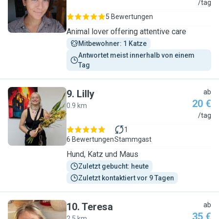
C
/tag
5 Bewertungen
Animal lover offering attentive care
Mitbewohner: 1 Katze
Antwortet meist innerhalb von einem 
Tag
9
.
Lilly
ab
20 €
0.9 km
L
/tag
1
6 Bewertungen
Stammgast
Hund, Katz und Maus
Zuletzt gebucht: heute
Zuletzt kontaktiert vor 9 Tagen
10
.
Teresa
ab
35 €
2.5 km