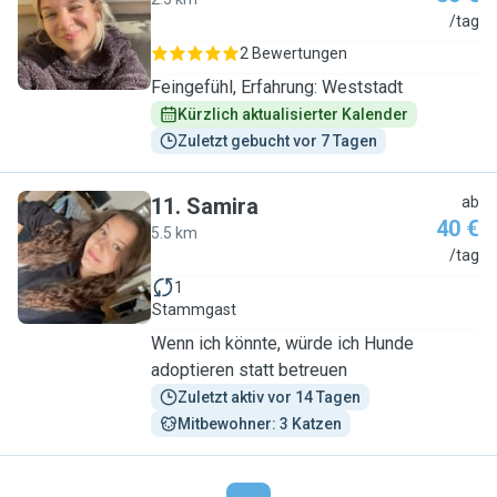
T
/tag
2 Bewertungen
Feingefühl, Erfahrung: Weststadt
Kürzlich aktualisierter Kalender
Zuletzt gebucht vor 7 Tagen
11
.
Samira
ab
40 €
5.5 km
S
/tag
1
Stammgast
Wenn ich könnte, würde ich Hunde
adoptieren statt betreuen
Zuletzt aktiv vor 14 Tagen
Mitbewohner: 3 Katzen