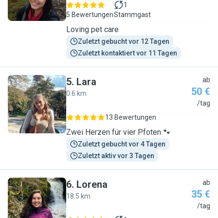
1
5 Bewertungen
Stammgast
Loving pet care
Zuletzt gebucht vor 12 Tagen
Zuletzt kontaktiert vor 11 Tagen
5
.
Lara
ab
50 €
0.6 km
L
/tag
13 Bewertungen
Zwei Herzen für vier Pfoten 🐾
Zuletzt gebucht vor 4 Tagen
Zuletzt aktiv vor 3 Tagen
6
.
Lorena
ab
35 €
18.5 km
L
/tag