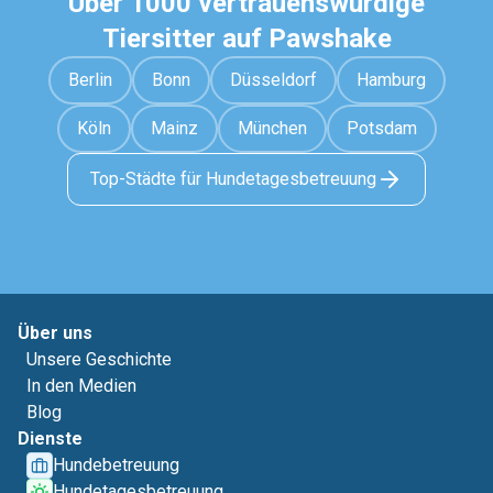
Über 1000 vertrauenswürdige
Tiersitter auf Pawshake
Berlin
Bonn
Düsseldorf
Hamburg
Köln
Mainz
München
Potsdam
Top-Städte für Hundetagesbetreuung
Über uns
Unsere Geschichte
In den Medien
Blog
Dienste
Hundebetreuung
Hundetagesbetreuung