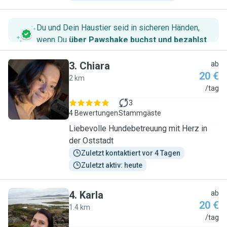
Du und Dein Haustier seid in sicheren Händen,
wenn Du
über Pawshake buchst und bezahlst
.
3
.
Chiara
ab
20 €
2 km
C
/tag
3
4 Bewertungen
Stammgäste
Liebevolle Hundebetreuung mit Herz in
der Oststadt
Zuletzt kontaktiert vor 4 Tagen
Zuletzt aktiv: heute
4
.
Karla
ab
20 €
1.4 km
K
/tag