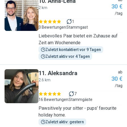
10
.
Anna-Lena
30 €
2 km
A
/tag
1
3 Bewertungen
Stammgast
Liebevolles Paar bietet ein Zuhause auf
Zeit am Wochenende
Zuletzt kontaktiert vor 9 Tagen
Zuletzt aktiv vor 4 Tagen
11
.
Aleksandra
ab
30 €
2.6 km
A
/tag
7
16 Bewertungen
Stammgäste
Pawsitively your sitter - pups’ favourite
holiday home.
Zuletzt aktiv: gestern