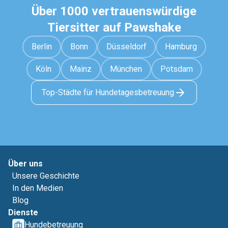
Über 1000 vertrauenswürdige
Tiersitter auf Pawshake
Berlin
Bonn
Düsseldorf
Hamburg
Köln
Mainz
München
Potsdam
Top-Städte für Hundetagesbetreuung
Über uns
Unsere Geschichte
In den Medien
Blog
Dienste
Hundebetreuung