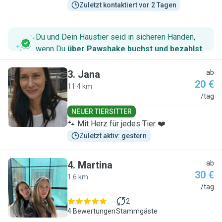
Zuletzt kontaktiert vor 2 Tagen
Du und Dein Haustier seid in sicheren Händen,
wenn Du
über Pawshake buchst und bezahlst
.
3
.
Jana
ab
20 €
11.4 km
J
/tag
NEUER TIERSITTER
🐾 Mit Herz für jedes Tier ❤️
Zuletzt aktiv: gestern
4
.
Martina
ab
30 €
1.6 km
M
/tag
2
4 Bewertungen
Stammgäste