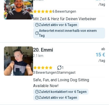
G
/tag
6 Bewertungen
Mit Zeit & Herz für Deinen Vierbeiner
Zuletzt aktiv vor 6 Tagen
Antwortet meist innerhalb von einem 
Tag
20
.
Emmi
ab
15 €
2.1 km
E
/tag
1
3 Bewertungen
Stammgast
Safe, Fun, and Loving Dog Sitting
Available Now!
Zuletzt kontaktiert vor 6 Tagen
Zuletzt aktiv vor 4 Tagen