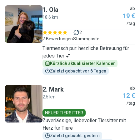
1
.
Ola
ab
19 €
18.6 km
O
/tag
2
7 Bewertungen
Stammgäste
Tiermensch pur: herzliche Betreuung für
jedes Tier 💕
Kürzlich aktualisierter Kalender
Zuletzt gebucht vor 6 Tagen
2
.
Mark
ab
12 €
2.5 km
M
/tag
NEUER TIERSITTER
Zuverlässige, liebevoller Tiersitter mit
Herz für Tiere
Zuletzt gebucht: gestern