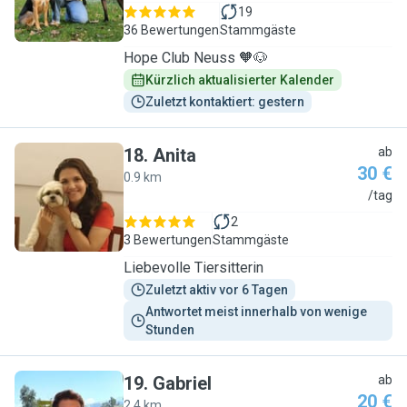
19
36 Bewertungen
Stammgäste
Hope Club Neuss 🧡🐶
Kürzlich aktualisierter Kalender
Zuletzt kontaktiert: gestern
18
.
Anita
ab
30 €
0.9 km
A
/tag
2
3 Bewertungen
Stammgäste
Liebevolle Tiersitterin
Zuletzt aktiv vor 6 Tagen
Antwortet meist innerhalb von wenige 
Stunden
19
.
Gabriel
ab
20 €
2.4 km