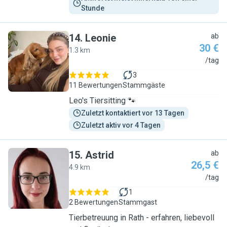
Stunde
14
.
Leonie
ab
30 €
1.3 km
L
/tag
3
11 Bewertungen
Stammgäste
Leo's Tiersitting 🐾
Zuletzt kontaktiert vor 13 Tagen
Zuletzt aktiv vor 4 Tagen
15
.
Astrid
ab
26,5 €
4.9 km
A
/tag
1
2 Bewertungen
Stammgast
Tierbetreuung in Rath - erfahren, liebevoll