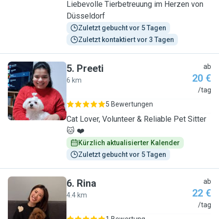
Liebevolle Tierbetreuung im Herzen von
Düsseldorf
Zuletzt gebucht vor 5 Tagen
Zuletzt kontaktiert vor 3 Tagen
5
.
Preeti
ab
20 €
6 km
P
/tag
5 Bewertungen
Cat Lover, Volunteer & Reliable Pet Sitter
🐱 ❤️
Kürzlich aktualisierter Kalender
Zuletzt gebucht vor 5 Tagen
6
.
Rina
ab
22 €
4.4 km
R
/tag