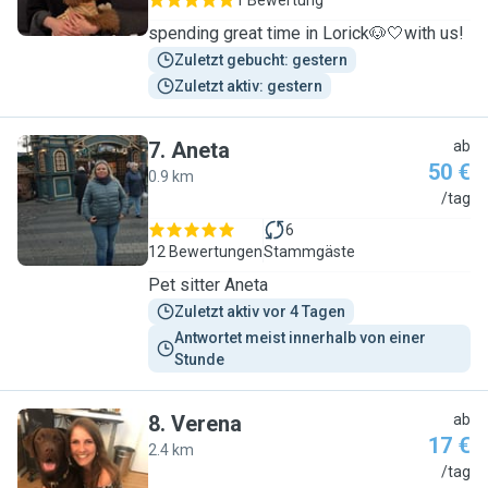
1 Bewertung
spending great time in Lorick🐶🤍with us!
Zuletzt gebucht: gestern
Zuletzt aktiv: gestern
7
.
Aneta
ab
50 €
0.9 km
A
/tag
6
12 Bewertungen
Stammgäste
Pet sitter Aneta
Zuletzt aktiv vor 4 Tagen
Antwortet meist innerhalb von einer 
Stunde
8
.
Verena
ab
17 €
2.4 km
V
/tag