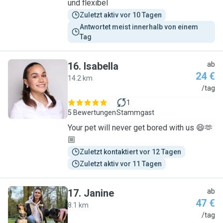
und flexibel
Zuletzt aktiv vor 10 Tagen
Antwortet meist innerhalb von einem 
Tag
16
.
Isabella
ab
24 €
14.2 km
I
/tag
1
5 Bewertungen
Stammgast
Your pet will never get bored with us 😄🫶
🏼
Zuletzt kontaktiert vor 12 Tagen
Zuletzt aktiv vor 11 Tagen
17
.
Janine
ab
47 €
8.1 km
J
/tag