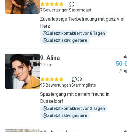
1
7 Bewertungen
Stammgast
Zuverlässige Tierbetreuung mit ganz viel
Herz
Zuletzt kontaktiert vor 8 Tagen
Zuletzt aktiv: gestern
9
.
Alina
ab
50 €
2.3 km
A
/tag
38
95 Bewertungen
Stammgäste
Spaziergang mit deinem freund in
Düsseldorf
Zuletzt kontaktiert vor 2 Tagen
Zuletzt aktiv: gestern
ab