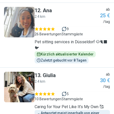
12
.
Ana
ab
25 €
2.4 km
A
/tag
9
26 Bewertungen
Stammgäste
Pet sitting services in Düsseldorf 🐶🐈‍⬛
🐦
Kürzlich aktualisierter Kalender
Zuletzt gebucht vor 8 Tagen
13
.
Giulia
ab
30 €
2.4 km
G
/tag
5
10 Bewertungen
Stammgäste
Caring for Your Pet Like It’s My Own 🥰
Antwortet meist innerhalb von einer 