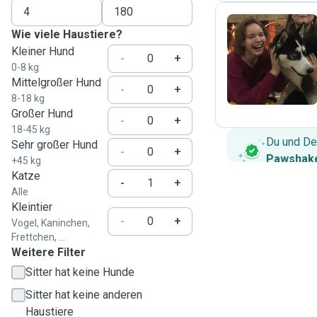
Wie viele Haustiere?
Kleiner Hund
K
-
+
0-8 kg
Mittelgroßer Hund
-
+
8-18 kg
Großer Hund
-
+
18-45 kg
Du und De
Sehr großer Hund
-
+
Pawshake
+45 kg
Katze
-
+
Alle
Kleintier
-
+
Vogel, Kaninchen,
Frettchen, ...
Weitere Filter
Sitter hat keine Hunde
Sitter hat keine anderen
Haustiere