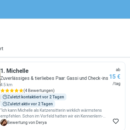
rt
1
.
Michelle
ab
15 €
Zuverlässiges & tierliebes Paar: Gassi und Check-ins
/tag
4.5 km
(
4 Bewertungen
)
Zuletzt kontaktiert vor 2 Tagen
Zuletzt aktiv vor 2 Tagen
"Ich kann Michelle als Katzensitterin wirklich wärmstens
empfehlen. Schon im Vorfeld hatten wir ein Kennenlern-
Treffen, bei dem sie direkt einen sehr sympathischen und
D
Bewertung von Derya
zuverlässigen Eindruck gemacht hat – und meine Katze