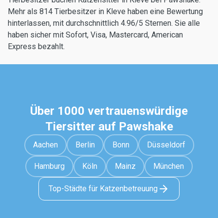
Mehr als 814 Tierbesitzer in Kleve haben eine Bewertung
hinterlassen, mit durchschnittlich 4.96/5 Sternen. Sie alle
haben sicher mit Sofort, Visa, Mastercard, American
Express bezahlt.
Über 1000 vertrauenswürdige
Tiersitter auf Pawshake
Aachen
Berlin
Bonn
Düsseldorf
Hamburg
Köln
Mainz
München
Top-Städte für Katzenbetreuung