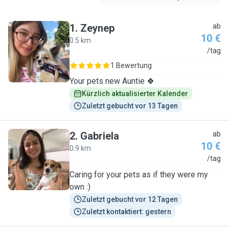
1
.
Zeynep
ab
10 €
0.5 km
Z
/tag
1 Bewertung
Your pets new Auntie 🍀
Kürzlich aktualisierter Kalender
Zuletzt gebucht vor 13 Tagen
2
.
Gabriela
ab
10 €
0.9 km
G
/tag
Caring for your pets as if they were my
own :)
Zuletzt gebucht vor 12 Tagen
Zuletzt kontaktiert: gestern