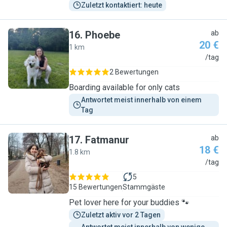
Zuletzt kontaktiert: heute
16
.
Phoebe
ab
20 €
1 km
P
/tag
2 Bewertungen
Boarding available for only cats
Antwortet meist innerhalb von einem 
Tag
17
.
Fatmanur
ab
18 €
1.8 km
F
/tag
5
15 Bewertungen
Stammgäste
Pet lover here for your buddies 🐾
Zuletzt aktiv vor 2 Tagen