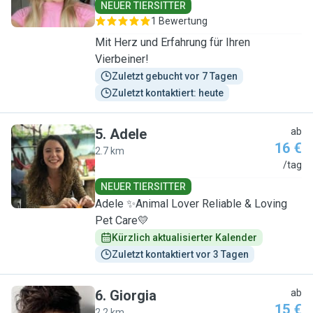
NEUER TIERSITTER
1 Bewertung
Mit Herz und Erfahrung für Ihren
Vierbeiner!
Zuletzt gebucht vor 7 Tagen
Zuletzt kontaktiert: heute
5
.
Adele
ab
16 €
2.7 km
A
/tag
NEUER TIERSITTER
Adele ✨Animal Lover Reliable & Loving
Pet Care💛
Kürzlich aktualisierter Kalender
Zuletzt kontaktiert vor 3 Tagen
6
.
Giorgia
ab
15 €
2.2 km