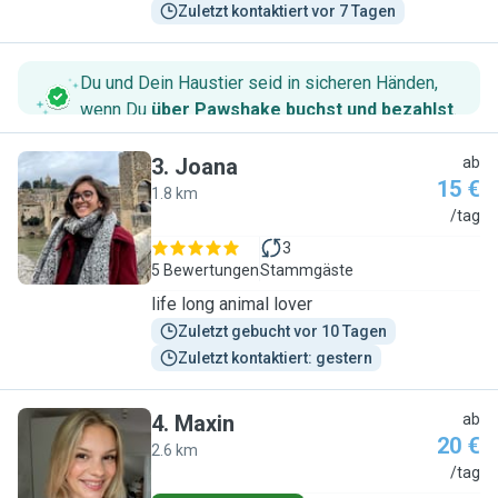
Zuletzt kontaktiert vor 7 Tagen
Du und Dein Haustier seid in sicheren Händen,
wenn Du
über Pawshake buchst und bezahlst
.
3
.
Joana
ab
15 €
1.8 km
J
/tag
3
5 Bewertungen
Stammgäste
life long animal lover
Zuletzt gebucht vor 10 Tagen
Zuletzt kontaktiert: gestern
4
.
Maxin
ab
20 €
2.6 km
M
/tag