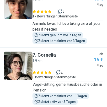
G
/tag
5
17 Bewertungen
Stammgäste
Animals lover, I’d love taking care of your
pets if needed
Zuletzt gebucht vor 7 Tagen
Zuletzt kontaktiert vor 3 Tagen
7
.
Cornelia
ab
16 €
1.9 km
C
/tag
2
6 Bewertungen
Stammgäste
Vogel-Sitting, gerne Hausbesuche oder in
Pension
Zuletzt kontaktiert vor 11 Tagen
Zuletzt aktiv vor 3 Tagen