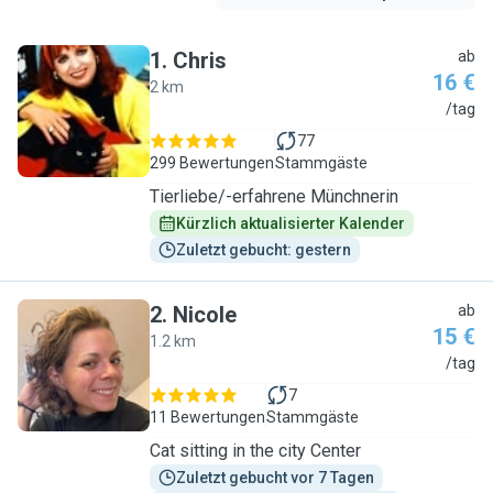
1
.
Chris
ab
16 €
2 km
C
/tag
77
299 Bewertungen
Stammgäste
Tierliebe/-erfahrene Münchnerin
Kürzlich aktualisierter Kalender
Zuletzt gebucht: gestern
2
.
Nicole
ab
15 €
1.2 km
N
/tag
7
11 Bewertungen
Stammgäste
Cat sitting in the city Center
Zuletzt gebucht vor 7 Tagen