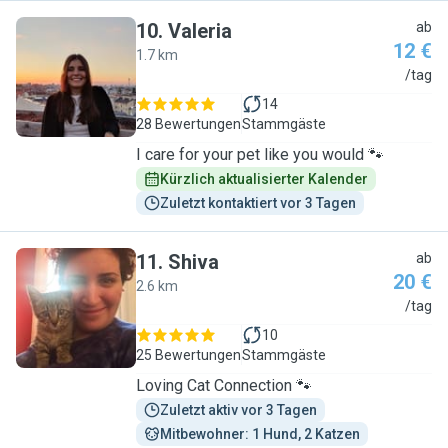
10
.
Valeria
ab
12 €
1.7 km
V
/tag
14
28 Bewertungen
Stammgäste
I care for your pet like you would 🐾
Kürzlich aktualisierter Kalender
Zuletzt kontaktiert vor 3 Tagen
11
.
Shiva
ab
20 €
2.6 km
S
/tag
10
25 Bewertungen
Stammgäste
Loving Cat Connection 🐾
Zuletzt aktiv vor 3 Tagen
Mitbewohner: 1 Hund, 2 Katzen