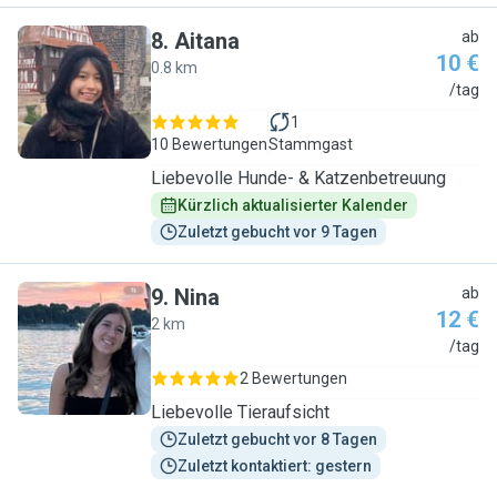
8
.
Aitana
ab
10 €
0.8 km
A
/tag
1
10 Bewertungen
Stammgast
Liebevolle Hunde- & Katzenbetreuung
Kürzlich aktualisierter Kalender
Zuletzt gebucht vor 9 Tagen
9
.
Nina
ab
12 €
2 km
N
/tag
2 Bewertungen
Liebevolle Tieraufsicht
Zuletzt gebucht vor 8 Tagen
Zuletzt kontaktiert: gestern