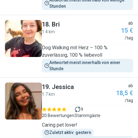
Antwortet meist innerhalb von wenige 
Stunden
18
.
Bri
ab
15 €
1.4 km
B
/tag
Dog Walking mit Herz – 100 %
zuverlässig, 100 % liebevoll
Antwortet meist innerhalb von einer 
Stunde
19
.
Jessica
ab
18,5 €
1.7 km
J
/tag
9
20 Bewertungen
Stammgäste
Caring pet lover!
Zuletzt aktiv: gestern