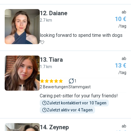
12
.
Daiane
ab
10 €
2.7 km
D
/tag
looking forward to spend time with dogs
💘
13
.
Tiara
ab
13 €
1.7 km
T
/tag
1
2 Bewertungen
Stammgast
Caring pet-sitter for your furry friends!
Zuletzt kontaktiert vor 10 Tagen
Zuletzt aktiv vor 4 Tagen
14
.
Zeynep
ab