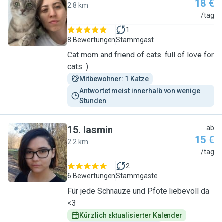
18 €
2.8 km
Z
/tag
1
8 Bewertungen
Stammgast
Cat mom and friend of cats. full of love for
cats :)
Mitbewohner: 1 Katze
Antwortet meist innerhalb von wenige 
Stunden
15
.
Iasmin
ab
15 €
2.2 km
I
/tag
2
6 Bewertungen
Stammgäste
Für jede Schnauze und Pfote liebevoll da
<3
Kürzlich aktualisierter Kalender