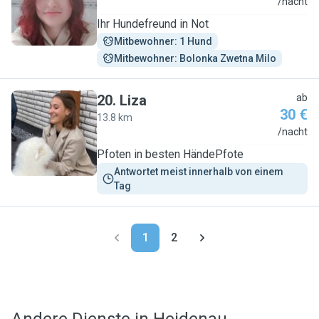
E
/nacht
Ihr Hundefreund in Not
Mitbewohner: 1 Hund
Mitbewohner: Bolonka Zwetna Milo
20
.
Liza
ab
30 €
13.8 km
L
/nacht
Pfoten in besten HändePfote
Antwortet meist innerhalb von einem 
Tag
1
2