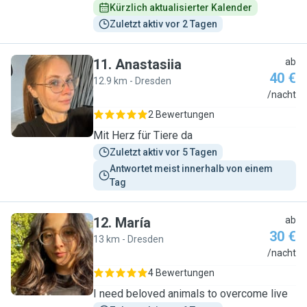
Kürzlich aktualisierter Kalender
Zuletzt aktiv vor 2 Tagen
11
.
Anastasiia
ab
40 €
12.9 km - Dresden
A
/nacht
2 Bewertungen
Mit Herz für Tiere da
Zuletzt aktiv vor 5 Tagen
Antwortet meist innerhalb von einem 
Tag
12
.
María
ab
30 €
13 km - Dresden
M
/nacht
4 Bewertungen
I need beloved animals to overcome live