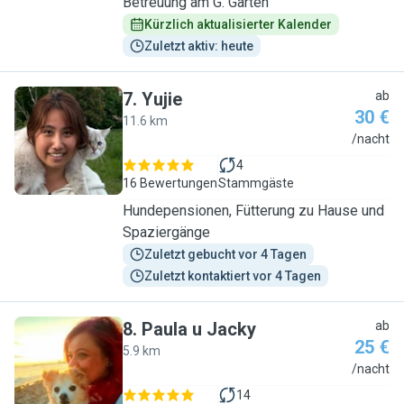
Betreuung am G. Garten
Kürzlich aktualisierter Kalender
Zuletzt aktiv: heute
7
.
Yujie
ab
30 €
11.6 km
Y
/nacht
4
16 Bewertungen
Stammgäste
Hundepensionen, Fütterung zu Hause und
Spaziergänge
Zuletzt gebucht vor 4 Tagen
Zuletzt kontaktiert vor 4 Tagen
8
.
Paula u Jacky
ab
25 €
5.9 km
P
/nacht
14