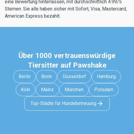
eine Bewertung hinterlassen, mit durchschnittlich 4.99/5
Sternen. Sie alle haben sicher mit Sofort, Visa, Mastercard,
American Express bezahlt.
Über 1000 vertrauenswürdige
Tiersitter auf Pawshake
Berlin
Bonn
Düsseldorf
Hamburg
Köln
Mainz
München
Potsdam
Top-Städte für Hundebetreuung