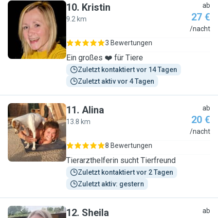
10
.
Kristin
ab
27 €
9.2 km
K
/nacht
3 Bewertungen
Ein großes ❤️ für Tiere
Zuletzt kontaktiert vor 14 Tagen
Zuletzt aktiv vor 4 Tagen
11
.
Alina
ab
20 €
13.8 km
A
/nacht
8 Bewertungen
Tierarzthelferin sucht Tierfreund
Zuletzt kontaktiert vor 2 Tagen
Zuletzt aktiv: gestern
12
.
Sheila
ab