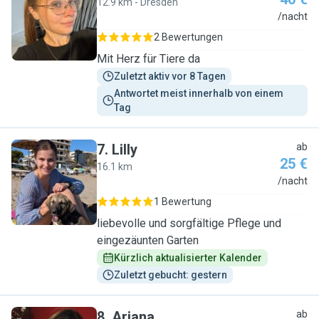
12.9 km - Dresden
A
/nacht
2 Bewertungen
Mit Herz für Tiere da
Zuletzt aktiv vor 8 Tagen
Antwortet meist innerhalb von einem 
Tag
7
.
Lilly
ab
25 €
16.1 km
L
/nacht
1 Bewertung
liebevolle und sorgfältige Pflege und
eingezäunten Garten
Kürzlich aktualisierter Kalender
Zuletzt gebucht: gestern
8
.
Ariana
ab