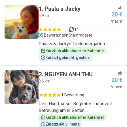
1
.
Paula u Jacky
ab
20 €
5.9 km
P
/nacht
14
35 Bewertungen
Stammgäste
Paulas & Jackys Tierkindergarten
Kürzlich aktualisierter Kalender
Zuletzt gebucht: gestern
2
.
NGUYEN ANH THU
ab
20 €
9.6 km
N
/nacht
1 Bewertung
Dein Hund, unser Begleiter: Liebevoll
Betreuung am G. Garten
Kürzlich aktualisierter Kalender
Zuletzt aktiv: heute