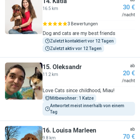
14
.
Katia
30 €
16.5 km
K
/nacht
3 Bewertungen
Dog and cats are my best friends
Zuletzt kontaktiert vor 12 Tagen
Zuletzt aktiv vor 12 Tagen
15
.
Oleksandr
ab
20 €
11.2 km
O
/nacht
Love Cats since childhood, Miau!
Mitbewohner: 1 Katze
Antwortet meist innerhalb von einem 
Tag
16
.
Louisa Marleen
ab
70 €
9.8 km