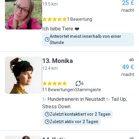
25 €
19.5 km
S
/nacht
1 Bewertung
Ich liebe Tiere ❤️
Antwortet meist innerhalb von einer 
Stunde
13
.
Monika
ab
49 €
12.4 km
M
/nacht
6
11 Bewertungen
Stammgäste
✨ Hundetrainerin in Neustadt ✨ Tail Up,
Stress Down
Zuletzt kontaktiert vor 2 Tagen
Zuletzt aktiv vor 2 Tagen
ab