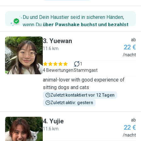
Du und Dein Haustier seid in sicheren Händen,
wenn Du
über Pawshake buchst und bezahlst
.
3
.
Yuewan
ab
22 €
11.6 km
Y
/nacht
1
4 Bewertungen
Stammgast
animal-lover with good experience of
sitting dogs and cats
Zuletzt kontaktiert vor 12 Tagen
Zuletzt aktiv: gestern
4
.
Yujie
ab
22 €
11.6 km
Y
/nacht