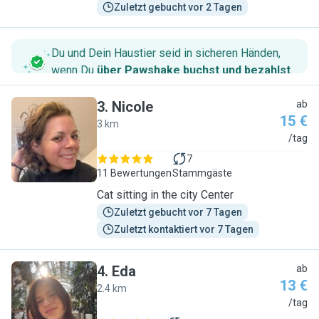
Zuletzt gebucht vor 2 Tagen
Du und Dein Haustier seid in sicheren Händen,
wenn Du
über Pawshake buchst und bezahlst
.
3
.
Nicole
ab
15 €
3 km
N
/tag
7
11 Bewertungen
Stammgäste
Cat sitting in the city Center
Zuletzt gebucht vor 7 Tagen
Zuletzt kontaktiert vor 7 Tagen
4
.
Eda
ab
13 €
2.4 km
E
/tag