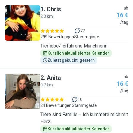
1
.
Chris
ab
16 €
2.3 km
C
/tag
77
299 Bewertungen
Stammgäste
Tierliebe/-erfahrene Münchnerin
Kürzlich aktualisierter Kalender
Zuletzt gebucht: gestern
2
.
Anita
ab
16 €
0.7 km
A
/tag
10
24 Bewertungen
Stammgäste
Tiere sind Familie – ich kümmere mich mit
Herz
Kürzlich aktualisierter Kalender