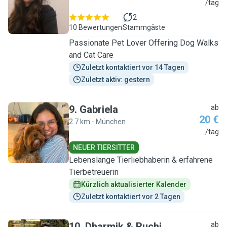
A
/tag
2
10 Bewertungen
Stammgäste
Passionate Pet Lover Offering Dog Walks
and Cat Care
Zuletzt kontaktiert vor 14 Tagen
Zuletzt aktiv: gestern
9
.
Gabriela
ab
20 €
2.7 km - München
G
/tag
NEUER TIERSITTER
Lebenslange Tierliebhaberin & erfahrene
Tierbetreuerin
Kürzlich aktualisierter Kalender
Zuletzt kontaktiert vor 2 Tagen
10
.
Dharmik & Ruchi
ab