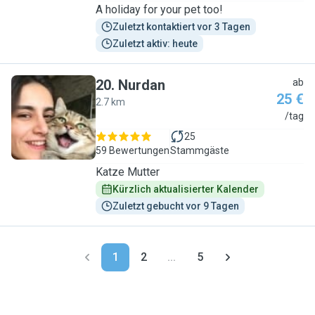
A holiday for your pet too!
Zuletzt kontaktiert vor 3 Tagen
Zuletzt aktiv: heute
20
.
Nurdan
ab
25 €
2.7 km
N
/tag
25
59 Bewertungen
Stammgäste
Katze Mutter
Kürzlich aktualisierter Kalender
Zuletzt gebucht vor 9 Tagen
1
2
...
5