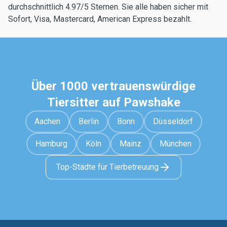
durchschnittlich 4.97/5 Sternen. Sie alle haben sicher mit
Sofort, Visa, Mastercard, American Express bezahlt.
Über 1000 vertrauenswürdige
Tiersitter auf Pawshake
Aachen
Berlin
Bonn
Düsseldorf
Hamburg
Köln
Mainz
München
Top-Städte für Tierbetreuung