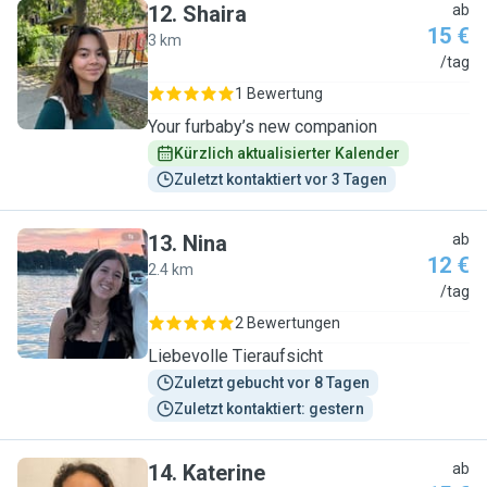
12
.
Shaira
ab
15 €
3 km
S
/tag
1 Bewertung
Your furbaby’s new companion
Kürzlich aktualisierter Kalender
Zuletzt kontaktiert vor 3 Tagen
13
.
Nina
ab
12 €
2.4 km
N
/tag
2 Bewertungen
Liebevolle Tieraufsicht
Zuletzt gebucht vor 8 Tagen
Zuletzt kontaktiert: gestern
14
.
Katerine
ab