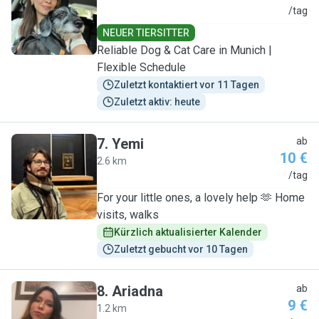
L
/tag
NEUER TIERSITTER
Reliable Dog & Cat Care in Munich |
Flexible Schedule
Zuletzt kontaktiert vor 11 Tagen
Zuletzt aktiv: heute
7
.
Yemi
ab
10 €
2.6 km
Y
/tag
For your little ones, a lovely help 🫶 Home
visits, walks
Kürzlich aktualisierter Kalender
Zuletzt gebucht vor 10 Tagen
8
.
Ariadna
ab
9 €
1.2 km