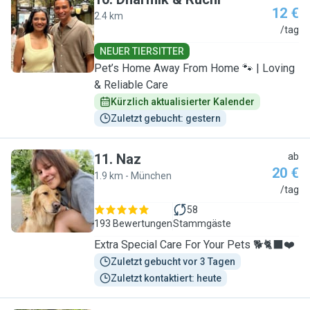
12 €
2.4 km
D
/tag
NEUER TIERSITTER
Pet’s Home Away From Home 🐾 | Loving
& Reliable Care
Kürzlich aktualisierter Kalender
Zuletzt gebucht: gestern
11
.
Naz
ab
20 €
1.9 km - München
N
/tag
58
193 Bewertungen
Stammgäste
Extra Special Care For Your Pets 🐕🐈‍⬛❤️
Zuletzt gebucht vor 3 Tagen
Zuletzt kontaktiert: heute