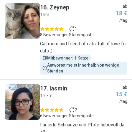
16
.
Zeynep
ab
18 €
1 km
Z
/tag
1
8 Bewertungen
Stammgast
Cat mom and friend of cats. full of love for
cats :)
Mitbewohner: 1 Katze
Antwortet meist innerhalb von wenige 
Stunden
17
.
Iasmin
ab
15 €
1.8 km
I
/tag
2
6 Bewertungen
Stammgäste
Für jede Schnauze und Pfote liebevoll da
<3