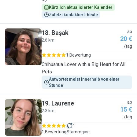
Kürzlich aktualisierter Kalender
Zuletzt kontaktiert: heute
18
.
Başak
ab
20 €
2.6 km
B
/tag
1 Bewertung
Chihuahua Lover with a Big Heart for All
Pets
Antwortet meist innerhalb von einer 
Stunde
19
.
Laurene
ab
15 €
2.3 km
L
/tag
1
1 Bewertung
Stammgast