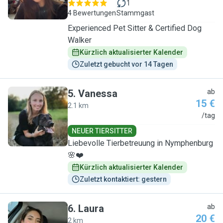
1
4 Bewertungen
Stammgast
Experienced Pet Sitter & Certified Dog
Walker
Kürzlich aktualisierter Kalender
Zuletzt gebucht vor 14 Tagen
5
.
Vanessa
ab
15 €
2.1 km
V
/tag
NEUER TIERSITTER
Liebevolle Tierbetreuung in Nymphenburg
🌸❤️
Kürzlich aktualisierter Kalender
Zuletzt kontaktiert: gestern
6
.
Laura
ab
20 €
2 km