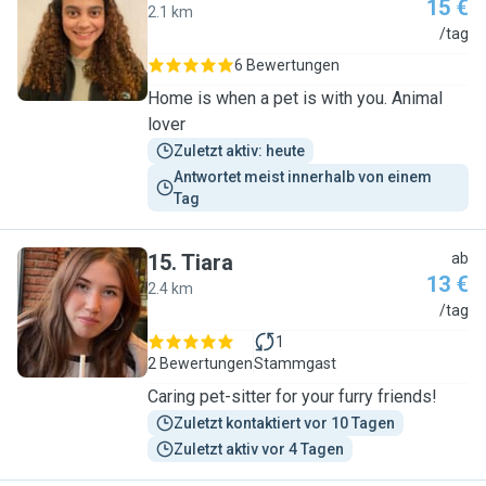
15 €
2.1 km
K
/tag
6 Bewertungen
Home is when a pet is with you. Animal
lover
Zuletzt aktiv: heute
Antwortet meist innerhalb von einem 
Tag
15
.
Tiara
ab
13 €
2.4 km
T
/tag
1
2 Bewertungen
Stammgast
Caring pet-sitter for your furry friends!
Zuletzt kontaktiert vor 10 Tagen
Zuletzt aktiv vor 4 Tagen