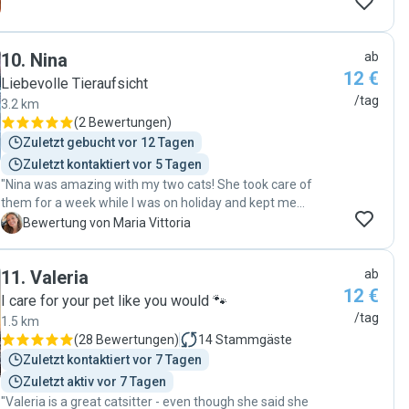
relaxed, and clearly very comfortable in Serena’s care. I
would highly recommend Serena to anyone looking for a
reliable and caring cat sitter. She is responsible,
10
.
Nina
communicative, and most importantly, truly loves animals. "
ab
12 €
Liebevolle Tieraufsicht
/tag
3.2 km
(
2 Bewertungen
)
Zuletzt gebucht vor 12 Tagen
Zuletzt kontaktiert vor 5 Tagen
"Nina was amazing with my two cats! She took care of
them for a week while I was on holiday and kept me
updated every day with photos and messages. When I
M
Bewertung von Maria Vittoria
came back, everything was tidy and clean, it was clear the
cats had received some attention and playtime, not just
11
.
Valeria
ab
food and water. She’s quick to reply, super flexible, and
12 €
simply great to work with. Highly recommended!"
I care for your pet like you would 🐾
/tag
1.5 km
(
28 Bewertungen
)
14
Stammgäste
Zuletzt kontaktiert vor 7 Tagen
Zuletzt aktiv vor 7 Tagen
"Valeria is a great catsitter - even though she said she