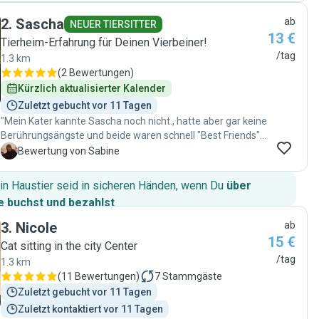
meinen beiden Katzen aufgebaut, was besonders bei
2
.
Sascha
ab
Manju gar nicht einfach ist. Sie hat sich zu 100 Prozent an
NEUER TIERSITTER
13 €
alle Absprachen gehalten , war absolut zuverlässig und ich
Tierheim-Erfahrung für Deinen Vierbeiner!
habe mich täglich über ihre Berichte und Fotos gefreut, so
/tag
1.3 km
dass ich meinen Urlaub genießen konnte, ohne mich einmal
(
2 Bewertungen
)
um meine Katzen zu sorgen. Die Kommunikation war sehr ,
Kürzlich aktualisierter Kalender
sehr unkompliziert und ich merkte sofort, dass Chris eine
Zuletzt gebucht vor 11 Tagen
sehr erfahrene und liebevolle Katzensitterin ist. Liebe Chris
"Mein Kater kannte Sascha noch nicht., hatte aber gar keine
nochmal einen ganz ganz herzlichen Dank für Deine tolle
Berührungsängste und beide waren schnell "Best Friends".
Katzenbetreuung."
Alles top und sehr gerne wieder. Liebe Grüße""
S
Bewertung von Sabine
in Haustier seid in sicheren Händen, wenn Du
über
 buchst und bezahlst
.
3
.
Nicole
ab
15 €
Cat sitting in the city Center
/tag
1.3 km
(
11 Bewertungen
)
7
Stammgäste
Zuletzt gebucht vor 11 Tagen
Zuletzt kontaktiert vor 11 Tagen