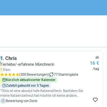
1
.
Chris
ab
16 €
Tierliebe/-erfahrene Münchnerin
/tag
1.9 km
(
300 Bewertungen
)
77
Stammgäste
Kürzlich aktualisierter Kalender
Zuletzt gebucht vor 5 Tagen
"Chris ist eine absolut tolle Katzensitterin. Nachdem Sie
meine Katzen.betreut hat möchte ich keine andere
Katzensitterin mehr für meine 2 Katzen. Sie hat sofort
D
Bewertung von Doris
einen sehr warmherzigien und engagierten Kontakt zu