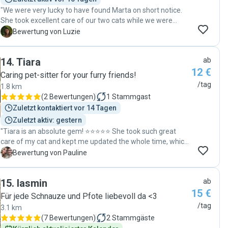
"We were very lucky to have found Marta on short notice.
She took excellent care of our two cats while we were
away. Communication was super easy, and she was very
L
Bewertung von Luzie
flexible. Thank you, Marta! Totally recommended! ⭐️⭐️⭐️⭐️⭐️"
14
.
Tiara
ab
12 €
Caring pet-sitter for your furry friends!
/tag
1.8 km
(
2 Bewertungen
)
1
Stammgast
Zuletzt kontaktiert vor 14 Tagen
Zuletzt aktiv: gestern
"Tiara is an absolute gem! ⭐️⭐️⭐️⭐️⭐️ She took such great
care of my cat and kept me updated the whole time, which
gave me total peace of mind. My cat was relaxed and
P
Bewertung von Pauline
happy when I got back. I wouldn’t hesitate to book her again
and highly recommend her to anyone looking for a reliable
15
.
Iasmin
ab
and caring sitter."
15 €
Für jede Schnauze und Pfote liebevoll da <3
/tag
3.1 km
(
7 Bewertungen
)
2
Stammgäste