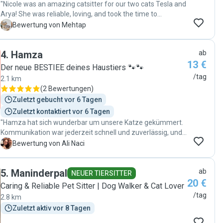
"Nicole was an amazing catsitter for our two cats Tesla and
Arya! She was reliable, loving, and took the time to
understand their personalities. We got regular updates,
M
Bewertung von Mehtap
which really put us at ease. When we returned, our cats
were happy and relaxed. We highly recommend Nicole for
4
.
Hamza
ab
anyone looking for a caring and trustworthy sitter 😊"
13 €
Der neue BESTIEE deines Haustiers 🐾🐾
/tag
2.1 km
(
2 Bewertungen
)
Zuletzt gebucht vor 6 Tagen
Zuletzt kontaktiert vor 6 Tagen
"Hamza hat sich wunderbar um unsere Katze gekümmert.
Kommunikation war jederzeit schnell und zuverlässig, und
wir haben uns während unserer Abwesenheit keine Sorgen
A
Bewertung von Ali Naci
machen müssen. Alles war genau wie im Profil
beschrieben. Absolute Empfehlung – gerne wieder!"
5
.
Maninderpal
ab
NEUER TIERSITTER
20 €
Caring & Reliable Pet Sitter | Dog Walker & Cat Lover
/tag
2.8 km
Zuletzt aktiv vor 8 Tagen