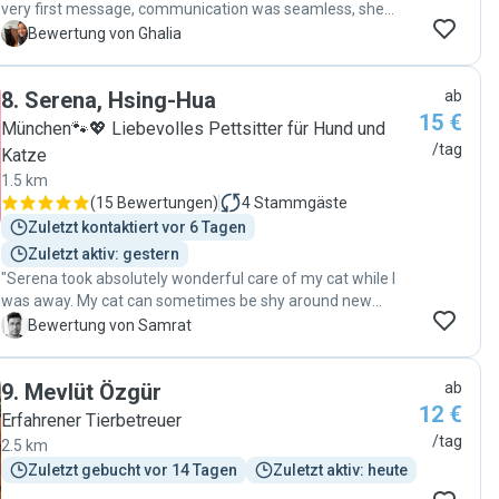
very first message, communication was seamless, she
responded promptly and kept me updated throughout. She
G
Bewertung von Ghalia
is reliable, attentive, and genuinely caring, which made all
the difference. I would recommend her without hesitation
8
.
Serena, Hsing-Hua
ab
to anyone looking for a trustworthy and loving cat sitter 😊 "
15 €
München🐾💖 Liebevolles Pettsitter für Hund und
/tag
Katze
1.5 km
(
15 Bewertungen
)
4
Stammgäste
Zuletzt kontaktiert vor 6 Tagen
Zuletzt aktiv: gestern
"Serena took absolutely wonderful care of my cat while I
was away. My cat can sometimes be shy around new
people, but Serena was incredibly patient and gentle, and it
S
Bewertung von Samrat
didn’t take long for her to warm up. Serena made sure she
had everything she needed—fresh food, water, a clean litter
9
.
Mevlüt Özgür
ab
box—and also gave her the playtime and affection she
12 €
loves. I especially appreciated the daily updates with photos
Erfahrener Tierbetreuer
and little notes about how she was doing. It was so
/tag
2.5 km
reassuring to know my cat was not just being looked after,
Zuletzt gebucht vor 14 Tagen
Zuletzt aktiv: heute
but really cared for. When I returned, my cat was happy,