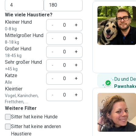
Wie viele Haustiere?
Kleiner Hund
S
-
+
0-8 kg
Mittelgroßer Hund
-
+
8-18 kg
Großer Hund
-
+
18-45 kg
Sehr großer Hund
-
+
+45 kg
Katze
-
+
Du und De
Alle
Pawshake
Kleintier
-
+
Vogel, Kaninchen,
Frettchen, ...
Weitere Filter
N
Sitter hat keine Hunde
Sitter hat keine anderen
Haustiere