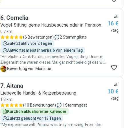
6
.
Cornelia
ab
16 €
Vogel-Sitting, gerne Hausbesuche oder in Pension
/tag
0.7 km
(
6 Bewertungen
)
2
Stammgäste
Zuletzt aktiv vor 2 Tagen
Antwortet meist innerhalb von einem Tag
"Herzlichen Dank für dein liebevolles Vogelsitting. Unsere
Ziegensittiche waren dieses Mal gar nicht beleidigt das wir
weg waren. Sie hatten eine tolle Zeit mit dir und wurden
M
Bewertung von Monique
verwöhnt. Wir werden dich sehr gerne wieder buchen. "
7
.
Aitana
ab
10 €
Liebevolle Hunde- & Katzenbetreuung
/tag
1.3 km
(
10 Bewertungen
)
1
Stammgast
Kürzlich aktualisierter Kalender
Zuletzt gebucht vor 13 Tagen
"My experience with Aitana was truly amazing. From the