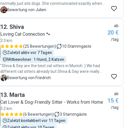
normally just sits dogs. She communicated exactly when
she would come to visit and spend so much time with our
J
Bewertung von Julien
Cat Max to not have him feel alone while we were gone.
Thanks a lot again!"
12
.
Shiva
ab
20 €
Loving Cat Connection 🐾
/tag
3.3 km
(
25 Bewertungen
)
10
Stammgäste
Zuletzt aktiv vor 7 Tagen
Mitbewohner: 1 Hund, 2 Katzen
"Shiva & Sep are the best cat sitters in Munich :) We had
different cat sitters already but Shiva & Sep were really
great. We g "
F
Bewertung von Friedrich
13
.
Marta
ab
15 €
Cat Lover & Dog-Friendly Sitter - Works from Home
/tag
3.2 km
(
6 Bewertungen
)
3
Stammgäste
Zuletzt kontaktiert vor 11 Tagen
Zuletzt aktiv vor 10 Tagen