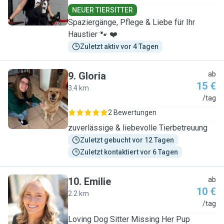
NEUER TIERSITTER
Spaziergänge, Pflege & Liebe für Ihr
Haustier 🐾 ❤️
Zuletzt aktiv vor 4 Tagen
9
.
Gloria
ab
15 €
3.4 km
G
/tag
2 Bewertungen
zuverlässige & liebevolle Tierbetreuung
Zuletzt gebucht vor 12 Tagen
Zuletzt kontaktiert vor 6 Tagen
10
.
Emilie
ab
10 €
2.2 km
E
/tag
Loving Dog Sitter Missing Her Pup