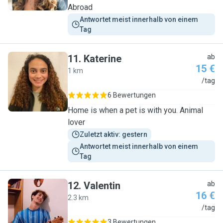
Abroad
Antwortet meist innerhalb von einem 
Tag
11
.
Katerine
ab
15 €
1 km
K
/tag
6 Bewertungen
Home is when a pet is with you. Animal
lover
Zuletzt aktiv: gestern
Antwortet meist innerhalb von einem 
Tag
12
.
Valentin
ab
16 €
2.3 km
V
/tag
3 Bewertungen