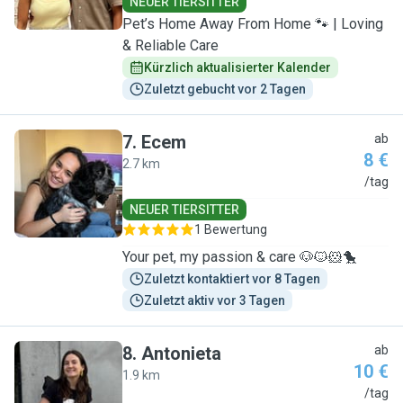
NEUER TIERSITTER
Pet’s Home Away From Home 🐾 | Loving
& Reliable Care
Kürzlich aktualisierter Kalender
Zuletzt gebucht vor 2 Tagen
7
.
Ecem
ab
8 €
2.7 km
E
/tag
NEUER TIERSITTER
1 Bewertung
Your pet, my passion & care 🐶🐱🐹🐤
Zuletzt kontaktiert vor 8 Tagen
Zuletzt aktiv vor 3 Tagen
8
.
Antonieta
ab
10 €
1.9 km
A
/tag