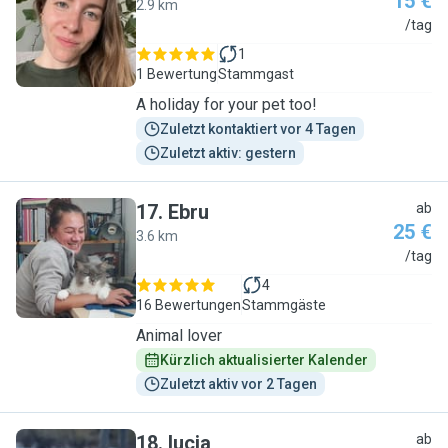
15 €
2.9 km
L
/tag
1
1 Bewertung
Stammgast
A holiday for your pet too!
Zuletzt kontaktiert vor 4 Tagen
Zuletzt aktiv: gestern
17
.
Ebru
ab
25 €
3.6 km
E
/tag
4
16 Bewertungen
Stammgäste
Animal lover
Kürzlich aktualisierter Kalender
Zuletzt aktiv vor 2 Tagen
18
.
lucia
ab