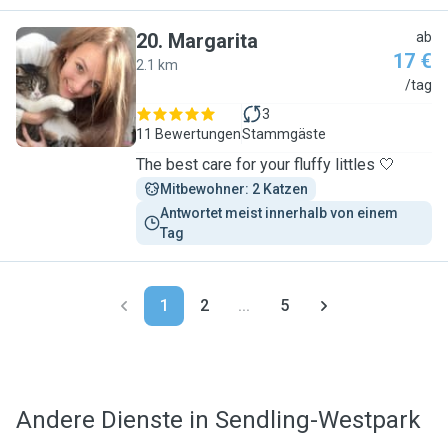
20
.
Margarita
ab
17 €
2.1 km
M
/tag
3
11 Bewertungen
Stammgäste
The best care for your fluffy littles 🤍
Mitbewohner: 2 Katzen
Antwortet meist innerhalb von einem 
Tag
1
2
...
5
Andere Dienste in Sendling-Westpark