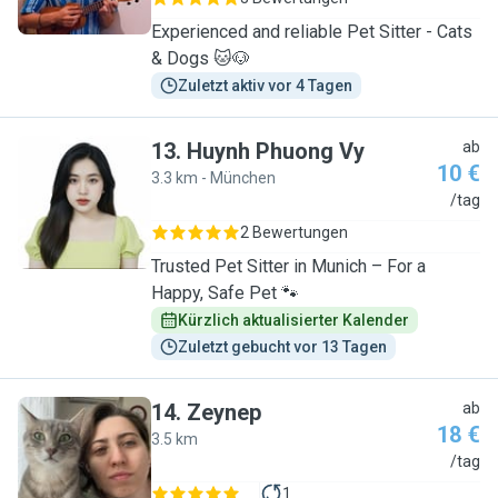
Experienced and reliable Pet Sitter - Cats
& Dogs 🐱🐶
Zuletzt aktiv vor 4 Tagen
13
.
Huynh Phuong Vy
ab
10 €
3.3 km - München
H
/tag
2 Bewertungen
Trusted Pet Sitter in Munich – For a
Happy, Safe Pet 🐾
Kürzlich aktualisierter Kalender
Zuletzt gebucht vor 13 Tagen
14
.
Zeynep
ab
18 €
3.5 km
Z
/tag
1