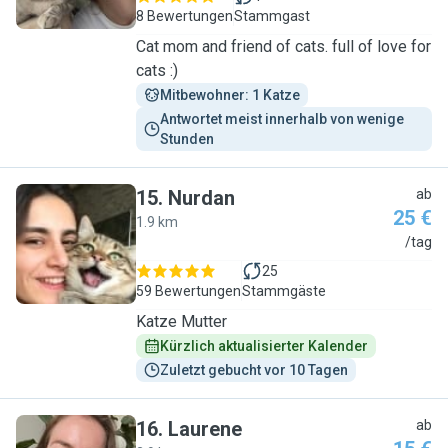
8 Bewertungen
Stammgast
Cat mom and friend of cats. full of love for
cats :)
Mitbewohner: 1 Katze
Antwortet meist innerhalb von wenige 
Stunden
15
.
Nurdan
ab
25 €
1.9 km
N
/tag
25
59 Bewertungen
Stammgäste
Katze Mutter
Kürzlich aktualisierter Kalender
Zuletzt gebucht vor 10 Tagen
16
.
Laurene
ab