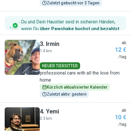
Zuletzt gebucht vor 3 Tagen
Du und Dein Haustier seid in sicheren Händen,
wenn Du
über Pawshake buchst und bezahlst
.
3
.
Irmin
ab
12 €
1.4 km
I
/tag
NEUER TIERSITTER
professional care with all the love from
home
Kürzlich aktualisierter Kalender
Zuletzt aktiv: gestern
4
.
Yemi
ab
10 €
0.3 km
Y
/tag