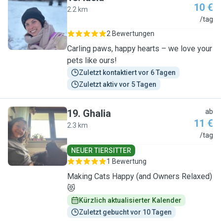
10 €
2.2 km
L
/tag
2 Bewertungen
Carling paws, happy hearts – we love your
pets like ours!
Zuletzt kontaktiert vor 6 Tagen
Zuletzt aktiv vor 5 Tagen
19
.
Ghalia
ab
11 €
2.3 km
G
/tag
NEUER TIERSITTER
1 Bewertung
Making Cats Happy (and Owners Relaxed)
😻
Kürzlich aktualisierter Kalender
Zuletzt gebucht vor 10 Tagen