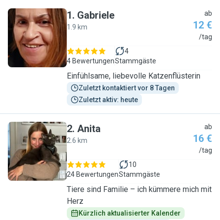
1
.
Gabriele
ab
12 €
1.9 km
G
/tag
4
4 Bewertungen
Stammgäste
Einfühlsame, liebevolle Katzenflüsterin
Zuletzt kontaktiert vor 8 Tagen
Zuletzt aktiv: heute
2
.
Anita
ab
16 €
2.6 km
A
/tag
10
24 Bewertungen
Stammgäste
Tiere sind Familie – ich kümmere mich mit
Herz
Kürzlich aktualisierter Kalender