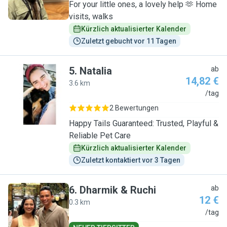
For your little ones, a lovely help 🫶 Home
visits, walks
Kürzlich aktualisierter Kalender
Zuletzt gebucht vor 11 Tagen
5
.
Natalia
ab
14,82 €
3.6 km
N
/tag
2 Bewertungen
Happy Tails Guaranteed: Trusted, Playful &
Reliable Pet Care
Kürzlich aktualisierter Kalender
Zuletzt kontaktiert vor 3 Tagen
6
.
Dharmik & Ruchi
ab
12 €
0.3 km
D
/tag