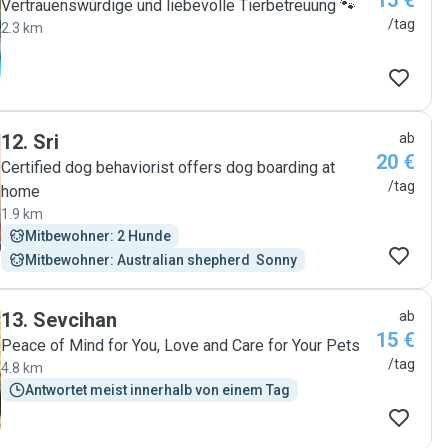
15 €
Vertrauenswürdige und liebevolle Tierbetreuung 🐾
/tag
2.3 km
12
.
Sri
ab
20 €
Certified dog behaviorist offers dog boarding at
/tag
home
1.9 km
Mitbewohner: 2 Hunde
Mitbewohner: Australian shepherd  Sonny
13
.
Sevcihan
ab
15 €
Peace of Mind for You, Love and Care for Your Pets
/tag
4.8 km
Antwortet meist innerhalb von einem Tag