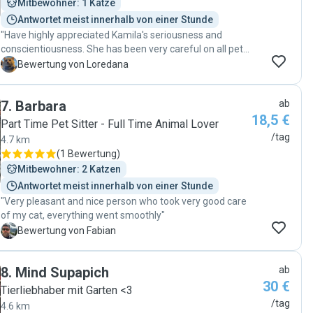
Mitbewohner: 1 Katze
Antwortet meist innerhalb von einer Stunde
"Have highly appreciated Kamila's seriousness and
conscientiousness. She has been very careful on all pet
care aspects, from food and eating habits, toys and play, to
L
Bewertung von Loredana
love and cuddles :) We have been very lucky to meet Kamila
and would like to extend again a warm thank you as our
7
.
Barbara
ab
Herzi could not have been on better hands on the first time
18,5 €
he has been alone without us!"
Part Time Pet Sitter - Full Time Animal Lover
/tag
4.7 km
(
1 Bewertung
)
Mitbewohner: 2 Katzen
Antwortet meist innerhalb von einer Stunde
"Very pleasant and nice person who took very good care
of my cat, everything went smoothly"
F
Bewertung von Fabian
8
.
Mind Supapich
ab
30 €
Tierliebhaber mit Garten <3
/tag
4.6 km