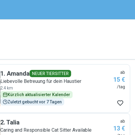
1
.
Amanda
ab
NEUER TIERSITTER
15 €
Liebevolle Betreuung für dein Haustier
/tag
2.4 km
Kürzlich aktualisierter Kalender
Zuletzt gebucht vor 7 Tagen
2
.
Talia
ab
13 €
Caring and Responsible Cat Sitter Available