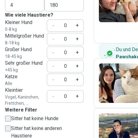
T
Wie viele Haustiere?
Kleiner Hund
-
+
0-8 kg
Mittelgroßer Hund
-
+
8-18 kg
Großer Hund
Du und De
-
+
18-45 kg
Pawshake
Sehr großer Hund
-
+
+45 kg
Katze
-
+
M
Alle
Kleintier
-
+
Vogel, Kaninchen,
Frettchen, ...
Weitere Filter
Sitter hat keine Hunde
Sitter hat keine anderen
S
Haustiere