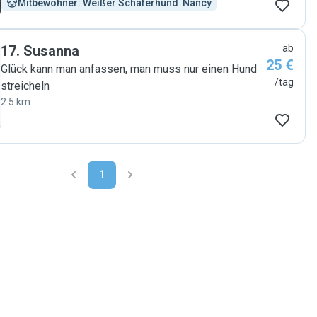
Mitbewohner: Weißer Schäferhund  Nancy
17
.
Susanna
ab
25 €
Glück kann man anfassen, man muss nur einen Hund
/tag
streicheln
2.5 km
1