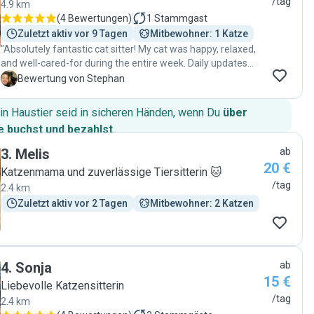
/tag
4.9 km
(
4 Bewertungen
)
1
Stammgast
Zuletzt aktiv vor 9 Tagen
Mitbewohner: 1 Katze
"Absolutely fantastic cat sitter! My cat was happy, relaxed,
and well-cared-for during the entire week. Daily updates
and photos gave me complete peace of mind. Super
S
Bewertung von Stephan
reliable, loving, and attentive — couldn’t ask for better care.
Highly recommend!"
in Haustier seid in sicheren Händen, wenn Du
über
 buchst und bezahlst
.
3
.
Melis
ab
20 €
Katzenmama und zuverlässige Tiersitterin 🐱
/tag
2.4 km
Zuletzt aktiv vor 2 Tagen
Mitbewohner: 2 Katzen
4
.
Sonja
ab
15 €
Liebevolle Katzensitterin
/tag
2.4 km