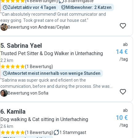
(
4 Bewertungen
)
3
Stammgäste
Zuletzt aktiv vor 4 Tagen
Mitbewohner: 2 Katzen
"Can absolutely recommend! Great communicator and
easy going. Took great care of our house cat."
A
Bewertung von Andreas/Ceylan
5
.
Sabrina Yael
ab
14 €
Trusted Pet Sitter & Dog Walker in Unterhaching
/tag
2.2 km
(
1 Bewertung
)
Antwortet meist innerhalb von wenige Stunden
"Sabrina was super quick and eficient on the
communication, before and during the process. She was
professional, everyday was updating us with a detailed
S
Bewertung von Sofia
daily report and followed all the instructions. We felt
confident to let Zuma with her. Thanks Sabrina!"
6
.
Kamila
ab
10 €
Dog walking & Cat sitting in Unterhaching
/tag
2.6 km
(
1 Bewertung
)
1
Stammgast