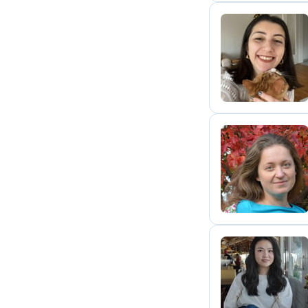
G
A
X