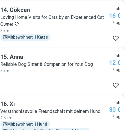
14
.
Gökcen
ab
16 €
Loving Home Visits for Cats by an Experienced Cat
/tag
Owner 🤍
3 km
Mitbewohner: 1 Katze
15
.
Anna
ab
12 €
Reliable Dog Sitter & Companion for Your Dog
/tag
5 km
16
.
Xi
ab
30 €
Verständnissvolle Freundschaft mit deinem Hund
/tag
4.5 km
Mitbewohner: 1 Hund