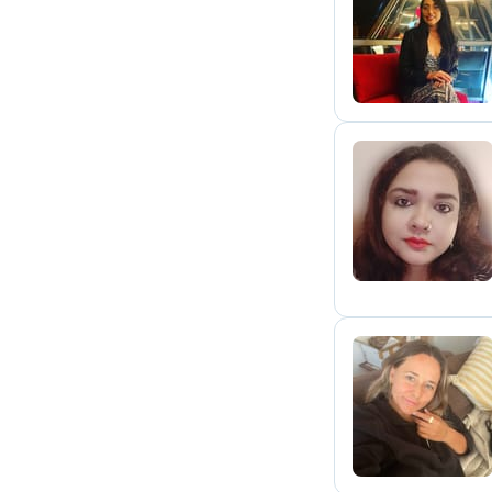
M
S
S