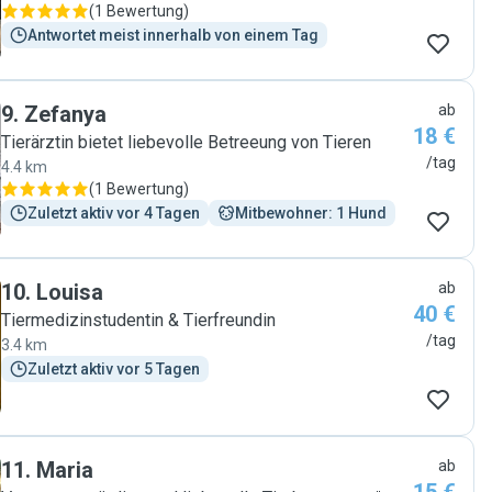
(
1 Bewertung
)
Antwortet meist innerhalb von einem Tag
9
.
Zefanya
ab
18 €
Tierärztin bietet liebevolle Betreeung von Tieren
/tag
4.4 km
(
1 Bewertung
)
Zuletzt aktiv vor 4 Tagen
Mitbewohner: 1 Hund
10
.
Louisa
ab
40 €
Tiermedizinstudentin & Tierfreundin
/tag
3.4 km
Zuletzt aktiv vor 5 Tagen
11
.
Maria
ab