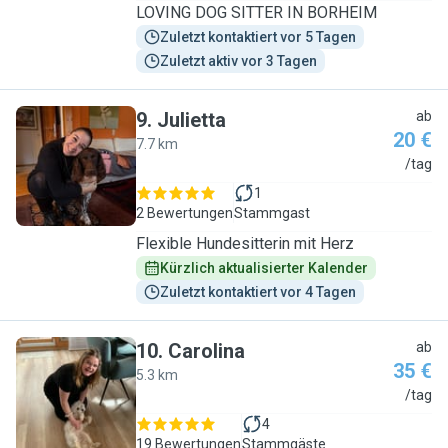
LOVING DOG SITTER IN BORHEIM
Zuletzt kontaktiert vor 5 Tagen
Zuletzt aktiv vor 3 Tagen
9
.
Julietta
ab
20 €
7.7 km
J
/tag
1
2 Bewertungen
Stammgast
Flexible Hundesitterin mit Herz
Kürzlich aktualisierter Kalender
Zuletzt kontaktiert vor 4 Tagen
10
.
Carolina
ab
35 €
5.3 km
C
/tag
4
19 Bewertungen
Stammgäste