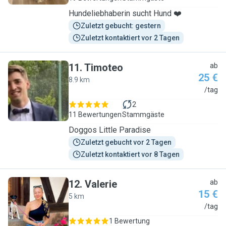
Hundeliebhaberin sucht Hund ❤️
Zuletzt gebucht: gestern
Zuletzt kontaktiert vor 2 Tagen
11
.
Timoteo
ab
25 €
8.9 km
T
/tag
2
11 Bewertungen
Stammgäste
Doggos Little Paradise
Zuletzt gebucht vor 2 Tagen
Zuletzt kontaktiert vor 8 Tagen
12
.
Valerie
ab
15 €
5 km
V
/tag
1 Bewertung