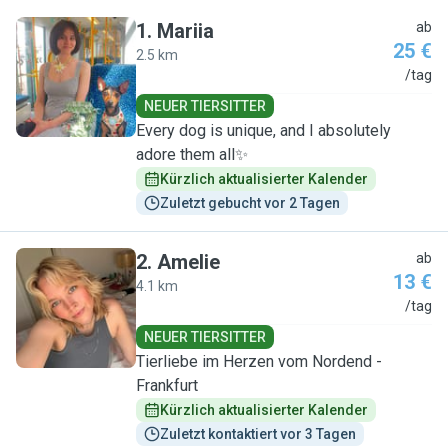
1
.
Mariia
ab
25 €
2.5 km
M
/tag
NEUER TIERSITTER
Every dog is unique, and I absolutely
adore them all✨
Kürzlich aktualisierter Kalender
Zuletzt gebucht vor 2 Tagen
2
.
Amelie
ab
13 €
4.1 km
A
/tag
NEUER TIERSITTER
Tierliebe im Herzen vom Nordend -
Frankfurt
Kürzlich aktualisierter Kalender
Zuletzt kontaktiert vor 3 Tagen