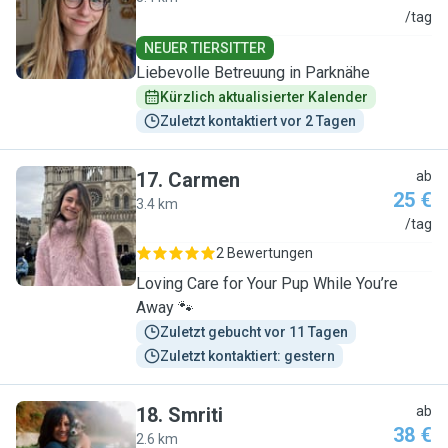
S
/tag
NEUER TIERSITTER
Liebevolle Betreuung in Parknähe
Kürzlich aktualisierter Kalender
Zuletzt kontaktiert vor 2 Tagen
17
.
Carmen
ab
25 €
3.4 km
C
/tag
2 Bewertungen
Loving Care for Your Pup While You’re
Away 🐾
Zuletzt gebucht vor 11 Tagen
Zuletzt kontaktiert: gestern
18
.
Smriti
ab
38 €
2.6 km