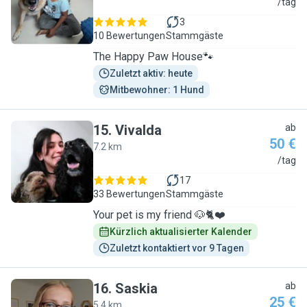
D
/tag
3
10 Bewertungen
Stammgäste
The Happy Paw House🐾
Zuletzt aktiv: heute
Mitbewohner: 1 Hund
15
.
Vivalda
ab
50 €
7.2 km
V
/tag
17
33 Bewertungen
Stammgäste
Your pet is my friend 🐶🐈❤️
Kürzlich aktualisierter Kalender
Zuletzt kontaktiert vor 9 Tagen
16
.
Saskia
ab
25 €
5.4 km