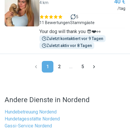
40 €
4 km
K
/tag
5
11 Bewertungen
Stammgäste
Your dog will thank you 😎❤️👀
Zuletzt kontaktiert vor 9 Tagen
Zuletzt aktiv vor 8 Tagen
1
2
...
5
Andere Dienste in Nordend
Hundebetreuung Nordend
Hundetagesstätte Nordend
Gassi-Service Nordend