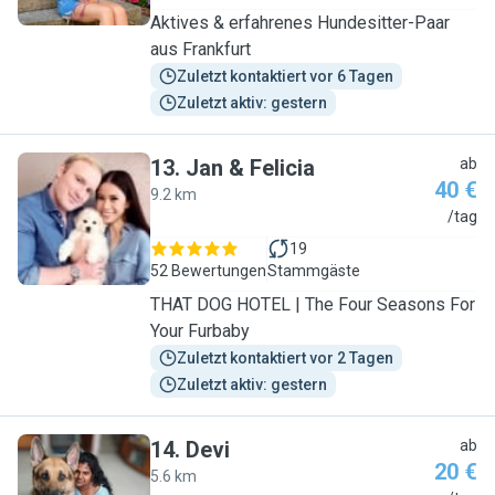
Aktives & erfahrenes Hundesitter-Paar
aus Frankfurt
Zuletzt kontaktiert vor 6 Tagen
Zuletzt aktiv: gestern
13
.
Jan & Felicia
ab
40 €
9.2 km
J
/tag
19
52 Bewertungen
Stammgäste
THAT DOG HOTEL | The Four Seasons For
Your Furbaby
Zuletzt kontaktiert vor 2 Tagen
Zuletzt aktiv: gestern
14
.
Devi
ab
20 €
5.6 km