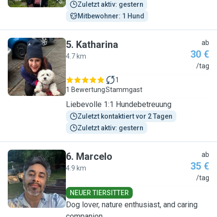
Zuletzt aktiv: gestern
Mitbewohner: 1 Hund
5
.
Katharina
ab
30 €
4.7 km
K
/tag
1
1 Bewertung
Stammgast
Liebevolle 1:1 Hundebetreuung
Zuletzt kontaktiert vor 2 Tagen
Zuletzt aktiv: gestern
6
.
Marcelo
ab
35 €
4.9 km
M
/tag
NEUER TIERSITTER
Dog lover, nature enthusiast, and caring
companion