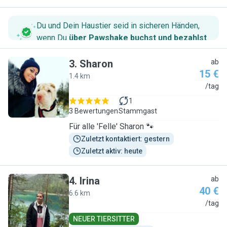
Du und Dein Haustier seid in sicheren Händen,
wenn Du
über Pawshake buchst und bezahlst
.
3
.
Sharon
ab
15 €
1.4 km
S
/tag
1
3 Bewertungen
Stammgast
Für alle 'Felle' Sharon 🐾
Zuletzt kontaktiert: gestern
Zuletzt aktiv: heute
4
.
Irina
ab
40 €
6.6 km
I
/tag
NEUER TIERSITTER