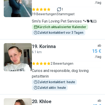
S
/tag
1
19 Bewertungen
Stammgast
Smi's Fun Loving Pet Services 🐾🐕🐈🐹
Kürzlich aktualisierter Kalender
Zuletzt kontaktiert vor 3 Tagen
19
.
Korinna
ab
15 €
6.1 km
K
/tag
2 Bewertungen
Curios and responsible, dog loving
petsitterin
Zuletzt kontaktiert: heute
Zuletzt aktiv: heute
20
.
Khloe
ab