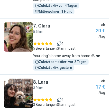
Zuletzt aktiv vor 4 Tagen
Mitbewohner: 1 Hund
7
.
Clara
ab
20 €
5.5 km
C
/tag
1
5 Bewertungen
Stammgast
Your dog's home away from home 🐶 ❤️
Zuletzt kontaktiert vor 2 Tagen
Zuletzt aktiv: gestern
8
.
Lara
ab
17 €
3.9 km
L
/tag
1
3 Bewertungen
Stammgast