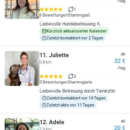
L
/tag
1
6 Bewertungen
Stammgast
Liebevolle Hundebetreuung 🫰
Kürzlich aktualisierter Kalender
Zuletzt kontaktiert vor 2 Tagen
11
.
Juliette
ab
32 €
0.8 km
J
/tag
2
3 Bewertungen
Stammgäste
Liebevolle Betreuung durch Tierärztin
Zuletzt kontaktiert vor 14 Tagen
Zuletzt aktiv vor 11 Tagen
12
.
Adele
ab
20 €
1.9 km