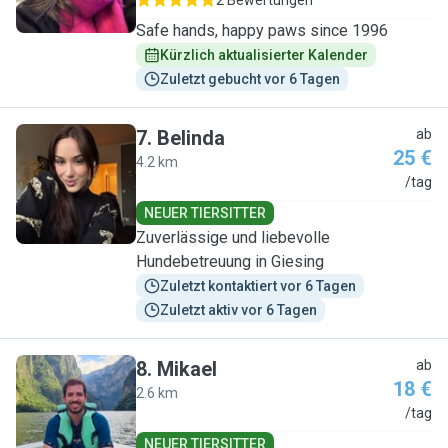
2 Bewertungen
Safe hands, happy paws since 1996
Kürzlich aktualisierter Kalender
Zuletzt gebucht vor 6 Tagen
7
.
Belinda
ab
25 €
4.2 km
B
/tag
NEUER TIERSITTER
Zuverlässige und liebevolle
Hundebetreuung in Giesing
Zuletzt kontaktiert vor 6 Tagen
Zuletzt aktiv vor 6 Tagen
8
.
Mikael
ab
18 €
2.6 km
M
/tag
NEUER TIERSITTER