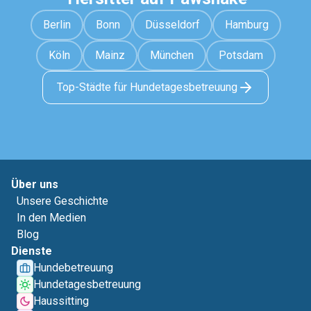
Berlin
Bonn
Düsseldorf
Hamburg
Köln
Mainz
München
Potsdam
Top-Städte für Hundetagesbetreuung
Über uns
Unsere Geschichte
In den Medien
Blog
Dienste
Hundebetreuung
Hundetagesbetreuung
Haussitting