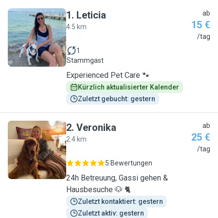
1
.
Leticia
ab
15 €
4.5 km
L
/tag
1
Stammgast
Experienced Pet Care 🐾
Kürzlich aktualisierter Kalender
Zuletzt gebucht: gestern
2
.
Veronika
ab
25 €
2.4 km
V
/tag
5 Bewertungen
24h Betreuung, Gassi gehen &
Hausbesuche 🐶 🐈
Zuletzt kontaktiert: gestern
Zuletzt aktiv: gestern