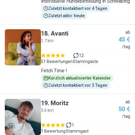
individuelle Hundebetreuung in Schwabing
Zuletzt kontaktiert vor 4 Tagen
Zuletzt aktiv: heute
18
.
Avanti
ab
45 €
1.7 km
A
/tag
12
51 Bewertungen
Stammgäste
Fetch Time !
Kürzlich aktualisierter Kalender
Zuletzt kontaktiert vor 3 Tagen
19
.
Moritz
ab
50 €
3.6 km
M
/tag
1
1 Bewertung
Stammgast