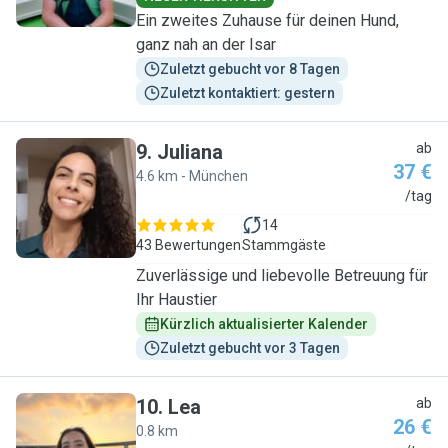
Ein zweites Zuhause für deinen Hund,
ganz nah an der Isar
Zuletzt gebucht vor 8 Tagen
Zuletzt kontaktiert: gestern
9
.
Juliana
ab
37 €
4.6 km - München
J
/tag
14
43 Bewertungen
Stammgäste
Zuverlässige und liebevolle Betreuung für
Ihr Haustier
Kürzlich aktualisierter Kalender
Zuletzt gebucht vor 3 Tagen
10
.
Lea
ab
26 €
0.8 km