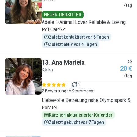
A
/tag
NEUER TIERSITTER
Adele ✨Animal Lover Reliable & Loving
Pet Care💛
Zuletzt kontaktiert vor 6 Tagen
Zuletzt aktiv vor 4 Tagen
13
.
Ana Mariela
ab
20 €
3.5 km
A
/tag
1
2 Bewertungen
Stammgast
Liebevolle Betreuung nahe Olympiapark &
Borstei
Kürzlich aktualisierter Kalender
Zuletzt gebucht vor 7 Tagen