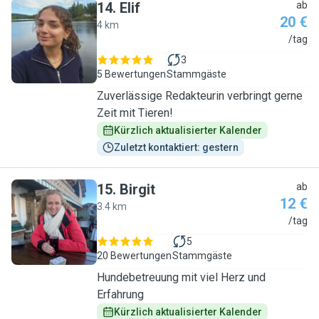
14
.
Elif
ab
20 €
4 km
E
/tag
3
5 Bewertungen
Stammgäste
Zuverlässige Redakteurin verbringt gerne
Zeit mit Tieren!
Kürzlich aktualisierter Kalender
Zuletzt kontaktiert: gestern
15
.
Birgit
ab
12 €
3.4 km
B
/tag
5
20 Bewertungen
Stammgäste
Hundebetreuung mit viel Herz und
Erfahrung
Kürzlich aktualisierter Kalender