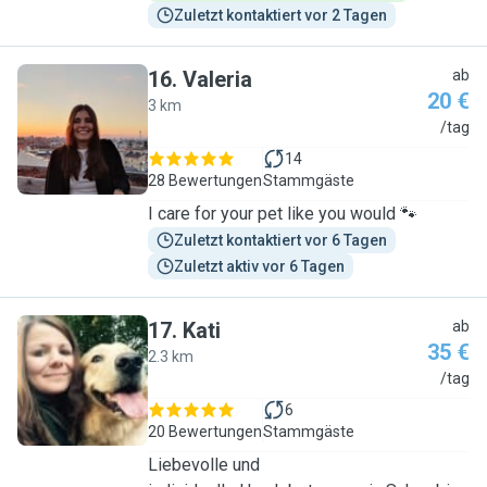
Zuletzt kontaktiert vor 2 Tagen
16
.
Valeria
ab
20 €
3 km
V
/tag
14
28 Bewertungen
Stammgäste
I care for your pet like you would 🐾
Zuletzt kontaktiert vor 6 Tagen
Zuletzt aktiv vor 6 Tagen
17
.
Kati
ab
35 €
2.3 km
K
/tag
6
20 Bewertungen
Stammgäste
Liebevolle und