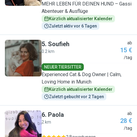
MEHR LEBEN FÜR DEINEN HUND – Gassi
Abenteuer & Ausflüge
Kürzlich aktualisierter Kalender
Zuletzt aktiv vor 6 Tagen
5
.
Soufieh
ab
15 €
0.2 km
S
/tag
NEUER TIERSITTER
Experienced Cat & Dog Owner | Calm,
Loving Home in Munich
Kürzlich aktualisierter Kalender
Zuletzt gebucht vor 2 Tagen
6
.
Paola
ab
28 €
2 km
P
/tag