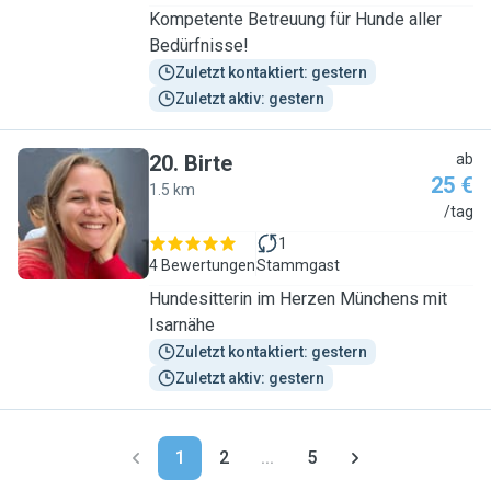
Kompetente Betreuung für Hunde aller
Bedürfnisse!
Zuletzt kontaktiert: gestern
Zuletzt aktiv: gestern
20
.
Birte
ab
25 €
1.5 km
B
/tag
1
4 Bewertungen
Stammgast
Hundesitterin im Herzen Münchens mit
Isarnähe
Zuletzt kontaktiert: gestern
Zuletzt aktiv: gestern
1
2
...
5