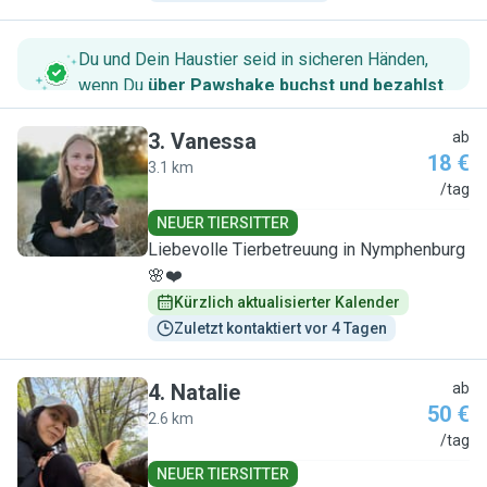
Du und Dein Haustier seid in sicheren Händen,
wenn Du
über Pawshake buchst und bezahlst
.
3
.
Vanessa
ab
18 €
3.1 km
V
/tag
NEUER TIERSITTER
Liebevolle Tierbetreuung in Nymphenburg
🌸❤️
Kürzlich aktualisierter Kalender
Zuletzt kontaktiert vor 4 Tagen
4
.
Natalie
ab
50 €
2.6 km
N
/tag
NEUER TIERSITTER