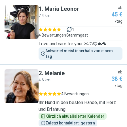
1
.
Maria Leonor
ab
45 €
7.4 km
M
/tag
1
4 Bewertungen
Stammgast
Love and care for your 🐶🐱🦊🐇🦜
Antwortet meist innerhalb von einem 
Tag
2
.
Melanie
ab
38 €
4.6 km
M
/tag
4 Bewertungen
Ihr Hund in den besten Hände, mit Herz
und Erfahrung
Kürzlich aktualisierter Kalender
Zuletzt kontaktiert: gestern