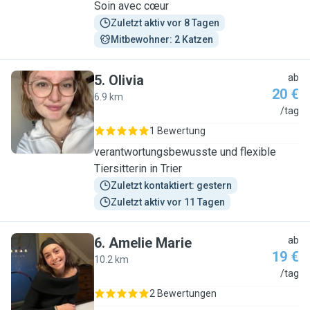
Soin avec cœur
Zuletzt aktiv vor 8 Tagen
Mitbewohner: 2 Katzen
5
.
Olivia
ab
20 €
6.9 km
O
/tag
1 Bewertung
verantwortungsbewusste und flexible
Tiersitterin in Trier
Zuletzt kontaktiert: gestern
Zuletzt aktiv vor 11 Tagen
6
.
Amelie Marie
ab
19 €
10.2 km
A
/tag
2 Bewertungen