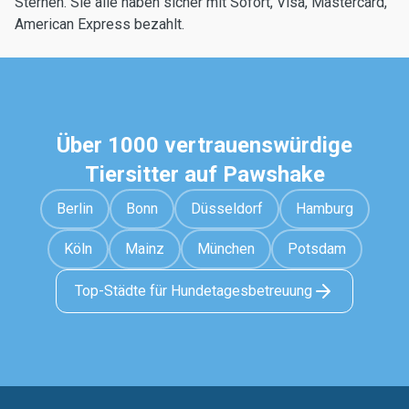
Sternen. Sie alle haben sicher mit Sofort, Visa, Mastercard,
American Express bezahlt.
Über 1000 vertrauenswürdige
Tiersitter auf Pawshake
Berlin
Bonn
Düsseldorf
Hamburg
Köln
Mainz
München
Potsdam
Top-Städte für Hundetagesbetreuung