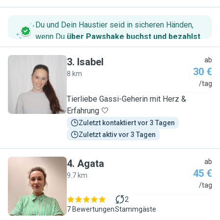
Du und Dein Haustier seid in sicheren Händen,
wenn Du
über Pawshake buchst und bezahlst
.
3
.
Isabel
ab
30 €
8 km
I
/tag
Tierliebe Gassi-Geherin mit Herz &
Erfahrung 🤍
Zuletzt kontaktiert vor 3 Tagen
Zuletzt aktiv vor 3 Tagen
4
.
Agata
ab
45 €
9.7 km
A
/tag
2
7 Bewertungen
Stammgäste