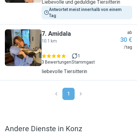
Liebevolle und geduldige Tiersitterin
Antwortet meist innerhalb von einem 
Tag
7
.
Amidala
ab
30 €
10.1 km
A
/tag
1
3 Bewertungen
Stammgast
liebevolle Tiersitterin
1
Andere Dienste in Konz