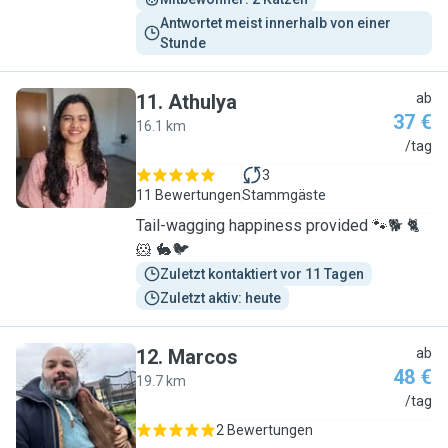
Antwortet meist innerhalb von einer 
Stunde
11
.
Athulya
ab
37 €
16.1 km
A
/tag
3
11 Bewertungen
Stammgäste
Tail-wagging happiness provided 🐾🐕 🐈
🐹 🐇🐦
Zuletzt kontaktiert vor 11 Tagen
Zuletzt aktiv: heute
12
.
Marcos
ab
48 €
19.7 km
M
/tag
2 Bewertungen