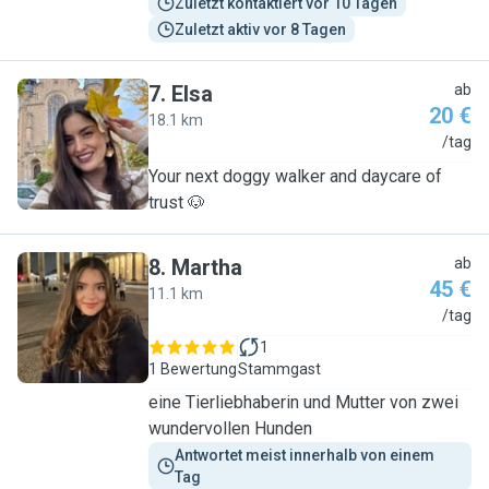
Zuletzt kontaktiert vor 10 Tagen
Zuletzt aktiv vor 8 Tagen
7
.
Elsa
ab
20 €
18.1 km
E
/tag
Your next doggy walker and daycare of
trust 🐶
8
.
Martha
ab
45 €
11.1 km
M
/tag
1
1 Bewertung
Stammgast
eine Tierliebhaberin und Mutter von zwei
wundervollen Hunden
Antwortet meist innerhalb von einem 
Tag