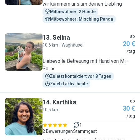
wir kümmern uns um deinen Liebling
Mitbewohner: 2 Hunde
Mitbewohner: Mischling Panda
13
.
Selina
ab
20 €
10.6 km - Waghäusel
S
/tag
Liebevolle Betreuung mit Hund von Mi.-
So. ☀️
Zuletzt kontaktiert vor 8 Tagen
Zuletzt aktiv: heute
14
.
Karthika
ab
30 €
10.5 km
K
/tag
1
2 Bewertungen
Stammgast