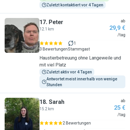
Zuletzt kontaktiert vor 4 Tagen
17
.
Peter
ab
29,9 €
12.1 km
P
/tag
1
3 Bewertungen
Stammgast
Haustierbetreuung ohne Langeweile und
mit viel Platz
Zuletzt aktiv vor 4 Tagen
Antwortet meist innerhalb von wenige 
Stunden
18
.
Sarah
ab
25 €
15.2 km
S
/tag
2 Bewertungen