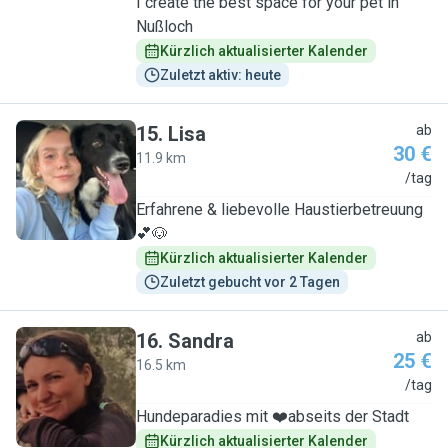
I create the best space for your pet in
Nußloch
Kürzlich aktualisierter Kalender
Zuletzt aktiv: heute
15
.
Lisa
ab
30 €
11.9 km
L
/tag
Erfahrene & liebevolle Haustierbetreuung
💕🐶
Kürzlich aktualisierter Kalender
Zuletzt gebucht vor 2 Tagen
16
.
Sandra
ab
25 €
16.5 km
S
/tag
Hundeparadies mit ❤️abseits der Stadt
Kürzlich aktualisierter Kalender