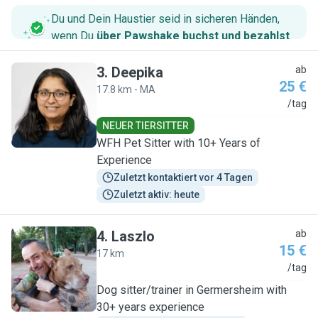
Du und Dein Haustier seid in sicheren Händen,
wenn Du
über Pawshake buchst und bezahlst
.
3
.
Deepika
ab
25 €
17.8 km - MA
D
/tag
NEUER TIERSITTER
WFH Pet Sitter with 10+ Years of
Experience
Zuletzt kontaktiert vor 4 Tagen
Zuletzt aktiv: heute
4
.
Laszlo
ab
15 €
17 km
L
/tag
Dog sitter/trainer in Germersheim with
30+ years experience