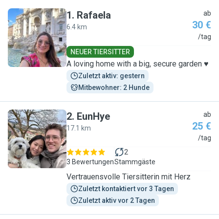
1
.
Rafaela
ab
30 €
6.4 km
R
/tag
NEUER TIERSITTER
A loving home with a big, secure garden ♥️
Zuletzt aktiv: gestern
Mitbewohner: 2 Hunde
2
.
EunHye
ab
25 €
17.1 km
E
/tag
2
3 Bewertungen
Stammgäste
Vertrauensvolle Tiersitterin mit Herz
Zuletzt kontaktiert vor 3 Tagen
Zuletzt aktiv vor 2 Tagen