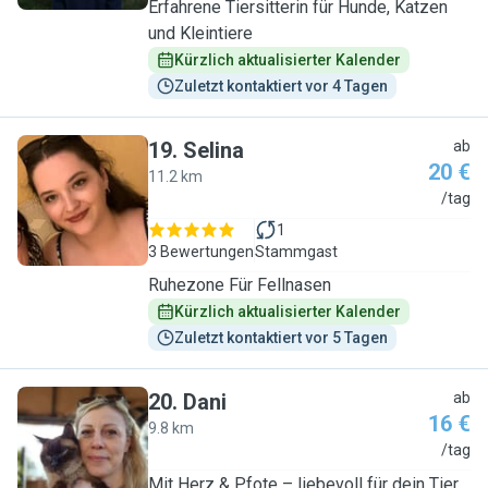
Erfahrene Tiersitterin für Hunde, Katzen
und Kleintiere
Kürzlich aktualisierter Kalender
Zuletzt kontaktiert vor 4 Tagen
19
.
Selina
ab
20 €
11.2 km
S
/tag
1
3 Bewertungen
Stammgast
Ruhezone Für Fellnasen
Kürzlich aktualisierter Kalender
Zuletzt kontaktiert vor 5 Tagen
20
.
Dani
ab
16 €
9.8 km
D
/tag
Mit Herz & Pfote – liebevoll für dein Tier