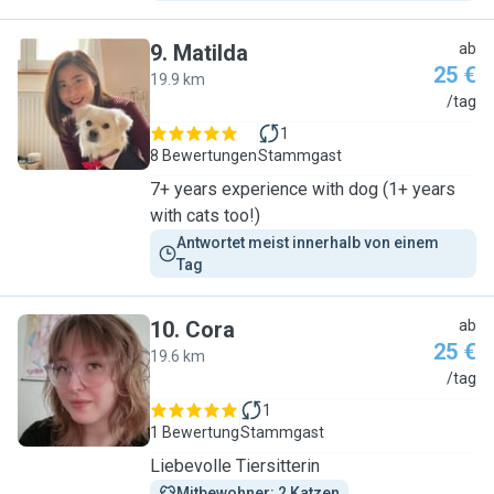
9
.
Matilda
ab
25 €
19.9 km
M
/tag
1
8 Bewertungen
Stammgast
7+ years experience with dog (1+ years
with cats too!)
Antwortet meist innerhalb von einem 
Tag
10
.
Cora
ab
25 €
19.6 km
C
/tag
1
1 Bewertung
Stammgast
Liebevolle Tiersitterin
Mitbewohner: 2 Katzen