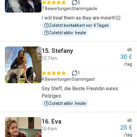
5
7 Bewertungen
Stammgäste
I will treat them as they are mine🫶🏻
Zuletzt kontaktiert vor 4 Tagen
Zuletzt aktiv: heute
15
.
Stefany
ab
30 €
12.7 km
S
/tag
1
4 Bewertungen
Stammgast
Soy Steff, die Beste Freundin eures
Pelziges
Zuletzt aktiv: heute
16
.
Eva
ab
25 €
10.4 km
E
/tag