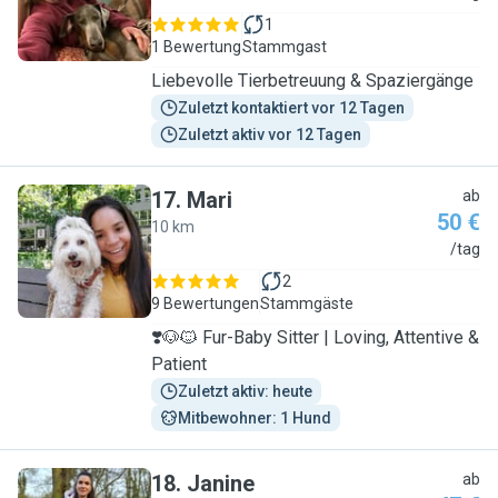
1
1 Bewertung
Stammgast
Liebevolle Tierbetreuung & Spaziergänge
Zuletzt kontaktiert vor 12 Tagen
Zuletzt aktiv vor 12 Tagen
17
.
Mari
ab
50 €
10 km
M
/tag
2
9 Bewertungen
Stammgäste
❣️🐶🐱 Fur-Baby Sitter | Loving, Attentive &
Patient
Zuletzt aktiv: heute
Mitbewohner: 1 Hund
18
.
Janine
ab