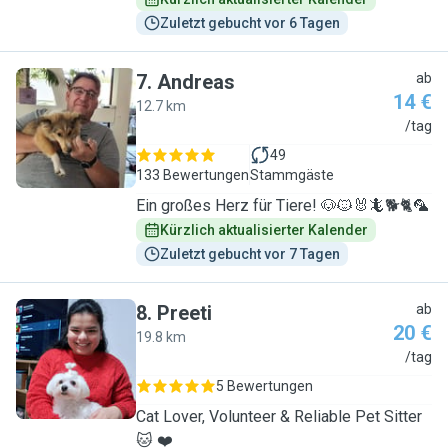
Zuletzt gebucht vor 6 Tagen
7
.
Andreas
ab
14 €
12.7 km
A
/tag
49
133 Bewertungen
Stammgäste
Ein großes Herz für Tiere! 🐶🐱🐰🦎🐕🐈🦜
Kürzlich aktualisierter Kalender
Zuletzt gebucht vor 7 Tagen
8
.
Preeti
ab
20 €
19.8 km
P
/tag
5 Bewertungen
Cat Lover, Volunteer & Reliable Pet Sitter
🐱 ❤️