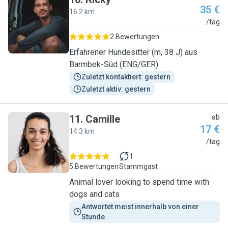
35 €
16.2 km
R
/tag
2 Bewertungen
Erfahrener Hundesitter (m, 38 J) aus
Barmbek-Süd (ENG/GER)
Zuletzt kontaktiert: gestern
Zuletzt aktiv: gestern
11
.
Camille
ab
17 €
14.3 km
C
/tag
1
5 Bewertungen
Stammgast
Animal lover looking to spend time with
dogs and cats
Antwortet meist innerhalb von einer 
Stunde