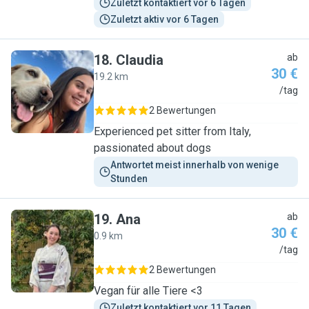
Zuletzt kontaktiert vor 6 Tagen
Zuletzt aktiv vor 6 Tagen
18
.
Claudia
ab
30 €
19.2 km
C
/tag
2 Bewertungen
Experienced pet sitter from Italy,
passionated about dogs
Antwortet meist innerhalb von wenige 
Stunden
19
.
Ana
ab
30 €
0.9 km
A
/tag
2 Bewertungen
Vegan für alle Tiere <3
Zuletzt kontaktiert vor 11 Tagen