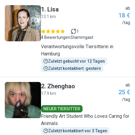
1
.
Lisa
ab
18 €
13.1 km
L
/tag
1
4 Bewertungen
Stammgast
Verantwortungsvolle Tiersitterin in
Hamburg
Zuletzt gebucht vor 12 Tagen
Zuletzt kontaktiert: gestern
2
.
Zhenghao
ab
25 €
17.9 km
Z
/tag
NEUER TIERSITTER
Friendly Art Student Who Loves Caring for
Animals
Zuletzt kontaktiert vor 3 Tagen