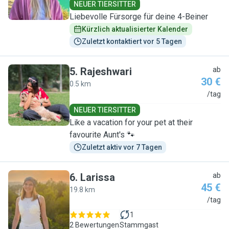
NEUER TIERSITTER
Liebevolle Fürsorge für deine 4-Beiner
Kürzlich aktualisierter Kalender
Zuletzt kontaktiert vor 5 Tagen
5
.
Rajeshwari
ab
30 €
0.5 km
R
/tag
NEUER TIERSITTER
Like a vacation for your pet at their
favourite Aunt's 🐾
Zuletzt aktiv vor 7 Tagen
6
.
Larissa
ab
45 €
19.8 km
L
/tag
1
2 Bewertungen
Stammgast