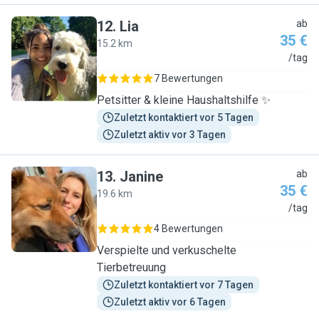
12
.
Lia
ab
35 €
15.2 km
L
/tag
7 Bewertungen
Petsitter & kleine Haushaltshilfe ✨
Zuletzt kontaktiert vor 5 Tagen
Zuletzt aktiv vor 3 Tagen
13
.
Janine
ab
35 €
19.6 km
J
/tag
4 Bewertungen
Verspielte und verkuschelte
Tierbetreuung
Zuletzt kontaktiert vor 7 Tagen
Zuletzt aktiv vor 6 Tagen