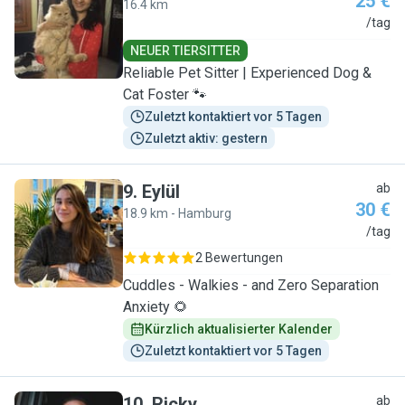
25 €
16.4 km
R
/tag
NEUER TIERSITTER
Reliable Pet Sitter | Experienced Dog &
Cat Foster 🐾
Zuletzt kontaktiert vor 5 Tagen
Zuletzt aktiv: gestern
9
.
Eylül
ab
30 €
18.9 km - Hamburg
E
/tag
2 Bewertungen
Cuddles - Walkies - and Zero Separation
Anxiety 🌻
Kürzlich aktualisierter Kalender
Zuletzt kontaktiert vor 5 Tagen
10
.
Ricky
ab