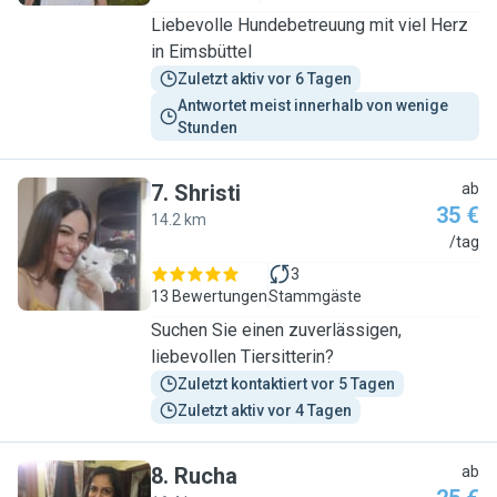
Liebevolle Hundebetreuung mit viel Herz
in Eimsbüttel
Zuletzt aktiv vor 6 Tagen
Antwortet meist innerhalb von wenige 
Stunden
7
.
Shristi
ab
35 €
14.2 km
S
/tag
3
13 Bewertungen
Stammgäste
Suchen Sie einen zuverlässigen,
liebevollen Tiersitterin?
Zuletzt kontaktiert vor 5 Tagen
Zuletzt aktiv vor 4 Tagen
8
.
Rucha
ab