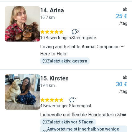
14
.
Arina
ab
25 €
16.7 km
A
/tag
3
10 Bewertungen
Stammgäste
Loving and Reliable Animal Companion –
Here to Help!
Zuletzt aktiv: gestern
15
.
Kirsten
ab
30 €
19.4 km
K
/tag
1
4 Bewertungen
Stammgast
Liebevolle und flexible Hundesitterin 🐶❤️
Zuletzt aktiv vor 5 Tagen
Antwortet meist innerhalb von wenige 