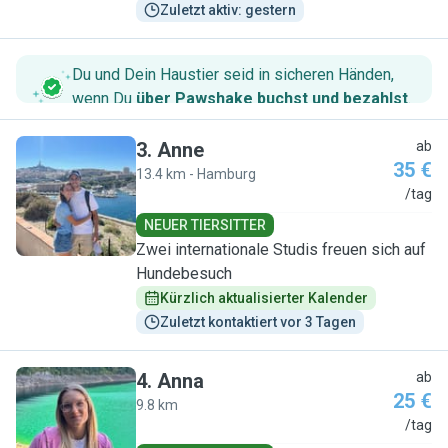
Zuletzt aktiv: gestern
Du und Dein Haustier seid in sicheren Händen,
wenn Du
über Pawshake buchst und bezahlst
.
3
.
Anne
ab
35 €
13.4 km - Hamburg
A
/tag
NEUER TIERSITTER
Zwei internationale Studis freuen sich auf
Hundebesuch
Kürzlich aktualisierter Kalender
Zuletzt kontaktiert vor 3 Tagen
4
.
Anna
ab
25 €
9.8 km
A
/tag