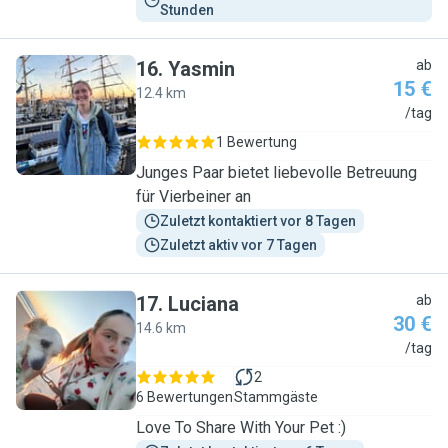
Stunden
16
.
Yasmin
ab
15 €
12.4 km
Y
/tag
1 Bewertung
Junges Paar bietet liebevolle Betreuung
für Vierbeiner an
Zuletzt kontaktiert vor 8 Tagen
Zuletzt aktiv vor 7 Tagen
17
.
Luciana
ab
30 €
14.6 km
L
/tag
2
6 Bewertungen
Stammgäste
Love To Share With Your Pet :)