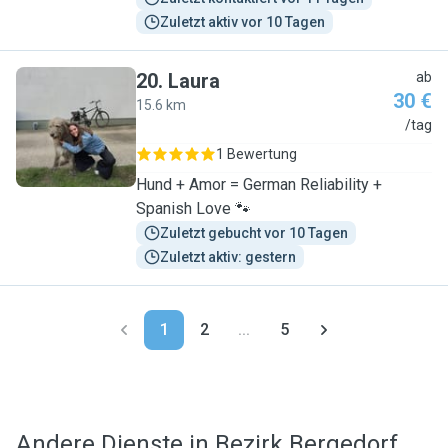
Zuletzt aktiv vor 10 Tagen
20
.
Laura
ab
30 €
15.6 km
L
/tag
1 Bewertung
Hund + Amor = German Reliability +
Spanish Love 🐾
Zuletzt gebucht vor 10 Tagen
Zuletzt aktiv: gestern
1
2
...
5
Andere Dienste in Bezirk Bergedorf