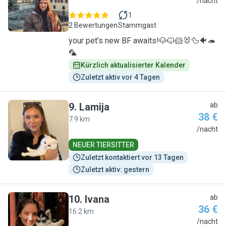
F
/nacht
1
2 Bewertungen
Stammgast
your pet’s new BF awaits!🐶🐱🐹🐰🦆🐠🦔
🦜
Kürzlich aktualisierter Kalender
Zuletzt aktiv vor 4 Tagen
9
.
Lamija
ab
38 €
7.9 km
L
/nacht
NEUER TIERSITTER
Zuletzt kontaktiert vor 13 Tagen
Zuletzt aktiv: gestern
10
.
Ivana
ab
36 €
16.2 km
I
/nacht