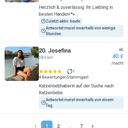
Herzlich & zuverlässig: Ihr Liebling in
besten Händen!🐾
Zuletzt aktiv: heute
Antwortet meist innerhalb von wenige 
Stunden
20
.
Josefina
ab
40 €
18.6 km
J
/nacht
1
4 Bewertungen
Stammgast
Katzenliebhaberin auf der Suche nach
Katzenliebe
Antwortet meist innerhalb von einem 
Tag
1
2
...
7