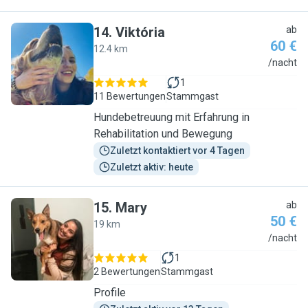
14
.
Viktória
ab
60 €
12.4 km
V
/nacht
1
11 Bewertungen
Stammgast
Hundebetreuung mit Erfahrung in
Rehabilitation und Bewegung
Zuletzt kontaktiert vor 4 Tagen
Zuletzt aktiv: heute
15
.
Mary
ab
50 €
19 km
M
/nacht
1
2 Bewertungen
Stammgast
Profile