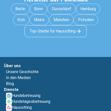
Berlin
Bonn
Düsseldorf
Hamburg
Köln
Mainz
München
Potsdam
Top-Städte für Haussitting
Über uns
Unsere Geschichte
In den Medien
Blog
Dienste
Hundebetreuung
Hundetagesbetreuung
Haussitting