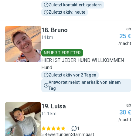
Zuletzt kontaktiert: gestern
Zuletzt aktiv: heute
18
.
Bruno
ab
25 €
14 km
B
/nacht
NEUER TIERSITTER
HIER IST JEDER HUND WILLKOMMEN
Hund
Zuletzt aktiv vor 2 Tagen
Antwortet meist innerhalb von einem 
Tag
19
.
Luisa
ab
30 €
11.1 km
L
/nacht
1
5 Bewertungen
Stammgast