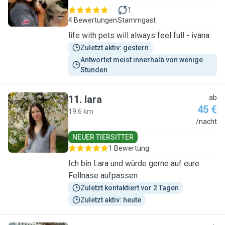
1
4 Bewertungen
Stammgast
life with pets will always feel full - ivana
Zuletzt aktiv: gestern
Antwortet meist innerhalb von wenige 
Stunden
11
.
lara
ab
45 €
19.6 km
L
/nacht
NEUER TIERSITTER
1 Bewertung
Ich bin Lara und würde gerne auf eure
Fellnase aufpassen.
Zuletzt kontaktiert vor 2 Tagen
Zuletzt aktiv: heute