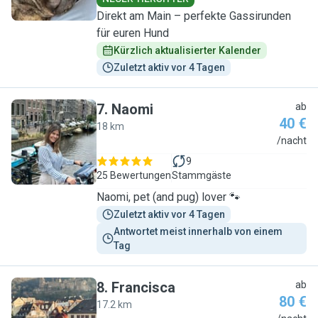
Direkt am Main – perfekte Gassirunden
für euren Hund
Kürzlich aktualisierter Kalender
Zuletzt aktiv vor 4 Tagen
7
.
Naomi
ab
40 €
18 km
N
/nacht
9
25 Bewertungen
Stammgäste
Naomi, pet (and pug) lover 🐾
Zuletzt aktiv vor 4 Tagen
Antwortet meist innerhalb von einem 
Tag
8
.
Francisca
ab
80 €
17.2 km