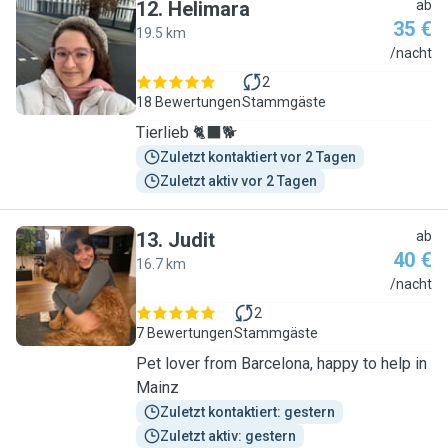
12
.
Helimara
ab
35 €
19.5 km
H
/nacht
2
18 Bewertungen
Stammgäste
Tierlieb 🐈‍⬛🐕
Zuletzt kontaktiert vor 2 Tagen
Zuletzt aktiv vor 2 Tagen
13
.
Judit
ab
40 €
16.7 km
J
/nacht
2
7 Bewertungen
Stammgäste
Pet lover from Barcelona, happy to help in
Mainz
Zuletzt kontaktiert: gestern
Zuletzt aktiv: gestern