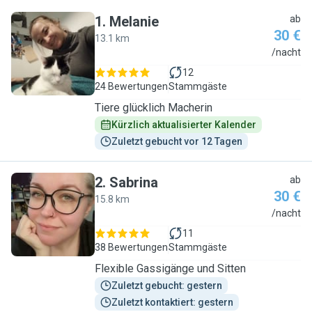
1
.
Melanie
ab
30 €
13.1 km
M
/nacht
12
24 Bewertungen
Stammgäste
Tiere glücklich Macherin
Kürzlich aktualisierter Kalender
Zuletzt gebucht vor 12 Tagen
2
.
Sabrina
ab
30 €
15.8 km
S
/nacht
11
38 Bewertungen
Stammgäste
Flexible Gassigänge und Sitten
Zuletzt gebucht: gestern
Zuletzt kontaktiert: gestern