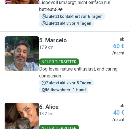
Liebevoll umsorgt, nicht einfach nur
betreut🫂❤️
Zuletzt kontaktiert vor 6 Tagen
Zuletzt aktiv vor 4 Tagen
5
.
Marcelo
ab
60 €
17.9 km
M
/nacht
NEUER TIERSITTER
Dog lover, nature enthusiast, and caring
companion
Zuletzt aktiv vor 5 Tagen
Mitbewohner: 1 Hund
6
.
Alice
ab
40 €
18.2 km
A
/nacht
NEUER TIERSITTER