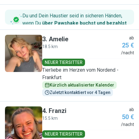
Du und Dein Haustier seid in sicheren Händen,
wenn Du
über Pawshake buchst und bezahlst
.
3
.
Amelie
ab
25 €
18.5 km
A
/nacht
NEUER TIERSITTER
Tierliebe im Herzen vom Nordend -
Frankfurt
Kürzlich aktualisierter Kalender
Zuletzt kontaktiert vor 4 Tagen
4
.
Franzi
ab
50 €
15.5 km
F
/nacht
NEUER TIERSITTER