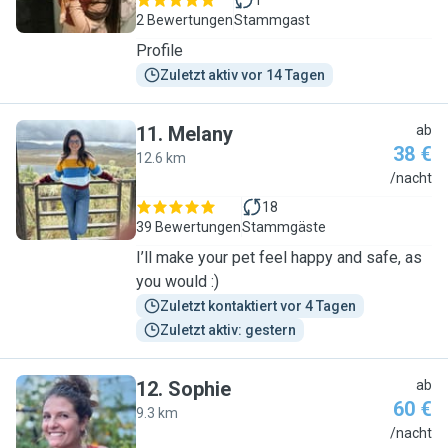
1
2 Bewertungen
Stammgast
Profile
Zuletzt aktiv vor 14 Tagen
11
.
Melany
ab
38 €
12.6 km
M
/nacht
18
39 Bewertungen
Stammgäste
I’ll make your pet feel happy and safe, as
you would :)
Zuletzt kontaktiert vor 4 Tagen
Zuletzt aktiv: gestern
12
.
Sophie
ab
60 €
9.3 km
S
/nacht