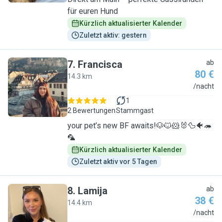
für euren Hund
Kürzlich aktualisierter Kalender
Zuletzt aktiv: gestern
7
.
Francisca
ab
80 €
14.3 km
F
/nacht
1
2 Bewertungen
Stammgast
your pet’s new BF awaits!🐶🐱🐹🐰🦆🐠🦔
🦜
Kürzlich aktualisierter Kalender
Zuletzt aktiv vor 5 Tagen
8
.
Lamija
ab
38 €
14.4 km
L
/nacht