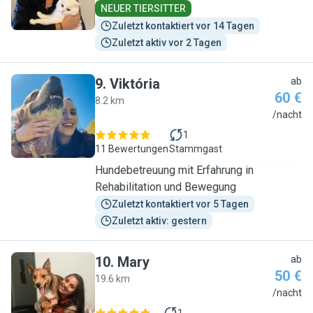
NEUER TIERSITTER
Zuletzt kontaktiert vor 14 Tagen
Zuletzt aktiv vor 2 Tagen
9
.
Viktória
ab
60 €
8.2 km
V
/nacht
1
11 Bewertungen
Stammgast
Hundebetreuung mit Erfahrung in
Rehabilitation und Bewegung
Zuletzt kontaktiert vor 5 Tagen
Zuletzt aktiv: gestern
10
.
Mary
ab
50 €
19.6 km
M
/nacht