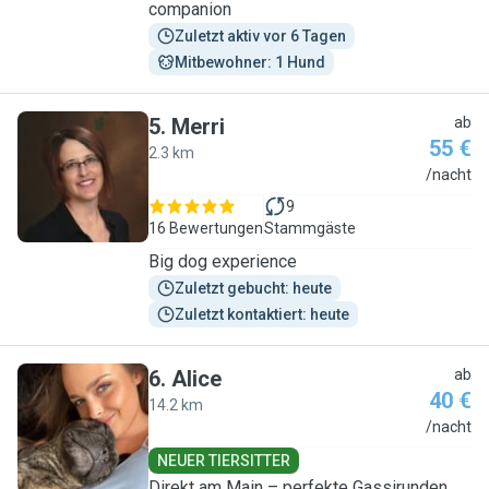
companion
Zuletzt aktiv vor 6 Tagen
Mitbewohner: 1 Hund
5
.
Merri
ab
55 €
2.3 km
M
/nacht
9
16 Bewertungen
Stammgäste
Big dog experience
Zuletzt gebucht: heute
Zuletzt kontaktiert: heute
6
.
Alice
ab
40 €
14.2 km
A
/nacht
NEUER TIERSITTER
Direkt am Main – perfekte Gassirunden