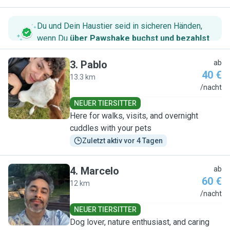
Du und Dein Haustier seid in sicheren Händen,
wenn Du
über Pawshake buchst und bezahlst
.
3
.
Pablo
ab
40 €
13.3 km
P
/nacht
NEUER TIERSITTER
Here for walks, visits, and overnight
cuddles with your pets
Zuletzt aktiv vor 4 Tagen
4
.
Marcelo
ab
60 €
12 km
M
/nacht
NEUER TIERSITTER
Dog lover, nature enthusiast, and caring