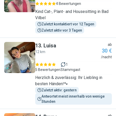
4 Bewertungen
Kind Cat-, Plant- and Housesitting in Bad
Vilbel
Zuletzt kontaktiert vor 12 Tagen
Zuletzt aktiv vor 3 Tagen
13
.
Luisa
ab
30 €
12 km
L
/nacht
1
5 Bewertungen
Stammgast
Herzlich & zuverlässig: Ihr Liebling in
besten Händen!🐾
Zuletzt aktiv: gestern
Antwortet meist innerhalb von wenige 
Stunden
ab