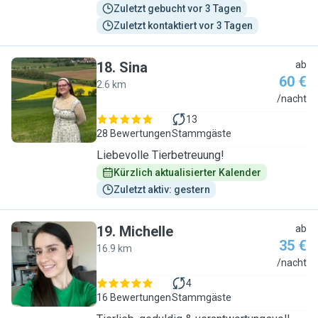
Zuletzt gebucht vor 3 Tagen
Zuletzt kontaktiert vor 3 Tagen
18
.
Sina
ab
60 €
2.6 km
S
/nacht
13
28 Bewertungen
Stammgäste
Liebevolle Tierbetreuung!
Kürzlich aktualisierter Kalender
Zuletzt aktiv: gestern
19
.
Michelle
ab
35 €
16.9 km
M
/nacht
4
16 Bewertungen
Stammgäste