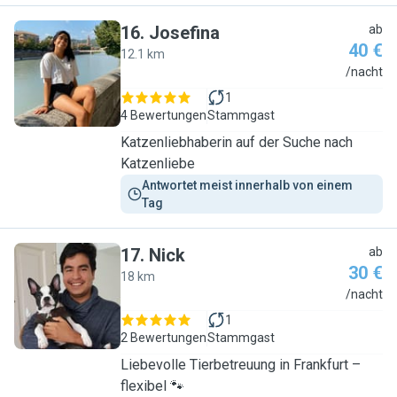
16
.
Josefina
ab
40 €
12.1 km
J
/nacht
1
4 Bewertungen
Stammgast
Katzenliebhaberin auf der Suche nach
Katzenliebe
Antwortet meist innerhalb von einem 
Tag
17
.
Nick
ab
30 €
18 km
N
/nacht
1
2 Bewertungen
Stammgast
Liebevolle Tierbetreuung in Frankfurt –
flexibel 🐾