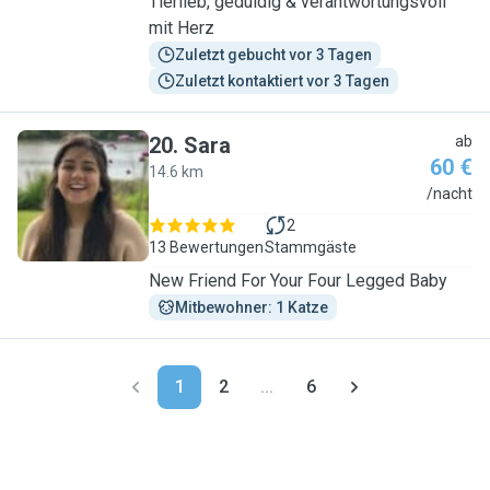
Tierlieb, geduldig & verantwortungsvoll
mit Herz
Zuletzt gebucht vor 3 Tagen
Zuletzt kontaktiert vor 3 Tagen
20
.
Sara
ab
60 €
14.6 km
S
/nacht
2
13 Bewertungen
Stammgäste
New Friend For Your Four Legged Baby
Mitbewohner: 1 Katze
1
2
...
6