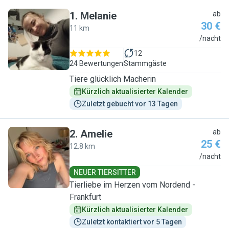
1
.
Melanie
ab
30 €
11 km
M
/nacht
12
24 Bewertungen
Stammgäste
Tiere glücklich Macherin
Kürzlich aktualisierter Kalender
Zuletzt gebucht vor 13 Tagen
2
.
Amelie
ab
25 €
12.8 km
A
/nacht
NEUER TIERSITTER
Tierliebe im Herzen vom Nordend -
Frankfurt
Kürzlich aktualisierter Kalender
Zuletzt kontaktiert vor 5 Tagen