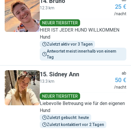
14
.
Bruno
25 €
12.3 km
B
/nacht
NEUER TIERSITTER
HIER IST JEDER HUND WILLKOMMEN
Hund
Zuletzt aktiv vor 3 Tagen
Antwortet meist innerhalb von einem 
Tag
15
.
Sidney Ann
ab
50 €
13.3 km
S
/nacht
NEUER TIERSITTER
Liebevolle Betreuung wie für den eigenen
Hund
Zuletzt gebucht: heute
Zuletzt kontaktiert vor 2 Tagen