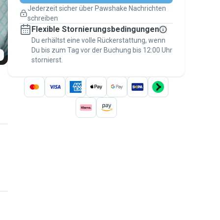
Pläne ändern
Jederzeit sicher über Pawshake Nachrichten
Versicherte Buchungen
schreiben
Erledige alles über Pawshake – von der
Flexible Stornierungsbedingungen
ersten Nachricht bis zur Bezahlung –, um
über die
Du erhältst eine volle Rückerstattung, wenn
Pawshake-Garantie
abgesichert zu
Du bis zum Tag vor der Buchung bis 12:00 Uhr
sein
stornierst.