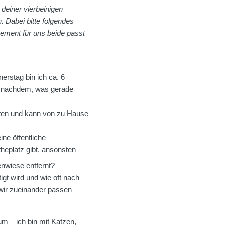
deiner vierbeinigen
. Dabei bitte folgendes
gement für uns beide passt
rstag bin ich ca. 6
 je nachdem, was gerade
sten und kann von zu Hause
ne öffentliche
eplatz gibt, ansonsten
enwiese entfernt?
gt wird und wie oft nach
wir zueinander passen
m – ich bin mit Katzen,