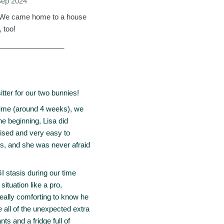
 Sep 2024
. We came home to a house
 too!
________________
tter for our two bunnies!
g time (around 4 weeks), we
he beginning, Lisa did
anised and very easy to
s, and she was never afraid
 stasis during our time
ituation like a pro,
really comforting to know he
e all of the unexpected extra
nts and a fridge full of