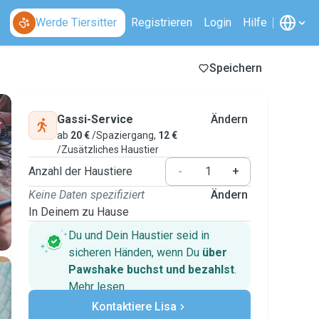
Werde Tiersitter
Registrieren
Login
Hilfe
Speichern
Gassi-Service
Ändern
ab
20 €
/Spaziergang,
12 €
/Zusätzliches Haustier
Anzahl der Haustiere
-
+
Keine Daten spezifiziert
Ändern
In Deinem zu Hause
Du und Dein Haustier seid in
sicheren Händen, wenn Du
über
Pawshake buchst und bezahlst
.
Mehr lesen
Sichere Zahlungen
Kontaktiere Lisa
Unterstützung, falls sich Deine