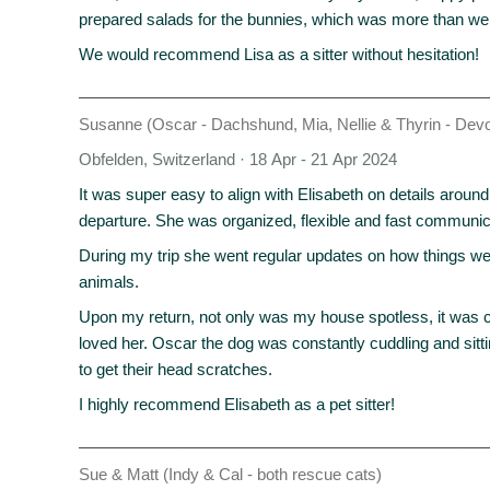
prepared salads for the bunnies, which was more than we
We would recommend Lisa as a sitter without hesitation!
_______________________________________________
Susanne (Oscar - Dachshund, Mia, Nellie & Thyrin - Dev
Obfelden, Switzerland · 18 Apr - 21 Apr 2024
It was super easy to align with Elisabeth on details around
departure. She was organized, flexible and fast communic
During my trip she went regular updates on how things w
animals.
Upon my return, not only was my house spotless, it was
loved her. Oscar the dog was constantly cuddling and sitt
to get their head scratches.
I highly recommend Elisabeth as a pet sitter!
_______________________________________________
Sue & Matt (Indy & Cal - both rescue cats)