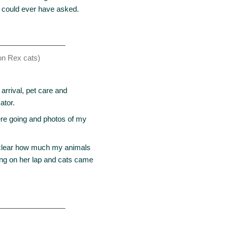
 could ever have asked.
________________
on Rex cats)
 arrival, pet care and
ator.
ere going and photos of my
 clear how much my animals
ing on her lap and cats came
________________