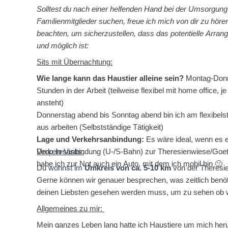
Solltest du nach einer helfenden Hand bei der Umsorgung 
Familienmitglieder suchen, freue ich mich von dir zu hören
beachten, um sicherzustellen, dass das potentielle Arran
und möglich ist:
Sits mit Übernachtung:
Wie lange kann das Haustier alleine sein?
Montag-Donne
Stunden in der Arbeit (teilweise flexibel mit home office,
ansteht)
Donnerstag abend bis Sonntag abend bin ich am flexibel
aus arbeiten (Selbstständige Tätigkeit)
Lage und Verkehrsanbindung:
Es wäre ideal, wenn es ei
Verkehrsanbindung (U-/S-Bahn) zur Theresienwiese/Goeth
Drop-in-Visits:
habe ich zur Not auch ein Auto, mit dem ich mobil bin 🙂
Du wohnst im
Umkreis von ca. 5-10 km
von der Theresi
Gerne können wir genauer besprechen, was zeitlich benöti
deinen Liebsten gesehen werden muss, um zu sehen ob 
Allgemeines zu mir:
Mein ganzes Leben lang hatte ich Haustiere um mich heru