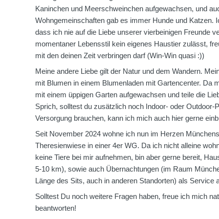
Kaninchen und Meerschweinchen aufgewachsen, und auch
Wohngemeinschaften gab es immer Hunde und Katzen. Ic
dass ich nie auf die Liebe unserer vierbeinigen Freunde 
momentaner Lebensstil kein eigenes Haustier zulässt, fre
mit den deinen Zeit verbringen darf (Win-Win quasi :))
Meine andere Liebe gilt der Natur und dem Wandern. Mein 
mit Blumen in einem Blumenladen mit Gartencenter. Da me
mit einem üppigen Garten aufgewachsen und teile die Liebe
Sprich, solltest du zusätzlich noch Indoor- oder Outdoor-
Versorgung brauchen, kann ich mich auch hier gerne einb
Seit November 2024 wohne ich nun im Herzen Münchens, 
Theresienwiese in einer 4er WG. Da ich nicht alleine wohne
keine Tiere bei mir aufnehmen, bin aber gerne bereit, H
5-10 km), sowie auch Übernachtungen (im Raum München,
Länge des Sits, auch in anderen Standorten) als Service 
Solltest Du noch weitere Fragen haben, freue ich mich natü
beantworten!