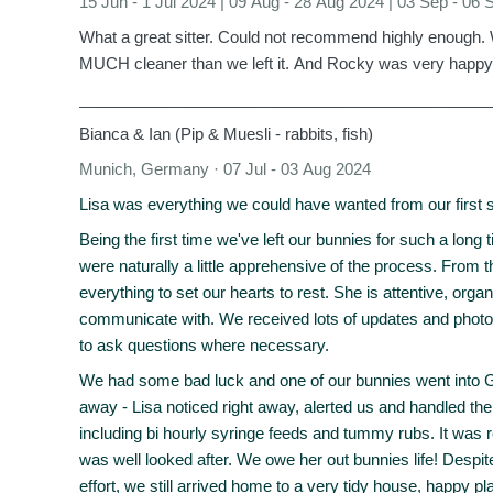
15 Jun - 1 Jul 2024 | 09 Aug - 28 Aug 2024 | 03 Sep - 06
What a great sitter. Could not recommend highly enough
MUCH cleaner than we left it. And Rocky was very happy,
_______________________________________________
Bianca & Ian (Pip & Muesli - rabbits, fish)
Munich, Germany · 07 Jul - 03 Aug 2024
Lisa was everything we could have wanted from our first si
Being the first time we've left our bunnies for such a lon
were naturally a little apprehensive of the process. From t
everything to set our hearts to rest. She is attentive, org
communicate with. We received lots of updates and photo
to ask questions where necessary.
We had some bad luck and one of our bunnies went into GI
away - Lisa noticed right away, alerted us and handled the s
including bi hourly syringe feeds and tummy rubs. It was 
was well looked after. We owe her out bunnies life! Despit
effort, we still arrived home to a very tidy house, happy pla