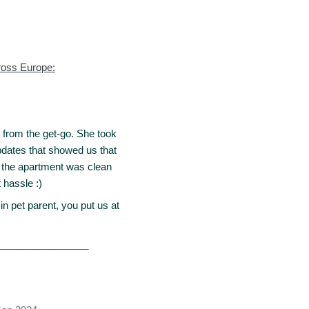
ross Europe:
t from the get-go. She took
pdates that showed us that
 the apartment was clean
 hassle :)
n pet parent, you put us at
________________