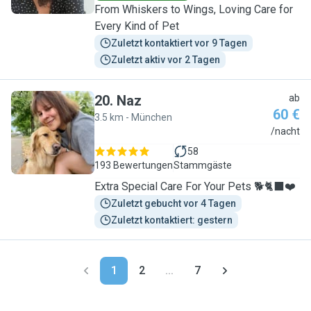
From Whiskers to Wings, Loving Care for
Every Kind of Pet
Zuletzt kontaktiert vor 9 Tagen
Zuletzt aktiv vor 2 Tagen
20
.
Naz
ab
60 €
3.5 km - München
N
/nacht
58
193 Bewertungen
Stammgäste
Extra Special Care For Your Pets 🐕🐈‍⬛❤️
Zuletzt gebucht vor 4 Tagen
Zuletzt kontaktiert: gestern
1
2
...
7