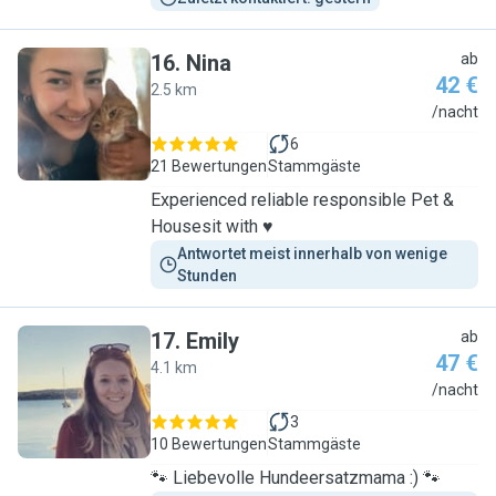
16
.
Nina
ab
42 €
2.5 km
N
/nacht
6
21 Bewertungen
Stammgäste
Experienced reliable responsible Pet &
Housesit with ♥️
Antwortet meist innerhalb von wenige 
Stunden
17
.
Emily
ab
47 €
4.1 km
E
/nacht
3
10 Bewertungen
Stammgäste
🐾 Liebevolle Hundeersatzmama :) 🐾