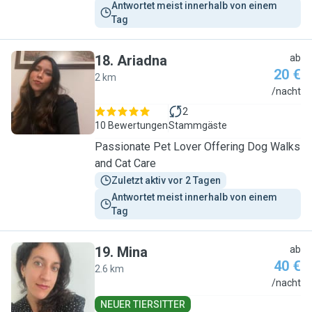
Antwortet meist innerhalb von einem 
Tag
18
.
Ariadna
ab
20 €
2 km
A
/nacht
2
10 Bewertungen
Stammgäste
Passionate Pet Lover Offering Dog Walks
and Cat Care
Zuletzt aktiv vor 2 Tagen
Antwortet meist innerhalb von einem 
Tag
19
.
Mina
ab
40 €
2.6 km
M
/nacht
NEUER TIERSITTER