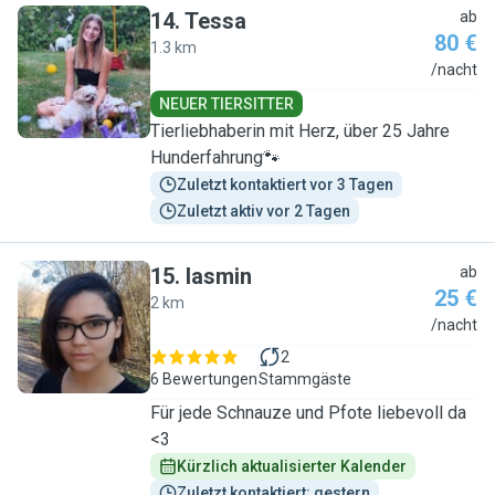
14
.
Tessa
ab
80 €
1.3 km
T
/nacht
NEUER TIERSITTER
Tierliebhaberin mit Herz, über 25 Jahre
Hunderfahrung🐾
Zuletzt kontaktiert vor 3 Tagen
Zuletzt aktiv vor 2 Tagen
15
.
Iasmin
ab
25 €
2 km
I
/nacht
2
6 Bewertungen
Stammgäste
Für jede Schnauze und Pfote liebevoll da
<3
Kürzlich aktualisierter Kalender
Zuletzt kontaktiert: gestern