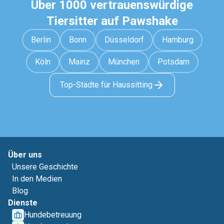
Über 1000 vertrauenswürdige
Tiersitter auf Pawshake
Berlin
Bonn
Düsseldorf
Hamburg
Köln
Mainz
München
Potsdam
Top-Städte für Haussitting
Über uns
Unsere Geschichte
In den Medien
Blog
Dienste
Hundebetreuung