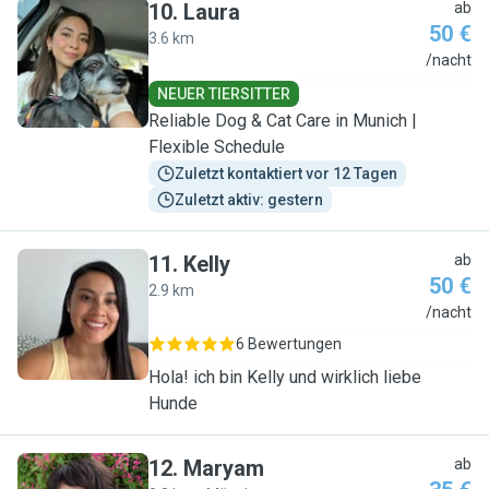
10
.
Laura
ab
50 €
3.6 km
L
/nacht
NEUER TIERSITTER
Reliable Dog & Cat Care in Munich |
Flexible Schedule
Zuletzt kontaktiert vor 12 Tagen
Zuletzt aktiv: gestern
11
.
Kelly
ab
50 €
2.9 km
K
/nacht
6 Bewertungen
Hola! ich bin Kelly und wirklich liebe
Hunde
12
.
Maryam
ab