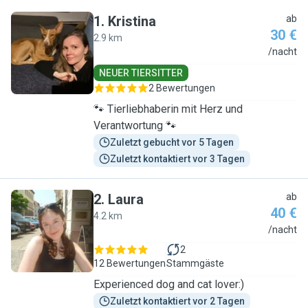
1
.
Kristina
ab
30 €
2.9 km
K
/nacht
NEUER TIERSITTER
2 Bewertungen
🐾 Tierliebhaberin mit Herz und
Verantwortung 🐾
Zuletzt gebucht vor 5 Tagen
Zuletzt kontaktiert vor 3 Tagen
2
.
Laura
ab
40 €
4.2 km
L
/nacht
2
12 Bewertungen
Stammgäste
Experienced dog and cat lover:)
Zuletzt kontaktiert vor 2 Tagen