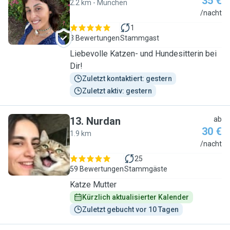
35 €
2.2 km - München
M
/nacht
1
3 Bewertungen
Stammgast
Liebevolle Katzen- und Hundesitterin bei
Dir!
Zuletzt kontaktiert: gestern
Zuletzt aktiv: gestern
13
.
Nurdan
ab
30 €
1.9 km
N
/nacht
25
59 Bewertungen
Stammgäste
Katze Mutter
Kürzlich aktualisierter Kalender
Zuletzt gebucht vor 10 Tagen