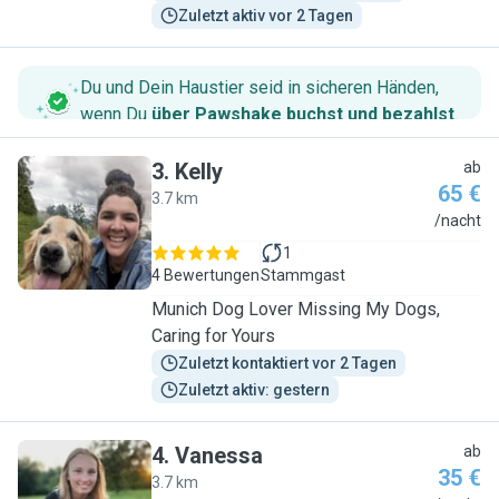
Zuletzt aktiv vor 2 Tagen
Du und Dein Haustier seid in sicheren Händen,
wenn Du
über Pawshake buchst und bezahlst
.
3
.
Kelly
ab
65 €
3.7 km
K
/nacht
1
4 Bewertungen
Stammgast
Munich Dog Lover Missing My Dogs,
Caring for Yours
Zuletzt kontaktiert vor 2 Tagen
Zuletzt aktiv: gestern
4
.
Vanessa
ab
35 €
3.7 km