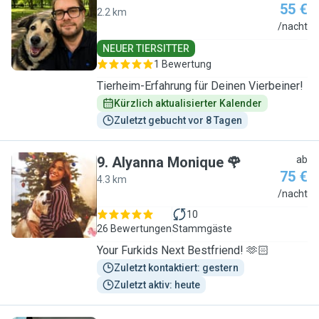
55 €
2.2 km
S
/nacht
NEUER TIERSITTER
1 Bewertung
Tierheim-Erfahrung für Deinen Vierbeiner!
Kürzlich aktualisierter Kalender
Zuletzt gebucht vor 8 Tagen
9
.
Alyanna Monique 🌹
ab
75 €
4.3 km
A
/nacht
10
26 Bewertungen
Stammgäste
Your Furkids Next Bestfriend! 🫶🏻
Zuletzt kontaktiert: gestern
Zuletzt aktiv: heute