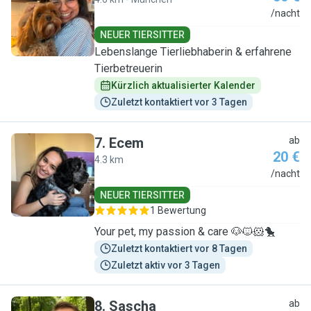
G
/nacht
NEUER TIERSITTER
Lebenslange Tierliebhaberin & erfahrene
Tierbetreuerin
Kürzlich aktualisierter Kalender
Zuletzt kontaktiert vor 3 Tagen
7
.
Ecem
ab
20 €
4.3 km
E
/nacht
NEUER TIERSITTER
1 Bewertung
Your pet, my passion & care 🐶🐱🐹🐤
Zuletzt kontaktiert vor 8 Tagen
Zuletzt aktiv vor 3 Tagen
8
.
Sascha
ab