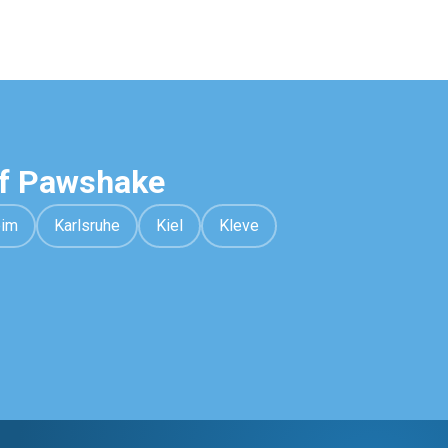
uf Pawshake
eim
Karlsruhe
Kiel
Kleve