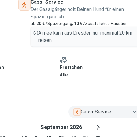
Gassi-Service
Der Gassigänger holt Deinen Hund für einen
üne, ans Wasser oder auf
Spaziergang ab
ann ich durchaus auch mit
ab
20 €
/Spaziergang,
10 €
/Zusätzliches Haustier
Aimee kann aus Dresden nur maximal 20 km
einen Führerschein.
reisen.
en
Frettchen
Alle
Gassi-Service
September 2026