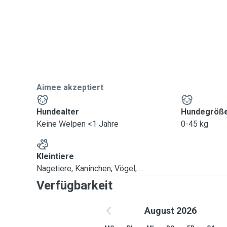
Eine Betreuung bei mir Zuhause ist nicht möglich.
Ein typischer Spaziergang geht natürlich schön ins Gr
die Spielwiese. Wenn zwei Hunde im Haushalt leben k
beiden gleichzeitig gehen.
Ich bin flexibel in Zeiten und Tagen, habe aber noch k
Liebe Grüße
Aimee
Aimee akzeptiert
Ich freu mich über Kontaktaufnahmen :)
Hundealter
Hundegröß
Keine Welpen <1 Jahre
0-45 kg
Kleintiere
Nagetiere, Kaninchen, Vögel, ...
Verfügbarkeit
August 2026