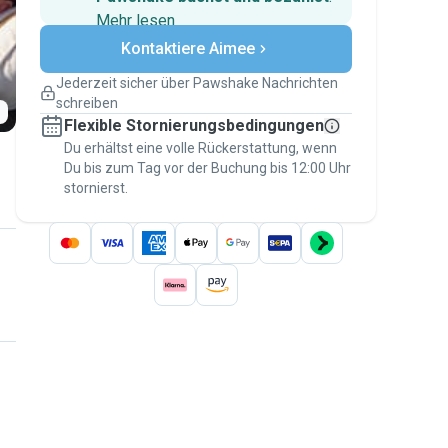
Mehr lesen
Sichere Zahlungen
Kontaktiere Aimee
Unterstützung, falls sich Deine
Pläne ändern
Jederzeit sicher über Pawshake Nachrichten
Versicherte Buchungen
schreiben
Erledige alles über Pawshake – von der
Flexible Stornierungsbedingungen
ersten Nachricht bis zur Bezahlung –, um
über die
Du erhältst eine volle Rückerstattung, wenn
Pawshake-Garantie
abgesichert zu
Du bis zum Tag vor der Buchung bis 12:00 Uhr
sein
stornierst.