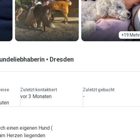
+19 Mehr
undeliebhaberin
Dresden
weise
Zuletzt kontaktiert
Zuletzt gebucht
vor 3 Monaten
-
nuten
urch einen eigenen Hund (
 am Herzen liegenden