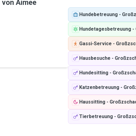
e von Aimee
Hundebetreuung
-
Großz
Hundetagesbetreuung
-
Gassi-Service
-
Großzsc
Hausbesuche
-
Großzsc
Hundesitting
-
Großzsch
Katzenbetreuung
-
Groß
Haussitting
-
Großzscha
Tierbetreuung
-
Großzsc