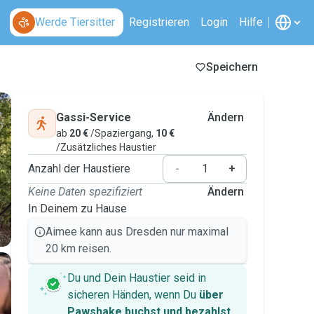
Werde Tiersitter
Registrieren
Login
Hilfe
Speichern
Gassi-Service
Ändern
ab
20 €
/Spaziergang,
10 €
/Zusätzliches Haustier
Anzahl der Haustiere
-
+
Keine Daten spezifiziert
Ändern
In Deinem zu Hause
Aimee kann aus Dresden nur maximal
20 km reisen.
Du und Dein Haustier seid in
sicheren Händen, wenn Du
über
Pawshake buchst und bezahlst
.