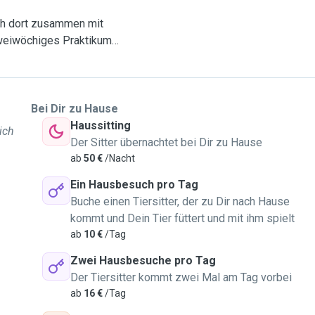
ch dort zusammen mit
zweiwöchiges Praktikum
im Hundebereich absolviert
e ca. 5 Monate in einem
lten, daher habe ich
Bei Dir zu Hause
und kann mich gut auf
Haussitting
ich
n zu meinem Spezialgebiet
Der Sitter übernachtet bei Dir zu Hause
 und zuverlässig.
ab
50 €
/Nacht
h dazu.
Ein Hausbesuch pro Tag
( Schweizer Sennen
Buche einen Tiersitter, der zu Dir nach Hause
ch sehr aktiv unterwegs
kommt und Dein Tier füttert und mit ihm spielt
Hunde einfach und möchte
ab
10 €
/Tag
inieren wenn es gewünscht
hst noch erhalten.
Zwei Hausbesuche pro Tag
d Sitten oder eben
Der Tiersitter kommt zwei Mal am Tag vorbei
iben, mit dem Hund zum
ab
16 €
/Tag