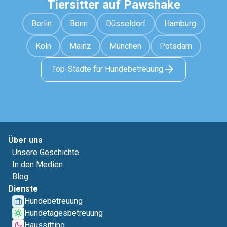
Tiersitter auf Pawshake
Berlin
Bonn
Düsseldorf
Hamburg
Köln
Mainz
München
Potsdam
Top-Städte für Hundebetreuung
Über uns
Unsere Geschichte
In den Medien
Blog
Dienste
Hundebetreuung
Hundetagesbetreuung
Haussitting