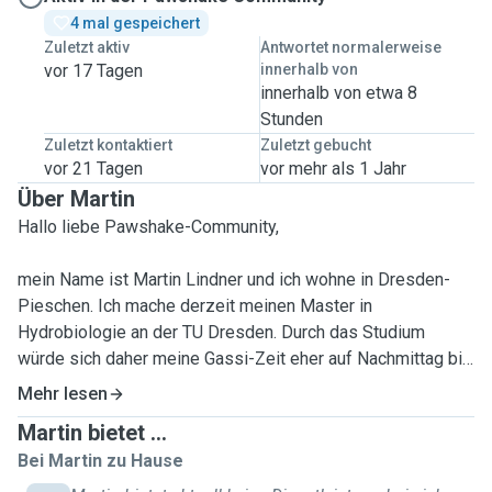
4 mal gespeichert
Zuletzt aktiv
Antwortet normalerweise
vor 17 Tagen
innerhalb von
innerhalb von etwa 8
Stunden
Zuletzt kontaktiert
Zuletzt gebucht
vor 21 Tagen
vor mehr als 1 Jahr
Über Martin
Hallo liebe Pawshake-Community,
mein Name ist Martin Lindner und ich wohne in Dresden-
Pieschen. Ich mache derzeit meinen Master in
Hydrobiologie an der TU Dresden. Durch das Studium
würde sich daher meine Gassi-Zeit eher auf Nachmittag bis
Abend belaufen.
Mehr lesen
Martin bietet ...
Ursprünglich komme ich aus einem kleinen Dorf in der Nähe
Bei Martin zu Hause
von Zwickau. Da ich dort auf einem Bauernhof
aufgewachsen bin, bin ich mit vielen verschiedenen Tieren