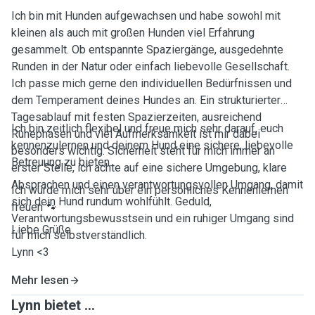
Ich bin mit Hunden aufgewachsen und habe sowohl mit
kleinen als auch mit großen Hunden viel Erfahrung
gesammelt. Ob entspannte Spaziergänge, ausgedehnte
Runden in der Natur oder einfach liebevolle Gesellschaft.
Ich passe mich gerne den individuellen Bedürfnissen und
dem Temperament deines Hundes an. Ein strukturierter
Tagesablauf mit festen Spazierzeiten, ausreichend
Ich bin zeitlich flexibel und freue mich sehr darauf, euch
Ruhephasen und viel Aufmerksamkeit ist mir dabei
kennenzulernen und deinem Hund eine sichere, liebevolle
besonders wichtig. Sicherheit steht für mich immer an
Betreuung zu bieten.
erster Stelle, ich achte auf eine sichere Umgebung, klare
Absprachen und einen verantwortungsvollen Umgang, damit
Ich würde mich sehr über ein persönliches Kennenlernen
sich dein Hund rundum wohlfühlt. Geduld,
freuen 🐾
Verantwortungsbewusstsein und ein ruhiger Umgang sind
Liebe Grüße
für mich selbstverständlich.
Lynn <3
Mehr lesen
Lynn bietet ...