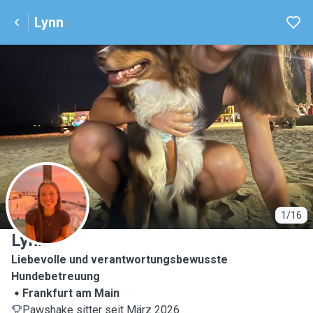
Lynn
L
1/16
Lynn
Liebevolle und verantwortungsbewusste
Hundebetreuung
Frankfurt am Main
Pawshake sitter seit März 2026