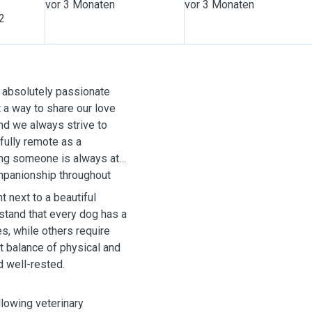
vor 3 Monaten
vor 3 Monaten
 2
e absolutely passionate
ut a way to share our love
and we always strive to
fully remote as a
ning someone is always at
mpanionship throughout
t next to a beautiful
rstand that every dog has a
s, while others require
t balance of physical and
d well-rested.
llowing veterinary