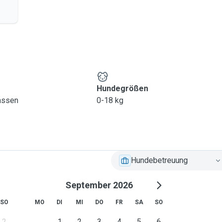
Hundegrößen
lassen
0-18 kg
Hundebetreuung
September 2026
SO
MO
DI
MI
DO
FR
SA
SO
2
1
2
3
4
5
6