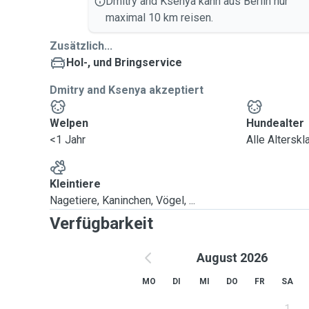
Dmitry and Ksenya kann aus Berlin nur
maximal 10 km reisen.
Zusätzlich...
Hol-, und Bringservice
Dmitry and Ksenya akzeptiert
Welpen
Hundealter
<1 Jahr
Alle Altersk
Kleintiere
Nagetiere, Kaninchen, Vögel, ...
Verfügbarkeit
August 2026
MO
DI
MI
DO
FR
SA
1