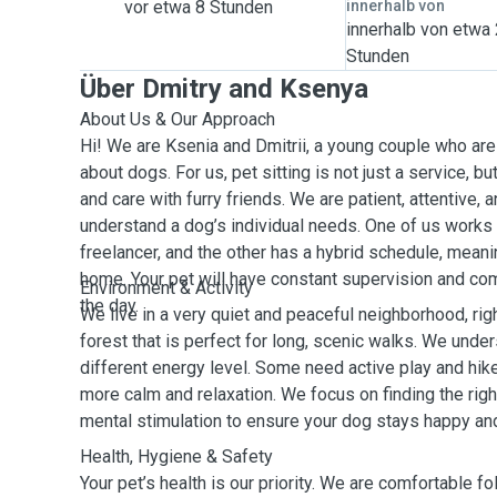
vor etwa 8 Stunden
innerhalb von
innerhalb von etwa
Stunden
Über Dmitry and Ksenya
About Us & Our Approach
Hi! We are Ksenia and Dmitrii, a young couple who ar
about dogs. For us, pet sitting is not just a service, b
and care with furry friends. We are patient, attentive, 
understand a dog’s individual needs. One of us works 
freelancer, and the other has a hybrid schedule, mea
home. Your pet will have constant supervision and co
Environment & Activity
the day.
We live in a very quiet and peaceful neighborhood, righ
forest that is perfect for long, scenic walks. We unde
different energy level. Some need active play and hike
more calm and relaxation. We focus on finding the righ
mental stimulation to ensure your dog stays happy an
Health, Hygiene & Safety
Your pet’s health is our priority. We are comfortable fo