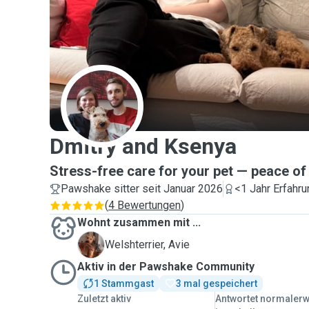
D
Dmitry and Ksenya
Stress-free care for your pet — peace of
Pawshake sitter seit Januar 2026
<1 Jahr Erfahru
(
4 Bewertungen
)
Wohnt zusammen mit ...
A
Welshterrier, Avie
Aktiv in der Pawshake Community
1 Stammgast
3 mal gespeichert
Zuletzt aktiv
Antwortet normaler