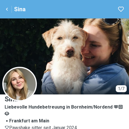
Sina
S
1/7
Sina
Liebevolle Hundebetreuung in Bornheim/Nordend 🫶🏻
🐶
Frankfurt am Main
Pawshake sitter seit Januar 2024