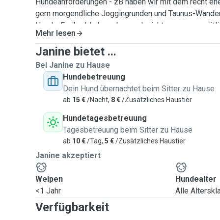
Hundeanforderungen - zB haben wir mit dem recht en
gern morgendliche Joggingrunden und Taunus-Wander
Hunde-Freibad, haben aber auch nichts gegen gemütli
Mehr lesen
uns über jede Anfrage.
Janine bietet ...
Bei Janine zu Hause
Hundebetreuung
Dein Hund übernachtet beim Sitter zu Hause
ab
15 €
/Nacht,
8 €
/Zusätzliches Haustier
Hundetagesbetreuung
Tagesbetreuung beim Sitter zu Hause
ab
10 €
/Tag,
5 €
/Zusätzliches Haustier
Janine akzeptiert
Welpen
Hundealter
<1 Jahr
Alle Altersk
Verfügbarkeit