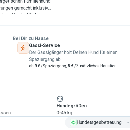
ergetischen Familienhund
ungen gemacht inklusive
chere Hunde. Wir freuen
Bei Dir zu Hause
Gassi-Service
Der Gassigänger holt Deinen Hund für einen
Spaziergang ab
ab
9 €
/Spaziergang,
5 €
/Zusätzliches Haustier
Hundegrößen
lassen
0-45 kg
Hundetagesbetreuung