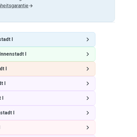
heitsgarantie
tadt I
Innenstadt I
t I
t I
 I
stadt I
I