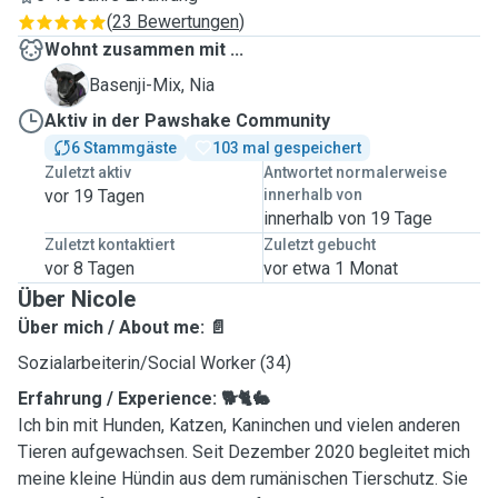
(
23 Bewertungen
)
Wohnt zusammen mit ...
N
Basenji-Mix, Nia
Aktiv in der Pawshake Community
6 Stammgäste
103 mal gespeichert
Zuletzt aktiv
Antwortet normalerweise
vor 19 Tagen
innerhalb von
innerhalb von 19 Tage
Zuletzt kontaktiert
Zuletzt gebucht
vor 8 Tagen
vor etwa 1 Monat
Über Nicole
Über mich / About me: 📄
Sozialarbeiterin/Social Worker (34)
Erfahrung / Experience: 🐕🐈🐇
Ich bin mit Hunden, Katzen, Kaninchen und vielen anderen
Tieren aufgewachsen. Seit Dezember 2020 begleitet mich
meine kleine Hündin aus dem rumänischen Tierschutz. Sie