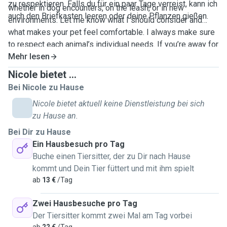
zu respektieren. Falls du für ein paar Tage verreist, kann ich
whether in dog encounters, on the leash, or in new
auch den Briefkasten leeren oder deine Pflanzen gießen.
environments. Let me know what I should consider and
what makes your pet feel comfortable. I always make sure
to respect each animal’s individual needs. If you’re away for
a few days, I can also empty your mailbox or water your
Mehr lesen
plants.
Nicole bietet ...
Bei Nicole zu Hause
Nicole bietet aktuell keine Dienstleistung bei sich
zu Hause an.
Bei Dir zu Hause
Ein Hausbesuch pro Tag
Buche einen Tiersitter, der zu Dir nach Hause
kommt und Dein Tier füttert und mit ihm spielt
ab
13 €
/Tag
Zwei Hausbesuche pro Tag
Der Tiersitter kommt zwei Mal am Tag vorbei