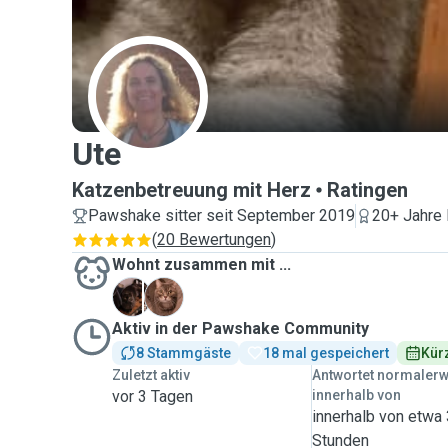
U
Ute
Katzenbetreuung mit Herz
Ratingen
Pawshake sitter seit September 2019
20+ Jahre 
(
20 Bewertungen
)
Wohnt zusammen mit ...
L
P
Aktiv in der Pawshake Community
8 Stammgäste
18 mal gespeichert
Kürz
Zuletzt aktiv
Antwortet normaler
vor 3 Tagen
innerhalb von
innerhalb von etwa
Stunden