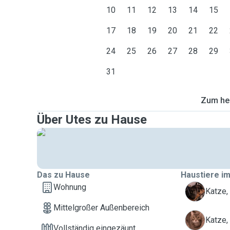
10
11
12
13
14
15
17
18
19
20
21
22
24
25
26
27
28
29
31
Zum heu
Über Utes zu Hause
Das zu Hause
Haustiere im
Wohnung
L
Katze,
Mittelgroßer Außenbereich
P
Katze,
Vollständig eingezäunt