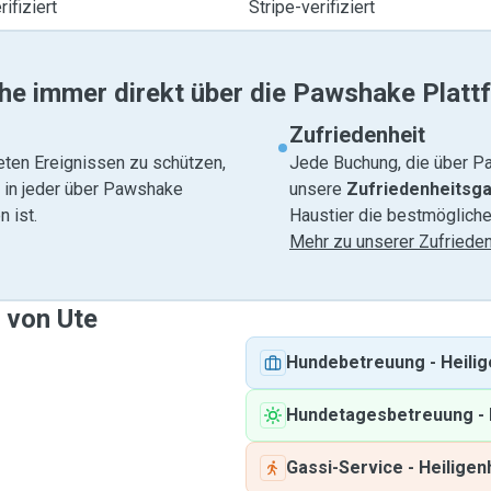
ifiziert
Stripe-verifiziert
he immer direkt über die Pawshake Platt
Zufriedenheit
eten Ereignissen zu schützen,
Jede Buchung, die über Pa
e in jeder über Pawshake
unsere
Zufriedenheitsga
 ist.
Haustier die bestmögliche
Mehr zu unserer Zufrieden
 von Ute
Hundebetreuung
-
Heili
Hundetagesbetreuung
-
Gassi-Service
-
Heiligen