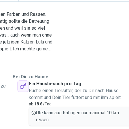
enen Farben und Rassen.
artig sollte die Betreuung
en und weil sie so viel
was... auch wenn man ohne
ne jetzigen Katzen Lulu und
rspielt. Ich möchte gerne
rend der Abwesenheit
m liebsten in ihrer
iß, wie schwierig es ist,
 ich hier gerne meine
Bei Dir zu Hause
tpfoten . Ich werde nicht
Ein Hausbesuch pro Tag
 zu
rn sondern die Katze/n bei
Buche einen Tiersitter, der zu Dir nach Hause
mit ihr spielen.Den
kommt und Dein Tier füttert und mit ihm spielt
n werde ich bei der Katze
ab
18 €
/Tag
 Beruflich bin ich
Ute kann aus Ratingen nur maximal 10 km
reue, was mir sehr viel
reisen.
sen und verlässlich. Ich