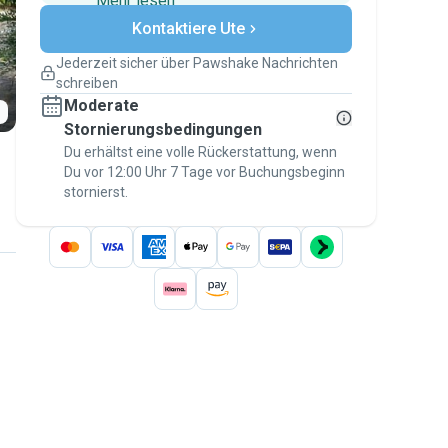
Mehr lesen
Sichere Zahlungen
Kontaktiere Ute
Unterstützung, falls sich Deine
Pläne ändern
Jederzeit sicher über Pawshake Nachrichten
Versicherte Buchungen
schreiben
Erledige alles über Pawshake – von der
Moderate
ersten Nachricht bis zur Bezahlung –, um
über die
Stornierungsbedingungen
Pawshake-Garantie
abgesichert zu
sein
Du erhältst eine volle Rückerstattung, wenn
Du vor 12:00 Uhr 7 Tage vor Buchungsbeginn
stornierst.