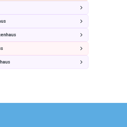
aus
genhaus
us
nhaus