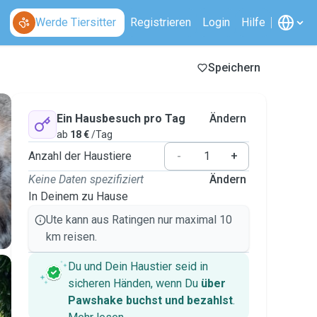
Werde Tiersitter
Registrieren
Login
Hilfe
Speichern
Ein Hausbesuch pro Tag
Ändern
ab
18 €
/Tag
Anzahl der Haustiere
-
+
Keine Daten spezifiziert
Ändern
In Deinem zu Hause
Ute kann aus Ratingen nur maximal 10
km reisen.
Du und Dein Haustier seid in
sicheren Händen, wenn Du
über
Pawshake buchst und bezahlst
.