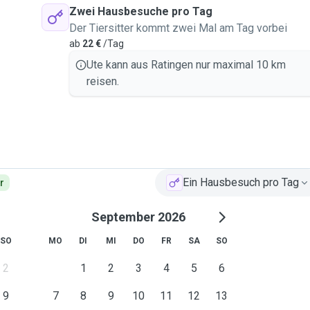
, schwimmen, Natur und
Zwei Hausbesuche pro Tag
er und deren Katzen.
Der Tiersitter kommt zwei Mal am Tag vorbei
gen- Hösel ziehen.
ab
22 €
/Tag
sel liegen.
Ute kann aus Ratingen nur maximal 10 km
reisen.
Ein Hausbesuch pro Tag
r
September 2026
SO
MO
DI
MI
DO
FR
SA
SO
2
1
2
3
4
5
6
9
7
8
9
10
11
12
13