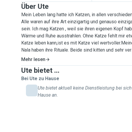
Über Ute
Mein Leben lang hatte ich Katzen, in allen verschied
Alle waren auf ihre Art einzigartig und genauso einzig
sein. Ich mag Katzen , weil sie ihren eigenen Kopf hab
Wärme und Ruhe ausstrahlen. Ohne Katze fehlt mir et
Katze leben kann,ist es mit Katze viel wertvoller.Mei
Nala haben ihre Rituale. Beide sind kitten und sehr ve
anderen Katzenbesitzern helfen und Ihre Katzen wäh
Mehr lesen
liebevoll und gewissenhaft betreuen. Katzen bleiben a
Ute bietet ...
gewohnten Umgebung- Da ich aus eigener Erfahrung we
geeignete Personen für die Betreuung zu finden, biete
Bei Ute zu Hause
Betreuung an. Ich kümmere mich liebevoll um Ihre Sam
Ute bietet aktuell keine Dienstleistung bei sich
nur das Futter bereit stellen und das Katzenklo säube
Hause an.
Bedarf ( so weit sie es zulässt ) gerne streicheln und 
Zeitrahmen bestimmt die Katze.Mindestens 30 Minute
verbringen. Auch Blumen gießen würde ich übernehmen.
Erzieherin im Kindergarten, in dem ich die Kleinen bet
Freude bereitet. Charakterlich bin ich eher ruhig, gelas