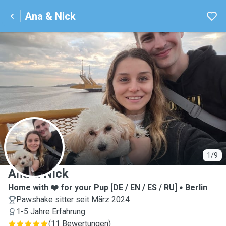
Ana & Nick
A
1/9
Ana & Nick
Home with ❤️ for your Pup [DE / EN / ES / RU]
Berlin
Pawshake sitter seit März 2024
1-5 Jahre Erfahrung
(
11 Bewertungen
)