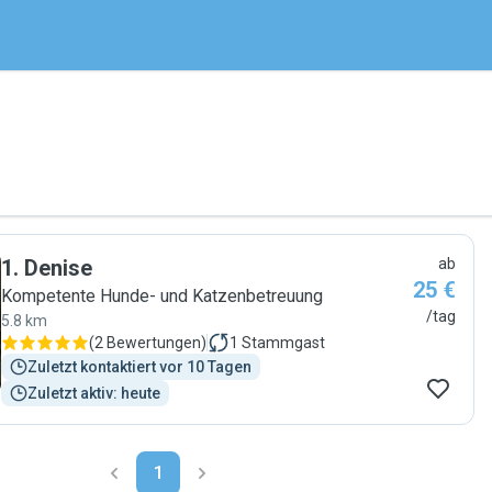
1
.
Denise
ab
25 €
Kompetente Hunde- und Katzenbetreuung
/tag
5.8 km
(
2 Bewertungen
)
1
Stammgast
Zuletzt kontaktiert vor 10 Tagen
Zuletzt aktiv: heute
1