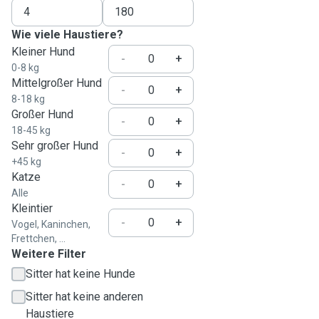
Wie viele Haustiere?
Kleiner Hund
-
+
0-8 kg
Mittelgroßer Hund
-
+
8-18 kg
Großer Hund
-
+
18-45 kg
Sehr großer Hund
-
+
+45 kg
Katze
-
+
Alle
Kleintier
-
+
Vogel, Kaninchen,
Frettchen, ...
Weitere Filter
Sitter hat keine Hunde
Sitter hat keine anderen
Haustiere