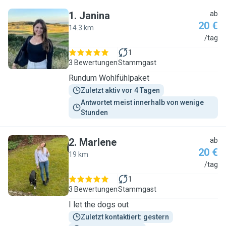
1
.
Janina
ab
20 €
14.3 km
J
/tag
1
3 Bewertungen
Stammgast
Rundum Wohlfühlpaket
Zuletzt aktiv vor 4 Tagen
Antwortet meist innerhalb von wenige 
Stunden
2
.
Marlene
ab
20 €
19 km
M
/tag
1
3 Bewertungen
Stammgast
I let the dogs out
Zuletzt kontaktiert: gestern