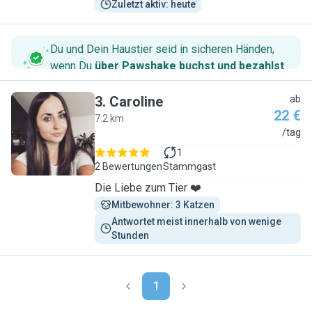
Zuletzt aktiv: heute
Du und Dein Haustier seid in sicheren Händen,
wenn Du
über Pawshake buchst und bezahlst
.
3
.
Caroline
ab
22 €
7.2 km
C
/tag
1
2 Bewertungen
Stammgast
Die Liebe zum Tier ❤️
Mitbewohner: 3 Katzen
Antwortet meist innerhalb von wenige 
Stunden
1