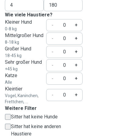
Wie viele Haustiere?
Kleiner Hund
-
+
0-8 kg
Mittelgroßer Hund
-
+
8-18 kg
Großer Hund
-
+
18-45 kg
Sehr großer Hund
-
+
+45 kg
Katze
-
+
Alle
Kleintier
-
+
Vogel, Kaninchen,
Frettchen, ...
Weitere Filter
Sitter hat keine Hunde
Sitter hat keine anderen
Haustiere