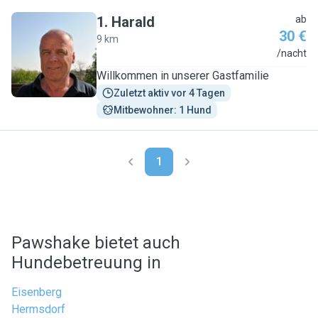
1
.
Harald
ab
30 €
9 km
H
/nacht
Willkommen in unserer Gastfamilie
Zuletzt aktiv vor 4 Tagen
Mitbewohner: 1 Hund
1
Pawshake bietet auch
Hundebetreuung in
Eisenberg
Hermsdorf