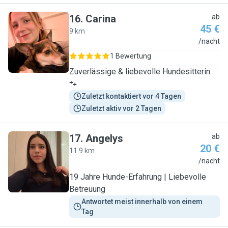
16
.
Carina
ab
45 €
9 km
C
/nacht
1 Bewertung
Zuverlässige & liebevolle Hundesitterin
🐾
Zuletzt kontaktiert vor 4 Tagen
Zuletzt aktiv vor 2 Tagen
17
.
Angelys
ab
20 €
11.9 km
A
/nacht
19 Jahre Hunde-Erfahrung | Liebevolle
Betreuung
Antwortet meist innerhalb von einem 
Tag