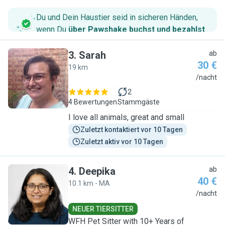
Du und Dein Haustier seid in sicheren Händen,
wenn Du
über Pawshake buchst und bezahlst
.
3
.
Sarah
ab
30 €
19 km
S
/nacht
2
4 Bewertungen
Stammgäste
I love all animals, great and small
Zuletzt kontaktiert vor 10 Tagen
Zuletzt aktiv vor 10 Tagen
4
.
Deepika
ab
40 €
10.1 km - MA
D
/nacht
NEUER TIERSITTER
WFH Pet Sitter with 10+ Years of