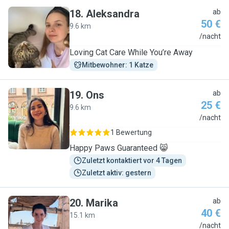
18
.
Aleksandra
ab
50 €
9.6 km
A
/nacht
Loving Cat Care While You’re Away
Mitbewohner: 1 Katze
19
.
Ons
ab
25 €
9.6 km
O
/nacht
1 Bewertung
Happy Paws Guaranteed 😸
Zuletzt kontaktiert vor 4 Tagen
Zuletzt aktiv: gestern
20
.
Marika
ab
40 €
15.1 km
M
/nacht