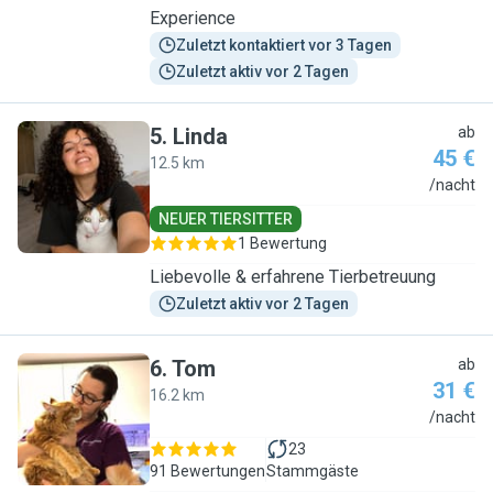
Experience
Zuletzt kontaktiert vor 3 Tagen
Zuletzt aktiv vor 2 Tagen
5
.
Linda
ab
45 €
12.5 km
L
/nacht
NEUER TIERSITTER
1 Bewertung
Liebevolle & erfahrene Tierbetreuung
Zuletzt aktiv vor 2 Tagen
6
.
Tom
ab
31 €
16.2 km
T
/nacht
23
91 Bewertungen
Stammgäste