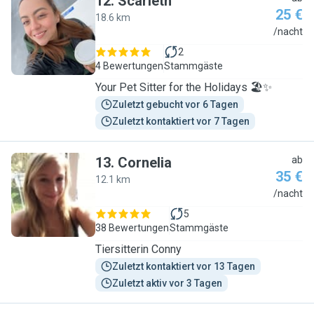
12
.
Scarleth
25 €
18.6 km
S
/nacht
2
4 Bewertungen
Stammgäste
Your Pet Sitter for the Holidays 🏖️✨
Zuletzt gebucht vor 6 Tagen
Zuletzt kontaktiert vor 7 Tagen
13
.
Cornelia
ab
35 €
12.1 km
C
/nacht
5
38 Bewertungen
Stammgäste
Tiersitterin Conny
Zuletzt kontaktiert vor 13 Tagen
Zuletzt aktiv vor 3 Tagen