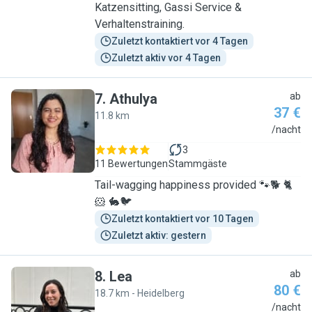
Katzensitting, Gassi Service &
Verhaltenstraining.
Zuletzt kontaktiert vor 4 Tagen
Zuletzt aktiv vor 4 Tagen
7
.
Athulya
ab
37 €
11.8 km
A
/nacht
3
11 Bewertungen
Stammgäste
Tail-wagging happiness provided 🐾🐕 🐈
🐹 🐇🐦
Zuletzt kontaktiert vor 10 Tagen
Zuletzt aktiv: gestern
8
.
Lea
ab
80 €
18.7 km - Heidelberg
L
/nacht