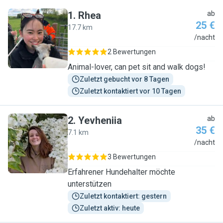
1
.
Rhea
ab
25 €
17.7 km
R
/nacht
2 Bewertungen
Animal-lover, can pet sit and walk dogs!
Zuletzt gebucht vor 8 Tagen
Zuletzt kontaktiert vor 10 Tagen
2
.
Yevheniia
ab
35 €
7.1 km
Y
/nacht
3 Bewertungen
Erfahrener Hundehalter möchte
unterstützen
Zuletzt kontaktiert: gestern
Zuletzt aktiv: heute