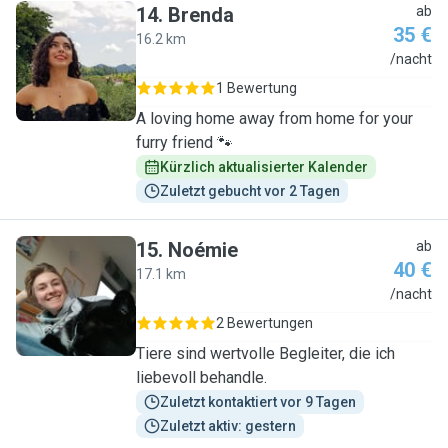
14
.
Brenda
ab
35 €
16.2 km
B
/nacht
1 Bewertung
A loving home away from home for your
furry friend 🐾
Kürzlich aktualisierter Kalender
Zuletzt gebucht vor 2 Tagen
15
.
Noémie
ab
40 €
17.1 km
N
/nacht
2 Bewertungen
Tiere sind wertvolle Begleiter, die ich
liebevoll behandle.
Zuletzt kontaktiert vor 9 Tagen
Zuletzt aktiv: gestern