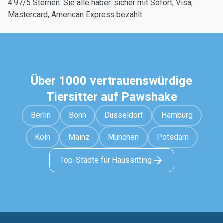
4.97/5 Sternen. Sie alle haben sicher mit Sofort, Visa,
Mastercard, American Express bezahlt.
Über 1000 vertrauenswürdige
Tiersitter auf Pawshake
Berlin
Bonn
Düsseldorf
Hamburg
Köln
Mainz
München
Potsdam
Top-Städte für Haussitting