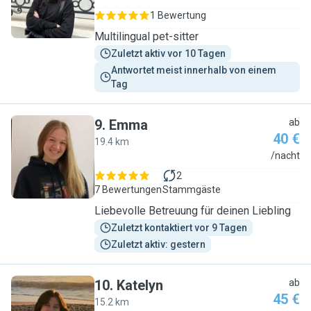
1 Bewertung
Multilingual pet-sitter
Zuletzt aktiv vor 10 Tagen
Antwortet meist innerhalb von einem 
Tag
9
.
Emma
ab
40 €
19.4 km
E
/nacht
2
7 Bewertungen
Stammgäste
Liebevolle Betreuung für deinen Liebling
Zuletzt kontaktiert vor 9 Tagen
Zuletzt aktiv: gestern
10
.
Katelyn
ab
45 €
15.2 km