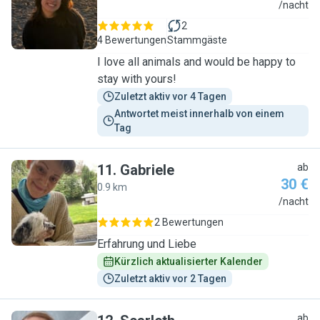
K
/nacht
2
4 Bewertungen
Stammgäste
I love all animals and would be happy to
stay with yours!
Zuletzt aktiv vor 4 Tagen
Antwortet meist innerhalb von einem 
Tag
11
.
Gabriele
ab
30 €
0.9 km
G
/nacht
2 Bewertungen
Erfahrung und Liebe
Kürzlich aktualisierter Kalender
Zuletzt aktiv vor 2 Tagen
ab