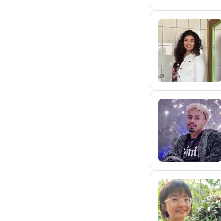
K
M
Y