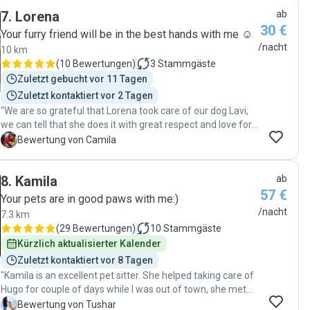
7
.
Lorena
ab
30 €
Your furry friend will be in the best hands with me ☺️
/nacht
10 km
(
10 Bewertungen
)
3
Stammgäste
Zuletzt gebucht vor 11 Tagen
Zuletzt kontaktiert vor 2 Tagen
"We are so grateful that Lorena took care of our dog Lavi,
we can tell that she does it with great respect and love for
dogs, and we always felt completely safe with her. She
C
Bewertung von Camila
also handled Lavi’s special needs perfectly (she is a rescue
and sometimes not so easy). If you are looking for
8
.
Kamila
ab
someone, she’s the one! Plus the plants at our place were
57 €
in better shape than when we left!"
Your pets are in good paws with me:)
/nacht
7.3 km
(
29 Bewertungen
)
10
Stammgäste
Kürzlich aktualisierter Kalender
Zuletzt kontaktiert vor 8 Tagen
"Kamila is an excellent pet sitter. She helped taking care of
Hugo for couple of days while I was out of town, she met
and got to know Hugo already before the booking dates,
T
Bewertung von Tushar