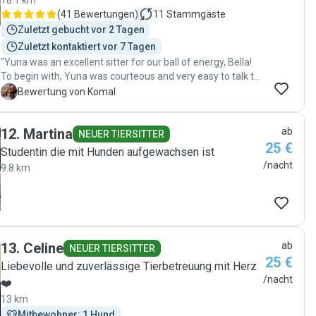
18.1 km
(
41 Bewertungen
)
11
Stammgäste
Zuletzt gebucht vor 2 Tagen
Zuletzt kontaktiert vor 7 Tagen
"Yuna was an excellent sitter for our ball of energy, Bella!
To begin with, Yuna was courteous and very easy to talk to,
which made it very easy to set up the pre-sit meeting and
K
Bewertung von Komal
the actual house sit. Yuna was a great match for Bella, who
took to her instantly and enjoyed her presence. She was so
12
.
Martina
ab
nice to Bella and filled her day with games, pets, and taking
NEUER TIERSITTER
25 €
her for long walks. Constant communication was
Studentin die mit Hunden aufgewachsen ist
important to us too and we were happy to receive so many
/nacht
9.8 km
pictures and videos during the sitting which proved Bella
was happy throughout the day. I would like to thank Yuna
for taking such good care of Bella. Would highly
recommend her to anyone in need of a loving, dependable
sitter! "
13
.
Celine
ab
NEUER TIERSITTER
25 €
Liebevolle und zuverlässige Tierbetreuung mit Herz
/nacht
❤️
13 km
Mitbewohner: 1 Hund