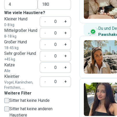
F
Wie viele Haustiere?
Kleiner Hund
-
+
0-8 kg
Du und De
Mittelgroßer Hund
-
+
Pawshake
8-18 kg
Großer Hund
-
+
18-45 kg
Sehr großer Hund
S
-
+
+45 kg
Katze
-
+
Alle
Kleintier
-
+
Vogel, Kaninchen,
Frettchen, ...
Weitere Filter
A
Sitter hat keine Hunde
Sitter hat keine anderen
Haustiere