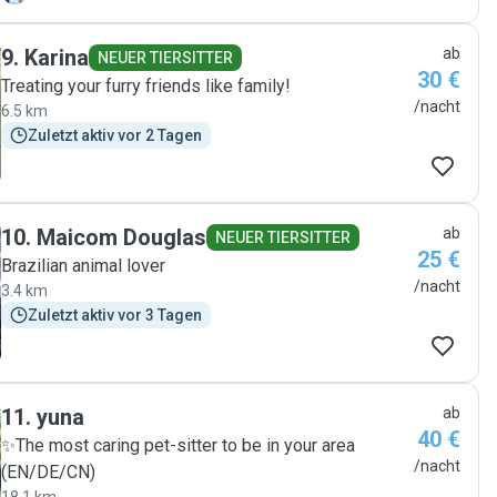
she communicated very well, send photos and updates
frequently, Hugo was very relaxed with her and I did not
9
.
Karina
ab
have any stress leaving him at home with her. Highly
NEUER TIERSITTER
30 €
recommended! "
Treating your furry friends like family!
/nacht
6.5 km
Zuletzt aktiv vor 2 Tagen
10
.
Maicom Douglas
ab
NEUER TIERSITTER
25 €
Brazilian animal lover
/nacht
3.4 km
Zuletzt aktiv vor 3 Tagen
11
.
yuna
ab
40 €
✨The most caring pet-sitter to be in your area
/nacht
(EN/DE/CN)