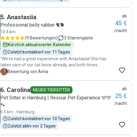
5
.
Anastasiia
ab
45 €
Professional belly rubber 🐈🐕
/nacht
10.4 km
(
9 Bewertungen
)
3
Stammgäste
Kürzlich aktualisierter Kalender
Zuletzt kontaktiert vor 11 Tagen
"We’ve had a great experience with Anastasiia! She has
taken care of our cat twice already, and both times
everything went perfectly. Anastasiia is very responsive,
A
Bewertung von Arina
caring, and reliable as a pet sitter, and it was clear that our
cat was in good hands. We truly appreciate her dedication
6
.
Carolina
ab
and would be happy to trust her with our cat again in the
NEUER TIERSITTER
25 €
future🙂"
Pet Sitter in Hamburg | Rescue Pet Experience 🩵🩵
/nacht
🐾
6.5 km - Hamburg
Zuletzt kontaktiert vor 10 Tagen
Zuletzt aktiv vor 2 Tagen