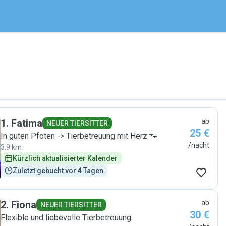
1
.
Fatima
ab
NEUER TIERSITTER
25 €
In guten Pfoten -> Tierbetreuung mit Herz 🐾
/nacht
3.9 km
Kürzlich aktualisierter Kalender
Zuletzt gebucht vor 4 Tagen
2
.
Fiona
ab
NEUER TIERSITTER
30 €
Flexible und liebevolle Tierbetreuung