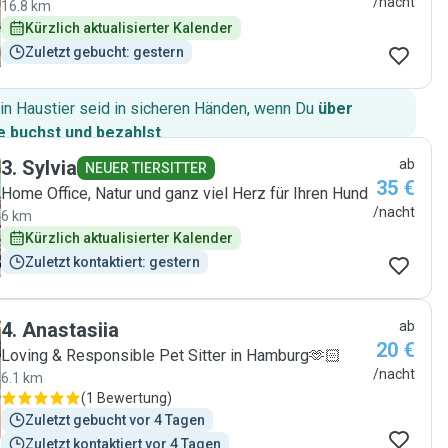
/nacht
16.8 km
Kürzlich aktualisierter Kalender
Zuletzt gebucht: gestern
in Haustier seid in sicheren Händen, wenn Du
über
 buchst und bezahlst
.
3
.
Sylvia
ab
NEUER TIERSITTER
35 €
Home Office, Natur und ganz viel Herz für Ihren Hund
/nacht
6 km
Kürzlich aktualisierter Kalender
Zuletzt kontaktiert: gestern
4
.
Anastasiia
ab
20 €
Loving & Responsible Pet Sitter in Hamburg🫶🏻
/nacht
6.1 km
(
1 Bewertung
)
Zuletzt gebucht vor 4 Tagen
Zuletzt kontaktiert vor 4 Tagen