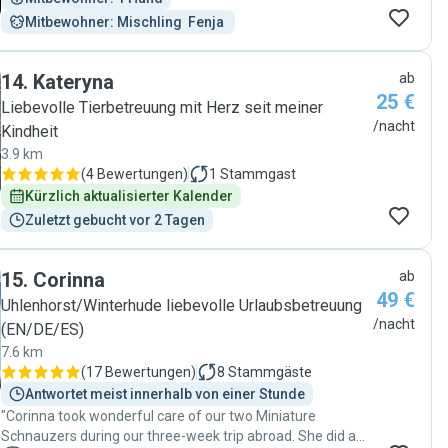
Mitbewohner: Mischling  Fenja 
14
.
Kateryna
ab
25 €
Liebevolle Tierbetreuung mit Herz seit meiner
/nacht
Kindheit
3.9 km
(
4 Bewertungen
)
1
Stammgast
Kürzlich aktualisierter Kalender
Zuletzt gebucht vor 2 Tagen
15
.
Corinna
ab
49 €
Uhlenhorst/Winterhude liebevolle Urlaubsbetreuung
/nacht
(EN/DE/ES)
7.6 km
(
17 Bewertungen
)
8
Stammgäste
Antwortet meist innerhalb von einer Stunde
"Corinna took wonderful care of our two Miniature
Schnauzers during our three-week trip abroad. She did a