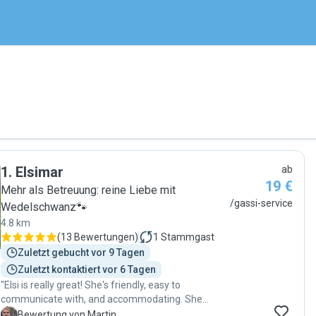
1
.
Elsimar
ab
19 €
Mehr als Betreuung: reine Liebe mit
/gassi-service
Wedelschwanz🐾
4.8 km
(
13 Bewertungen
)
1
Stammgast
Zuletzt gebucht vor 9 Tagen
Zuletzt kontaktiert vor 6 Tagen
"Elsi is really great! She's friendly, easy to
communicate with, and accommodating. She
became instant friends with our dog. "
M
Bewertung von Martin