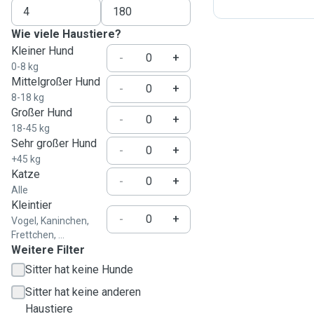
Wie viele Haustiere?
Kleiner Hund
-
+
0-8 kg
Mittelgroßer Hund
-
+
8-18 kg
Großer Hund
-
+
18-45 kg
Sehr großer Hund
-
+
+45 kg
Katze
-
+
Alle
Kleintier
-
+
Vogel, Kaninchen,
Frettchen, ...
Weitere Filter
Sitter hat keine Hunde
Sitter hat keine anderen
Haustiere