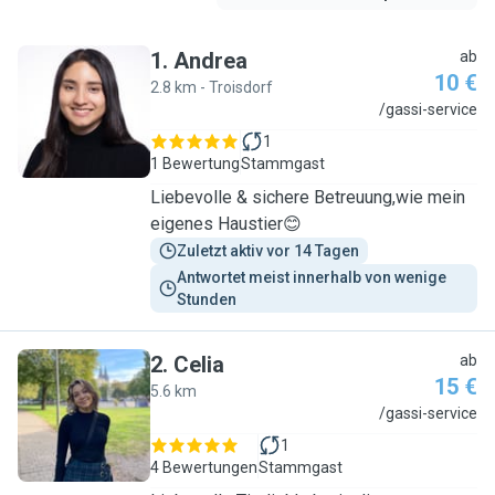
1
.
Andrea
ab
10 €
2.8 km - Troisdorf
A
/gassi-service
1
1 Bewertung
Stammgast
Liebevolle & sichere Betreuung,wie mein
eigenes Haustier😊
Zuletzt aktiv vor 14 Tagen
Antwortet meist innerhalb von wenige 
Stunden
2
.
Celia
ab
15 €
5.6 km
C
/gassi-service
1
4 Bewertungen
Stammgast