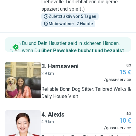
Liebevolle Tierliebhaberin die gerne
spaziert und spielt :)
Zuletzt aktiv vor 5 Tagen
Mitbewohner: 2 Hunde
Du und Dein Haustier seid in sicheren Händen,
wenn Du
über Pawshake buchst und bezahlst
.
3
.
Hamsaveni
ab
15 €
2.9 km
H
/gassi-service
Reliable Bonn Dog Sitter: Tailored Walks &
Daily House Visit
4
.
Alexis
ab
10 €
4.9 km
A
/gassi-service