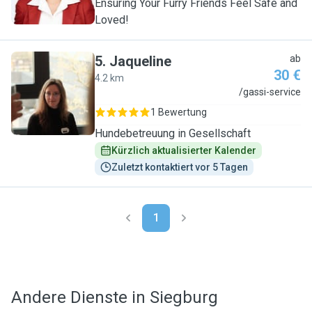
Ensuring Your Furry Friends Feel Safe and
Loved!
5
.
Jaqueline
ab
30 €
4.2 km
J
/gassi-service
1 Bewertung
Hundebetreuung in Gesellschaft
Kürzlich aktualisierter Kalender
Zuletzt kontaktiert vor 5 Tagen
1
Andere Dienste in Siegburg