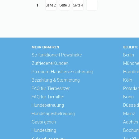
1
Seite
2
Seite
3
Seite
4
MEHR ERFAHREN
BELIEBTE
So funktioniert Pawshake
Berlin
Zufriedene Kunden
Münche
Premium-Haustierversicherung
Hambu
Bezahlung & Stornierung
Köln
FAQ für Tierbesitzer
Potsda
FAQ für Tiersitter
Bonn
Hundebetreuung
Düsseld
Hundetagesbetreuung
Mainz
Gassi gehen
Aachen
Hundesitting
Bochu
Katzenbetreuung
Top-Stä