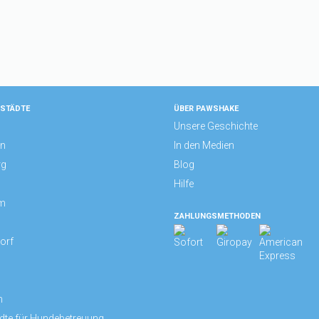
 STÄDTE
ÜBER PAWSHAKE
Unsere Geschichte
n
In den Medien
rg
Blog
Hilfe
m
ZAHLUNGSMETHODEN
orf
m
dte für Hundebetreuung