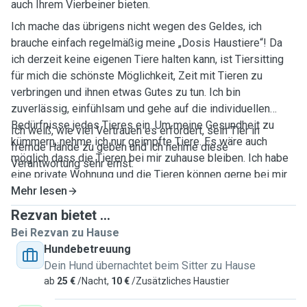
auch Ihrem Vierbeiner bieten.
Ich mache das übrigens nicht wegen des Geldes, ich
brauche einfach regelmäßig meine „Dosis Haustiere“! Da
ich derzeit keine eigenen Tiere halten kann, ist Tiersitting
für mich die schönste Möglichkeit, Zeit mit Tieren zu
verbringen und ihnen etwas Gutes zu tun. Ich bin
zuverlässig, einfühlsam und gehe auf die individuellen
Bedürfnisse jedes Tieres ein. Um meine Gesundheit zu
Ich weiß, wie viel Vertrauen es erfordert, sein Tier in
kümmern, nehme ich nur geimpfte Tiere. Es wäre auch
fremde Hände zu geben und ich nehme diese
möglich dass die Tieren bei mir zuhause bleiben. Ich habe
Verantwortung sehr ernst.
eine private Wohnung und die Tieren können gerne bei mir
bleiben.
Mehr lesen
Rezvan bietet ...
Bei Rezvan zu Hause
Hundebetreuung
Dein Hund übernachtet beim Sitter zu Hause
ab
25 €
/Nacht,
10 €
/Zusätzliches Haustier