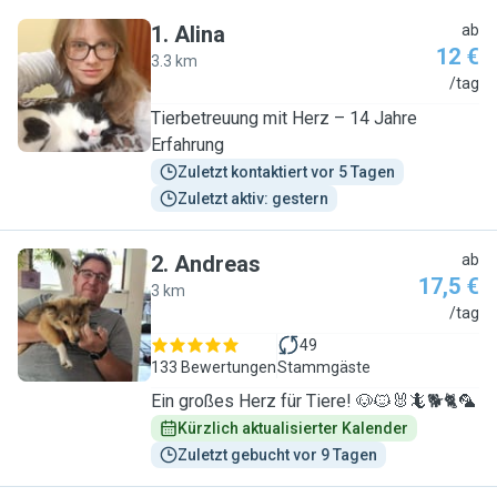
1
.
Alina
ab
12 €
3.3 km
A
/tag
Tierbetreuung mit Herz – 14 Jahre
Erfahrung
Zuletzt kontaktiert vor 5 Tagen
Zuletzt aktiv: gestern
2
.
Andreas
ab
17,5 €
3 km
A
/tag
49
133 Bewertungen
Stammgäste
Ein großes Herz für Tiere! 🐶🐱🐰🦎🐕🐈🦜
Kürzlich aktualisierter Kalender
Zuletzt gebucht vor 9 Tagen