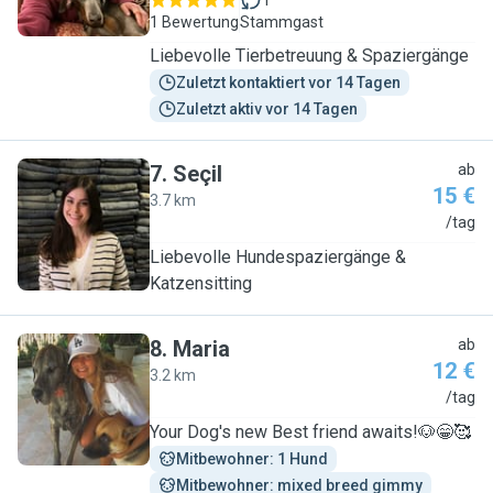
1
1 Bewertung
Stammgast
Liebevolle Tierbetreuung & Spaziergänge
Zuletzt kontaktiert vor 14 Tagen
Zuletzt aktiv vor 14 Tagen
7
.
Seçil
ab
15 €
3.7 km
S
/tag
Liebevolle Hundespaziergänge &
Katzensitting
8
.
Maria
ab
12 €
3.2 km
M
/tag
Your Dog's new Best friend awaits!🐶😁🥰
Mitbewohner: 1 Hund
Mitbewohner: mixed breed gimmy