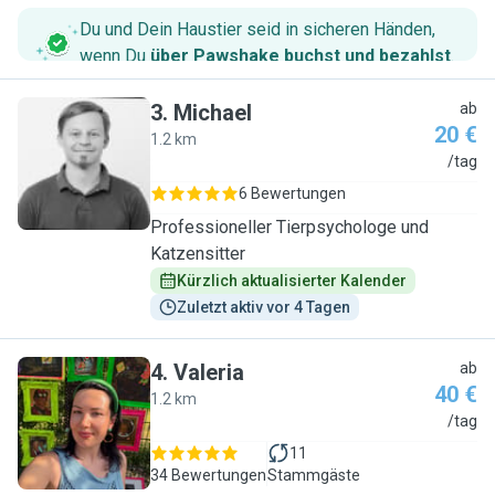
Du und Dein Haustier seid in sicheren Händen,
wenn Du
über Pawshake buchst und bezahlst
.
3
.
Michael
ab
20 €
1.2 km
M
/tag
6 Bewertungen
Professioneller Tierpsychologe und
Katzensitter
Kürzlich aktualisierter Kalender
Zuletzt aktiv vor 4 Tagen
4
.
Valeria
ab
40 €
1.2 km
V
/tag
11
34 Bewertungen
Stammgäste