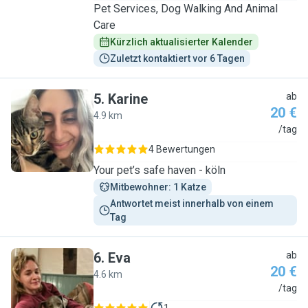
Pet Services, Dog Walking And Animal
Care
Kürzlich aktualisierter Kalender
Zuletzt kontaktiert vor 6 Tagen
5
.
Karine
ab
20 €
4.9 km
K
/tag
4 Bewertungen
Your pet’s safe haven - köln
Mitbewohner: 1 Katze
Antwortet meist innerhalb von einem 
Tag
6
.
Eva
ab
20 €
4.6 km
E
/tag