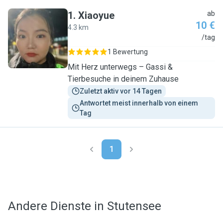
1
.
Xiaoyue
ab
10 €
4.3 km
X
/tag
1 Bewertung
Mit Herz unterwegs – Gassi &
Tierbesuche in deinem Zuhause
Zuletzt aktiv vor 14 Tagen
Antwortet meist innerhalb von einem 
Tag
1
Andere Dienste in Stutensee