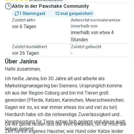
Aktiv in der Pawshake Community
1 Stammgast
12 mal gespeichert
Zuletzt aktiv
Antwortet normalerweise
vor 6 Tagen
innerhalb von
innerhalb von etwa 4
Stunden
Zuletzt kontaktiert
Zuletzt gebucht
vor 26 Tagen
-
Über Janina
Hallo zusammen,
Ich heiße Janina, bin 30 Jahre alt und arbeite als
Marketingmanagering bei Siemens. Ursprünglich komme
ich aus der Region Coburg und bin mit Tieren groß
geworden (Pferde, Katzen, Kaninchen, Meerschweinchen..
Sagen wir so, es war immer etwas los und viel zu tun).
Hierdurch habe ich die notwendige Zuverlässigkeit und
Verantwortung für Tiere schon früh gelernt und diese auch
Da wir gerne reisen und die Welt erkunden, ist für mich die
lieben gelernt.
Zeit für ein eigenes Haustier, wie Hund oder Katze leider