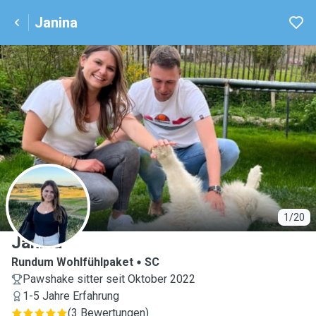
Janina
J
1/20
Janina
Rundum Wohlfühlpaket
SC
Pawshake sitter seit Oktober 2022
1-5 Jahre Erfahrung
(
3 Bewertungen
)