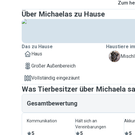
Zum heu
Über Michaelas zu Hause
Das zu Hause
Haustiere im
Haus
P
Mischl
Großer Außenbereich
Vollständig eingezäunt
Was Tierbesitzer über Michaela s
Gesamtbewertung
Kommunikation
Hält sich an
Akkur
Vereinbarungen
5
5
5