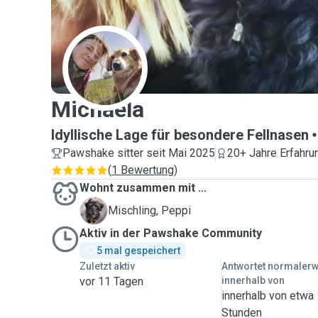
M
Michaela
Idyllische Lage für besondere Fellnasen
Pawshake sitter seit Mai 2025
20+ Jahre Erfahru
(
1 Bewertung
)
Wohnt zusammen mit ...
P
Mischling, Peppi
Aktiv in der Pawshake Community
5 mal gespeichert
Zuletzt aktiv
Antwortet normaler
vor 11 Tagen
innerhalb von
innerhalb von etwa
Stunden