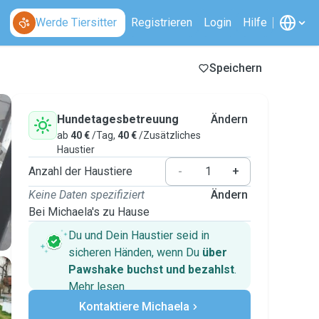
Werde Tiersitter
Registrieren
Login
Hilfe
Speichern
Hundetagesbetreuung
Ändern
ab
40 €
/Tag,
40 €
/Zusätzliches
Haustier
Anzahl der Haustiere
-
+
Keine Daten spezifiziert
Ändern
Bei Michaela's zu Hause
Du und Dein Haustier seid in
sicheren Händen, wenn Du
über
Pawshake buchst und bezahlst
.
Mehr lesen
Sichere Zahlungen
Kontaktiere Michaela
Unterstützung, falls sich Deine