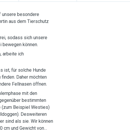
uf unsere besondere
hrtin aus dem Tierschutz
frei, sodass sich unsere
rei bewegen können.
 arbeite ich
s ist, für solche Hunde
 finden. Daher möchten
ein bis zwei besondere Fellnasen öffnen.
nlernphase mit den
h gegenüber bestimmten
e (zum Beispiel Westies)
lldoggen). Desweiteren
r sind als sie. Wir können
50 cm und Gewicht von