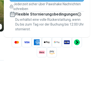
Pläne ändern
Jederzeit sicher über Pawshake Nachrichten
Versicherte Buchungen
schreiben
Erledige alles über Pawshake – von der
Flexible Stornierungsbedingungen
ersten Nachricht bis zur Bezahlung –, um
über die
Du erhältst eine volle Rückerstattung, wenn
Pawshake-Garantie
abgesichert zu
Du bis zum Tag vor der Buchung bis 12:00 Uhr
sein
stornierst.