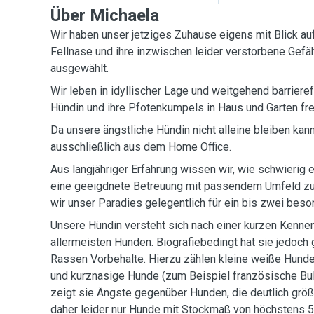
Über Michaela
Wir haben unser jetziges Zuhause eigens mit Blick a
Fellnase und ihre inzwischen leider verstorbene Gefä
ausgewählt.
Wir leben in idyllischer Lage und weitgehend barriere
Hündin und ihre Pfotenkumpels in Haus und Garten f
Da unsere ängstliche Hündin nicht alleine bleiben kann,
ausschließlich aus dem Home Office.
Aus langjähriger Erfahrung wissen wir, wie schwierig e
eine geeigdnete Betreuung mit passendem Umfeld zu
wir unser Paradies gelegentlich für 
Unsere Hündin versteht sich nach einer kurzen Kenne
allermeisten Hunden. Biografiebedingt hat sie jedoc
Rassen Vorbehalte. Hierzu zählen kleine weiße Hund
und kurznasige Hunde (zum Beispiel französische Bu
zeigt sie Ängste gegenüber Hunden, die deutlich größe
daher leider nur Hunde mit Stockmaß von höchstens 