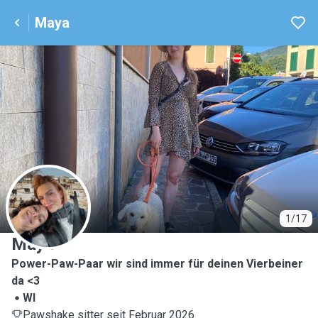
Maya
M
1/17
Maya
Power-Paw-Paar wir sind immer für deinen Vierbeiner
da <3
WI
Pawshake sitter seit Februar 2026