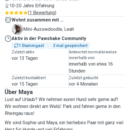
10-20 Jahre Erfahrung
(
1 Bewertung
)
Wohnt zusammen mit ...
L
Mini-Aussiedoodle, Leah
Aktiv in der Pawshake Community
1 Stammgast
3 mal gespeichert
Zuletzt aktiv
Antwortet normalerweise
vor 13 Tagen
innerhalb von
innerhalb von etwa 16
Stunden
Zuletzt kontaktiert
Zuletzt gebucht
vor 15 Tagen
vor 4 Monaten
Über Maya
Lust auf Urlaub? Wir nehmen euren Hund sehr gerne auf!
Wir wohnen direkt am Wald/ Park und fahren gerne in den
Rheingau raus!
Wir sind Sophie und Maya, ein tierliebes Paar mit ganz viel
Herz für Hunde und viel Erfahrung.