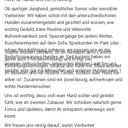
Ob quirliger Junghund, gemütlicher Senior oder sensibler
Vierbeiner: Wir haben schon mit den unterschiedlichsten
Hunden zusammengelebt und gesittet und wissen, wie
wichtig Geduld, klare Routine und liebevolle
Aufmerksamkeit sind. Spaziergänge bei jedem Wetter,
Kuscheleinheiten auf dem Sofa, Spielrunden im Park oder
ruhige Beschäftigung zuhause, wir passen uns an die
Sophie studiert Lehramt, ist im Reitsport aktiv ( somit
Bedürfnisse eures Hundes an. Seit kurzem haben wir
gerne auch Pferdebetreuung) und bringt viel
unseren verkuschelten, liebevollen Welpen Leah bei uns,
Einfühlungsvermögen, Struktur und Ruhe mit. Maya arbeitet
welche sehr gut mit Menschen und anderen Hunden kann :)
im Museum und hat flexible Zeiten, sodass euer Hund nie
allein ist. Zusammen sind wir zuverlässig, aufmerksam und
echte Hundemenschen.
Uns ist wichtig, dass sich euer Hund sicher und geliebt
fühlt, wie im zweiten Zuhause. Wir schicken natürlich gerne
Fotos und Updates, damit ihr entspannt unterwegs sein
könnt.
Wir freuen uns riesig darauf, euren Vierbeiner