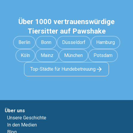
Über 1000 vertrauenswürdige
Tiersitter auf Pawshake
Berlin
Bonn
Düsseldorf
Hamburg
Köln
Mainz
München
Potsdam
Top-Städte für Hundebetreuung
Über uns
Unsere Geschichte
In den Medien
Blog